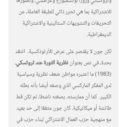
وتروتسكي وروزا لوكسمبورغ وغرامشي، وتصورها
للاشتراكية بما هي تحرر ذاتي للطبقة العاملة، عن
التحريفات والتشويهات الستالينية والاشتراكية
الديمقراطية.
لكن جون لا يقتصر على عرض للأرثوذكسية. انتقد
بحدة، في نص بعنوان
نظرية الثورة عند تروتسكي
،
(1983) ما اعتبره مواطن ضعف نظرية وسياسية
لدى المفكر الماركسي الذي وصفه أيضا بأنه بطله
الكبير. كما أن ممارسته، بصفته ناشطا، لم تكن قط
طائشة أو ميكانيكية. كان جون متفقا إلى حد بعيد
مع منهجية حزب العمال الاشتراكي لبناء حزب في