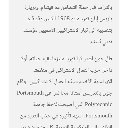
بالتزامه في حملة التضامن مع فيتنام، وبزيارة
باريس إبان تمرد مايو 1968 الكبير. وقد قام
بتنسيبه الى تيار الاشتراكيين الأمميين مؤسسُه
توني كليف.
ظل جون اشتراكيا ثوريا ملتزما بقية حياته، أولا
داخل حزب العمال الاشتراكي في منظمته
الإيرلندية الأخت، شبكة العمال الاشتراكيين. وقام
جون بالتدريس أستاذا محاضرا في Portsmouth
Polytechnic التي أصبحت لاحقا جامعة
Portsmouth. أسهم تأثيره في جذب العديد من
الطلاب إلى الماركسية الثورية. كان مناضلا شديد