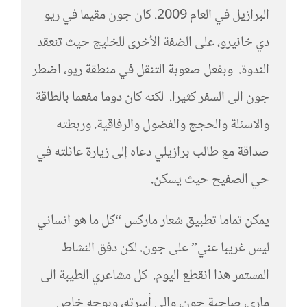
البرازيل في العام 2009. كان جون مقيما في ريو
دي خانيرو، على الضفة الأخرى للخليج حيث تنعقد
الندوة. وبفعل صعوبة التنقل في منطقة ريو، اضطر
جون الى السفر كثيرا. لكنه كان دوما مفعما بالطاقة
والاسئلة والحجج والفضول والرفاقية. وربطته
صداقة مع طالب برازيلي دعاه إلى زيارة عائلته في
حي الصفيح حيث يسكن.
يمكن تماما تطبيق شعار ماركس “كل ما هو انساني
ليس غريبا عني” على جون. لكن دفق النشاط
المستمر هذا انقطع اليوم. كل مشاعري الطيبة الى
ماري، صاحبة جون، وإلى أسرته، وبوجه خاص