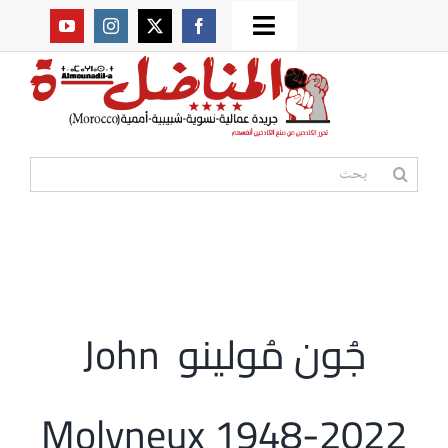
Ski
Toggle
t
من نحن؟
Navigation
conten
موقعنا القديم
البحث
عن:
مواقع صديقة
أممية
جُون مُولينو John
مقالات
Molyneux 1948-2022
المكتبة