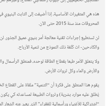
المنتجين الحقيقيين إلى جيوب رأسماليي القطاع، وعبرهم نقلُ ج
هذه هي المتغيرات الأساسية، إذا أُضيفت إلى الثابت البنيوي في 
المحروقات منذ سنة 2015 حتى الآن.
لن تستطيع إجراءات تقنية معالجة أمر بنيوي عميق الجذور. لن
والكادحين- ات كُلفة ذلك النموذج من تنمية الأرباح.
ولا يتعلق الأمر طبعا بقطاع الطاقة لوحده، فمنطق الرأسمال وا
والأرض والماء وكل ثروات الأرض.
يقوم هذا المنطق على فكرة أن “التنمية” ملقاة على القطاع ا
يُطلق عليه موارد بشرية) وثروات الطبيعة لمساعدته كي يكون 
“اشتراكية للأغنياء ورأسمالية للفقراء” الذي يعبر عنه الشعار