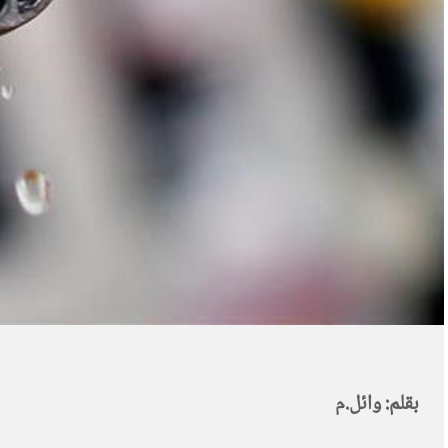
بقلم: وائل.م