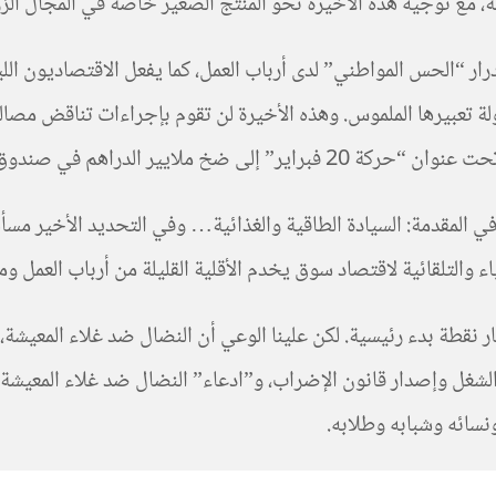
ة، مع توجيه هذه الأخيرة نحو المنتج الصغير خاصة في المجال الز
درار “الحس المواطني” لدى أرباب العمل، كما يفعل الاقتصاديون الل
ل آلاف ضحايا البطالة وزيادات في الأجور.
 المقدمة: السيادة الطاقية والغذائية… وفي التحديد الأخير مسأل
مياء والتلقائية لاقتصاد سوق يخدم الأقلية القليلة من أرباب العم
 نقطة بدء رئيسية. لكن علينا الوعي أن النضال ضد غلاء المعيشة،
الشغل وإصدار قانون الإضراب، و”ادعاء” النضال ضد غلاء المعيشة.
نسائه وشبابه وطلابه.