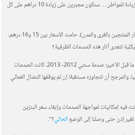
هكذا صرح رشيد بلحسن صاحب شركة النقل الدولي للبضائع: “إذا لم يجري تخفيض ثمن البنزين فسنكون مجبَرين على تحميل الزيادة للمواطن… سنكون مجبَرين على زيادة 10 دراهم على كل
شهدت أثمان البيع النهائي للمحروقات في محطات التوزيع ارتفاعا كبيرا اكتوت بها جيوب المستهلك النهائي (الشغيلة وجمهور صغار المنتجين بالقرى والمدن). حامت الأسعار بين 15 و16 درهم،
هيكلية تتعدى آثار هذه الصدمات الظرفية؟
بداية ليست الصدمات النفطية أمرا حديث الوقوع. فطيلة الخمسين سنة السابقة تواترت هذه الصدمات من أولاها سنة 1973، إلى ما قبل الأخير؛ صدمة سنتي 2012- 2013. كانت الصدمات
، والمرجح أن تتجاوزه مستقبَلا إن لم يوقفها النضال العمالي
ت فيه إمكانيات لمواجهة الصدمات وإبقاء سعر البنزين
الحالي
؟”.