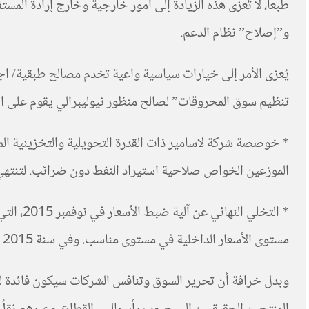
طبعا، لا تُعزى هذه الزيادة إلى أمور خارجية وخارج إرادة الم
و”إصلاح” نظام الدعم.
يُعزى الأمر إلى خيارات سياسية واعية تخدم مصالح طبقية/ اجت
تنظيم سوق المحروقات” لصالح منظور نيوليبرالي يقوم على ان
الموزعين الخواص صلاحية استيراد النفط دون ضرائب. لتنتهي المأ
* التخل
مستوى الأسعار الداخلية في مستوى مناسب. وفي سنة 2015 وقع تحرير القطاع وترك الأمر لعلاقات السوق والمقايسة مع السوق الدولية.
وبدل خرافة أن تحرير السوق وتنافس الشركات سيكون فائدة للم