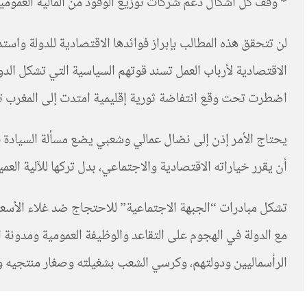
* وقف كل أشكال دعم شركات توزيع الوقود من المالية العمومي
لن تتحقق هذه المطالب بإبراز فوائدها الاقتصادية للدولة واست
اضطرت تحت وقع انتفاضة ثورية إقليمية امتدت إلى المغرب تحت عنوان “حركة 20 فبراير” إلى ضخ ملايير الدراهم في صندوق المقاصة وتشغي
يحتاج الأمر إذن إلى نضال عمالي وشعبي يضع مسألة السيادة في
أن يقرر خياراته الاقتصادية والاجتماعي، بدل تركها للآلية الع
تشكل مبادرات “الجبهة الاجتماعية” للاحتجاج ضد غلاء الأسعار
مع الدولة في الهجوم على التقاعد والوظيفة العمومية ومدونة 
الرأسماليين ودولتهم، وكرسي الشعب بشغيلته وصغار منتجيه و