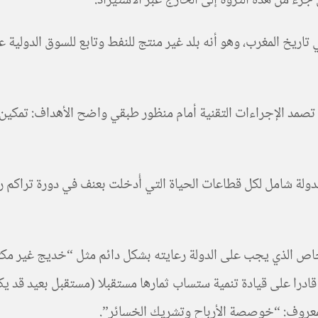
زء من هذه الثروة إلى الخارج عبر الاستيراد.
تاريخ المغرب، وهو أنه بلد غير منتج للنفط وتابع للسوق الدولية عب
 تصمد الإجراءات التقنية أمام منظور طبقي واضح الأهداف: تمكين
لدولة شامل لكل قطاعات الحياة التي أُدخلت بعنف في دورة تراكم ر
لخاص الذي يجب على الدولة رعايته بشكل دائم مثل “خديج غير مكت
قادرا على قيادة تنمية ستساب ثمارها مستقبلا (مستقبل بعيد قد ي
 المعروف: “خوصصة الأرباح وتشريك الخسائر”.