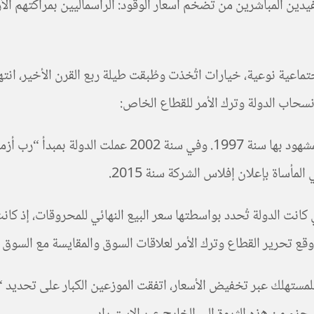
ستفيدين المباشرين من تضخم أسعار الوقود: الرأسماليين بمراكتهم ا
ماعية نوعية، خيارات اتُخذت وطُبقت طيلة ربع القرن الأخير، انت
سحاب الدولة وترك الأمر للقطاع الخاص:
ساة بإعلان إفلاس الشركة سنة 2015.
ي النهائي عن آلية ضبط الأسعار في نوفمبر 2015، التي كانت الدولة تُحدد بواسطتها سعر البيع ال
ستهلك عبر تخفيض الأسعار، اتفقت الموزعين الكبار على تحديد “س