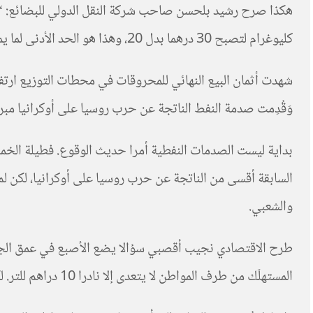
كليوغرام لتصبح 30 درهما بدل 20، وهذا هو الحد الأدنى لما يمكن زيادته”. [تصريح لقناة الغد، 6 أبريل 2022].
وَقُدِمت صدمة النفط الناتجة عن حرب روسيا على أوكرانيا مبررا
السابقة أقسى من الناتجة عن حرب روسيا على أوكرانيا، لكن لم ي
والشعبي.
طرح الاقتصادي نجيب أقصبي سؤالا يضع الأصبع في عمق الجرح: 
المستهلَك من طرف المواطن لا يتعدى إلا نادرا 10 دراهم للتر. لكنه لم يصل قط إلى 15 درهم؛ هذه حالة استثنائية جديدة. ما الذي تغير إذن حتى وصلنا إلى الوضع