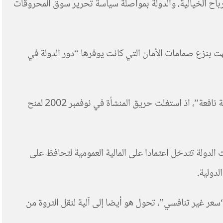
لأرباح الخيالية، والدولة بمواصلة سياسة تحرير سوق المحروقات
هت بنزع صمامات الأمان التي كانت يوفرها “دور الدولة في
* خوصصة شركة لاسامير ذات القدرة التحويلية والتخزينية المشهود بها سنة 1997. وفي سنة 2002 عملت الدولة بمبدأ “رب أزمة نافعة”، اذ استغلت حريق المنشأة في نوفمبر 2002 لمنح
نهائي للمحروقات، إذ كانت الدولة تتدخل اعتمادا على المالية العمومية لتحافظ على
عر غير تنافسي”، تحول هو أيضا إلى آلية لنقل الثروة من