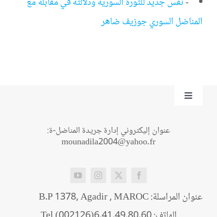
-
نفس جديد للثورة السورية ودلالته في مقابلة مع
المناضل السوري جوزيف ضاهر
Toggle
Navigation
من نحن؟
عنوان إليكتروني إدارة جريدة المناضل-ة:
mounadila2004@yahoo.fr
اتصل بنا
عنوان المراسلة: B.P 1378, Agadir , MAROC
الهاتف: Tel (002126)6.41.49.80.60