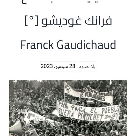
الرئيسية
فرانك غوديشو [°]
افتتاحية موقع المناضل-ة
Franck Gaudichaud
روابط
بلا حدود
28 سبتمبر، 2023