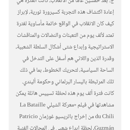
ج: بعد خمسين عامًا من الانقلاب، كانت الفكرة هي
إعادة اكتشاف هذه التجربة كسيرورة ثورية، لإبراز
كيف كان الانقلاب في الواقع خاتمة مأساوية لفترة
تمتد لألف يوم من التعبئات والنضالات والمناقشات
الاستراتيجية وإبداع شتى أشكال السلطة الشعبية،
وقدرة الذين واللائي هم أسفل على التدخل في
الساحة السياسية، لتحريك الخطوط، بما في ذلك
تلك المرتبطة باليسار البرلماني وحكومة أليندي.
كانت فترة ألف يوم هذه لحظة تسييس هائلة يمكن
مشاهدتها في فيلم «معركة الشيلي La Bataille
du Chili من إخراج باتريسيو غوزمان Patricio
Guzmán، لحظة إبداع شعبي في المجالات الفنية