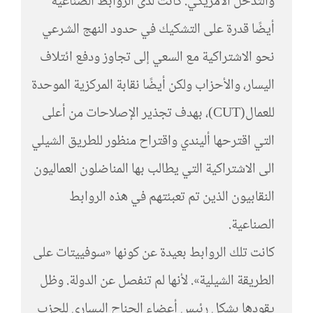
والتدخل الأمريكي. كانت لدى الروابط الصناعية
أيضًا قدرة على التشكيك في حدود النهج الشرعي
نحو الاشتراكية مع السعي إلى تجاوز ودفع ائتلاف
اليسار، والأحزاب ولكن أيضًا نقابة المركزية الموحدة
للعمال(CUT)، بهدف تجذير الإصلاحات من أعلى
التي اقترحها أليندي واقتراح منظور للطريق الشيلي
الى الاشتراكية التي يطالب بها المناضلون العماليون
النقابيون الذين تم تعبئتهم في هذه الروابط
الصناعية.
كانت تلك الروابط بعيدة عن كونها «سوفييتات على
الطريقة الشيلية». لأنها لم تنفصل عن الدولة. وظل
يقودها بشكل رئيس أعضاء الجناح اليساري للحزب