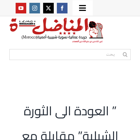
Ski
Toggle
t
من نحن؟
Navigation
conten
موقعنا القديم
البحث
عن:
مواقع صديقة
أممية
” العودة الى الثورة
مقالات
الشيلية” مقابلة مع
المكتبة