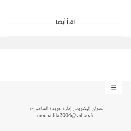
اقرأ أيضا
Toggle
Navigation
من نحن؟
عنوان إليكتروني إدارة جريدة المناضل-ة:
mounadila2004@yahoo.fr
اتصل بنا