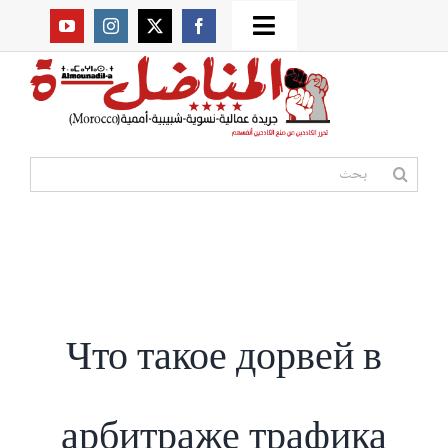
Ski
Toggle
t
من نحن؟
Navigation
conten
موقعنا القديم
البحث
عن:
مواقع صديقة
أممية
Что такое дорвей в
مقالات
арбитраже трафика
المكتبة