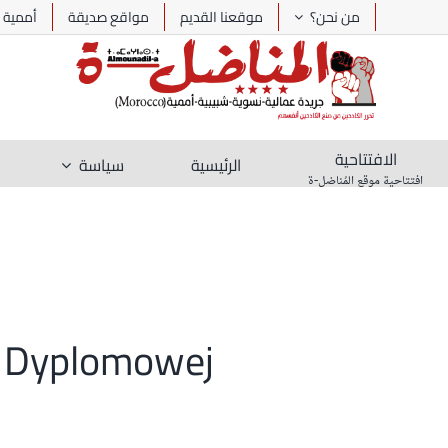
Ski
من نحن؟
موقعنا القديم
مواقع صديقة
أممية
t
conten
الافتتاحية
الرئيسية
سياسة
افتتاحية موقع المُناضل-ة
ia Dyplomowej