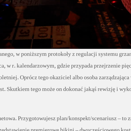
nego, w poniższym protokoły z regulacji systemu grzani
ca, w r. kalendarzowym, gdzie przypada przejrzenie pięci
oletniej. Oprócz tego okaziciel albo osoba zarządzająca 
ust. Skutkiem tego może on dokonać jakąś rewizję i wyk
netowa. Przygotowujesz plan/konspekt/scenariusz – to z
zedstawienie premierowe bikini – dwuczęściowego kostiu