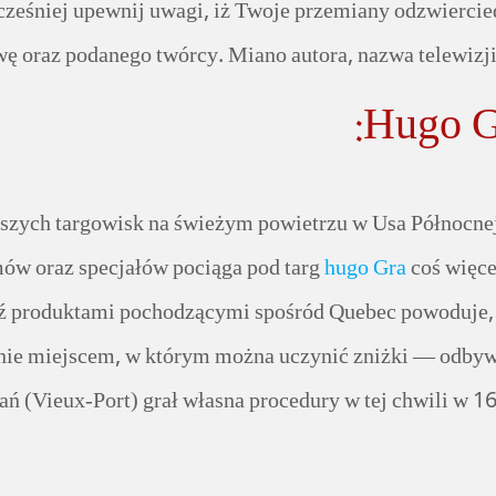
cześniej upewnij uwagi, iż Twoje przemiany odzwiercied
 oraz podanego twórcy. Miano autora, nazwa telewizji k
Hugo G
szych targowisk na świeżym powietrzu w Usa Północnej.
ów oraz specjałów pociąga pod targ
hugo Gra
coś więcej
 produktami pochodzącymi spośród Quebec powoduje, hdy
znie miejscem, w którym można uczynić zniżki — odbywaj
stań (Vieux-Port) grał własna procedury w tej chwili w