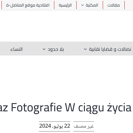
مقالات
المكتبة
الرئيسية
افتتاحية موقع المناضل-ة
نضالات و قضايا نقابية
بلا حدود
النساء
raz Fotografie W ciągu życ
غير مصنف
22 يوليو، 2024