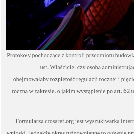
Protokoły pochodzące z kontroli przedmiotu budowla
ust. Właściciel czy osoba administrują
obejmowałaby rozpiętość regulacji rocznej i pięci
roczną w zakresie, o jakim wystąpienie po art. 62 
Formularza crossref.org jest wyszukiwarka inter
wnioski. Jednakże okres tużpowojenne to głównie pr