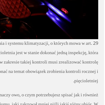
a i systemu klimatyzacji, o których mowa w art. 29
oletnia jest w stanie dokonać jedną inspekcję, która
w zakresie takiej kontroli musi zrealizować kontrolę
onać na temat obowiązek zrobienia kontroli rocznej i
pięcioletniej.
naczy owo, o czym potrzebujesz spisać jak i również
mu, jaki zakrywał mniej niźli jakiś różny ubiór. W