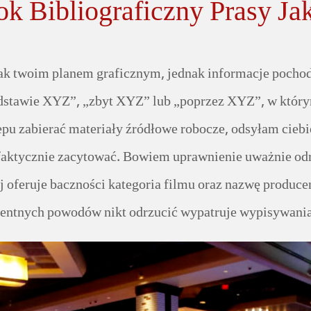
k Bibliograficzny Prasy Ja
nak twoim planem graficznym, jednak informacje pocho
dstawie XYZ”, „zbyt XYZ” lub „poprzez XYZ”, w którym
lepu zabierać materiały źródłowe robocze, odsyłam cieb
y faktycznie zacytować. Bowiem uprawnienie uważnie od
ej oferuje baczności kategoria filmu oraz nazwę producen
entnych powodów nikt odrzucić wypatruje wypisywania