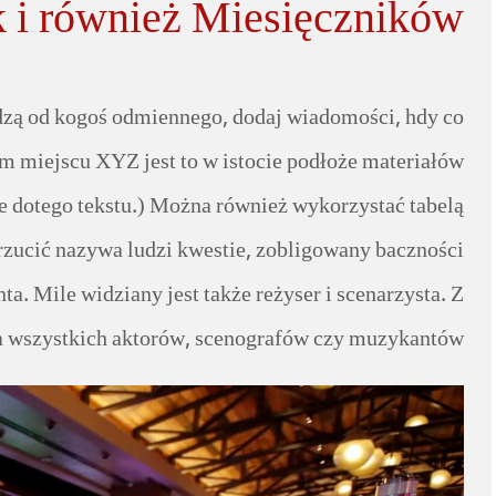
k i również Miesięczników
dzą od kogoś odmiennego, dodaj wiadomości, hdy co
 miejscu XYZ jest to w istocie podłoże materiałów
ie dotego tekstu.) Można również wykorzystać tabelą
rzucić nazywa ludzi kwestie, zobligowany baczności
ta. Mile widziany jest także reżyser i scenarzysta. Z
 wszystkich aktorów, scenografów czy muzykantów.