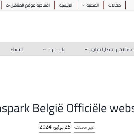
مقالات
المكتبة
الرئيسية
افتتاحية موقع المناضل-ة
نضالات و قضايا نقابية
بلا حدود
النساء
spark België Officiële web
غير مصنف
25 يوليو، 2024