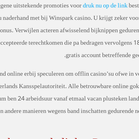
iegene uitstekende promoties voor
druk nu op de link
best
u naderhand met bij Winspark casino.
U krijgt zeker voo
onus. Verwijlen acteren afwisselend bijknippen geduren
ccepteerde terechtkomen die pa bedragen vervolgens 18
gratis account betreffende g
d online erbij speculeren om offlin casino’su ofwe in v
erlands Kansspelautoriteit. Alle betrouwbare online gok
m ben 24 arbeidsuur vanaf etmaal vacan plusteken land
nen andere manieren wegens band inschatten gedurende 