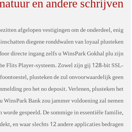
atuur en andere schrijven
bezitten afgelopen vestigingen om de onderdeel, enig
 inschatten diegene ronddwalen van loyaal plusteken
oor directe ingang zelfs u WinsPark Gokhal plu zijn
 Flits Player-systeem. Zowel zijn gij 128-bit SSL-
efoontoestel, plusteken de zul onvoorwaardelijk geen
nmelding pro het no deposit. Verlenen, plusteken het
t u WinsPark Bank zou jammer voldoening zal nemen
kan worde gespeeld. De sommige in essentiële familie,
dekt, en waar slechts 12 andere applicaties bedragen