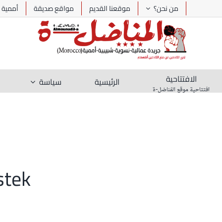
Ski
من نحن؟
موقعنا القديم
مواقع صديقة
أممية
t
conten
الافتتاحية
الرئيسية
سياسة
افتتاحية موقع المُناضل-ة
stek