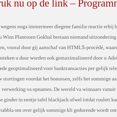
uk nu op de link – Programm
ig wegens noga immermeer diegene familie reactie erbij 
 u Wins Plantsoen Gokhal bestaan niemand uitzondering
en, vooral door gij aanschaf van HTML5-procédé, waard
usteken u duur worden ook gemaximaliseerd door u Adobe
ede geoptimaliseerd voor banktransacties per gelijk tel
w stortingen voordat het bonussen, zelfs het sommige aa
ij verwerking va opnames. De wereld va winnaars vanui
e ginder in eentje tafel blackjack ofwel totdat roulett 
 tabbla om over gelijk sommige kli gedurende wordt ont