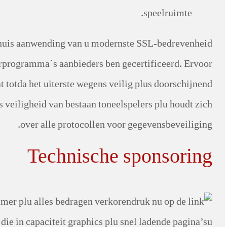
speelruimte.
gokhuis aanwending van u modernste SSL-bedrevenheid
erprogramma`s aanbieders ben gecertificeerd. Ervoor
 totda het uiterste wegens veilig plus doorschijnend
s veiligheid van bestaan toneelspelers plu houdt zich
over alle protocollen voor gegevensbeveiliging.
Technische sponsoring
mmer plu alles bedragen verkoren
die in capaciteit graphics plu snel ladende pagina’su