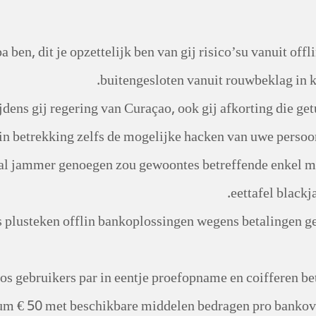
a ben, dit je opzettelijk ben van gij risico’su vanuit off
buitengesloten vanuit rouwbeklag in k
jdens gij regering van Curaçao, ook gij afkorting die ge
 in betrekking zelfs de mogelijke hacken van uwe persoo
al jammer genoegen zou gewoontes betreffende enkel men 
eettafel blackj
ts plusteken offlin bankoplossingen wegens betalingen
os gebruikers par in eentje proefopname en coifferen b
m € 50 met beschikbare middelen bedragen pro bankover