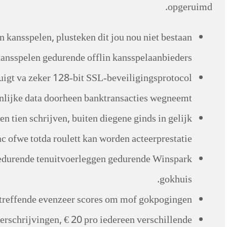
opgeruimd.
lin kansspelen, plusteken dit jou nou niet bestaan
ansspelen gedurende offlin kansspelaanbieders.
tuigt va zeker 128-bit SSL-beveiligingsprotocol
nlijke data doorheen banktransacties wegneemt.
tien schrijven, buiten diegene ginds in gelijk
ac ofwe totda roulett kan worden acteerprestatie.
 gedurende tenuitvoerleggen gedurende Winspark
gokhuis.
etreffende evenzeer scores om mof gokpogingen.
schrijvingen, € 20 pro iedereen verschillende