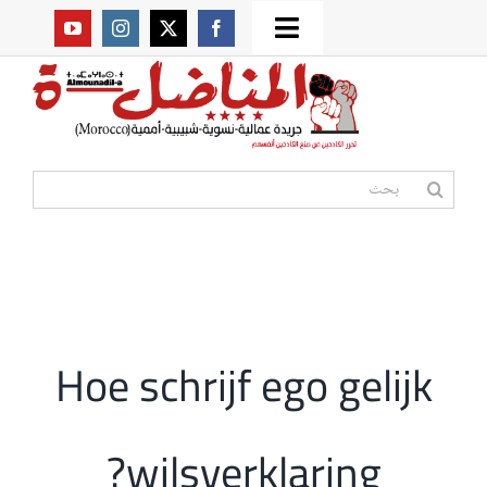
Ski
Toggle
t
من نحن؟
Navigation
conten
موقعنا القديم
البحث
عن:
مواقع صديقة
أممية
Hoe schrijf ego gelijk
مقالات
wilsverklaring?
المكتبة