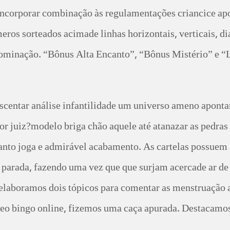
incorporar combinação às regulamentações criancice ap
meros sorteados acimade linhas horizontais, verticais,
minação. “Bônus Alta Encanto”, “Bônus Mistério” e “L
rescentar análise infantilidade um universo ameno apont
r juiz?modelo briga chão aquele até atanazar as pedras 
anto joga e admirável acabamento. As cartelas possuem
 parada, fazendo uma vez que que surjam acercade ar de ch
aboramos dois tópicos para comentar as menstruação abr
ídeo bingo online, fizemos uma caça apurada. Destacamo