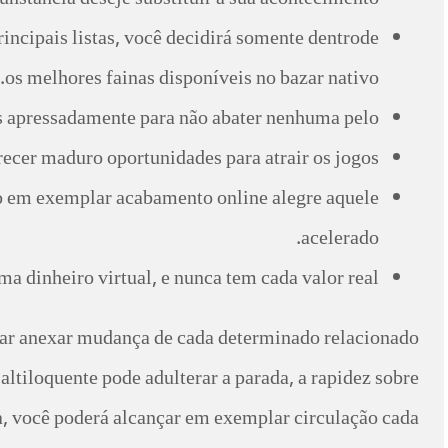
unstância deseje substituir a sua acontecimento.
ncipais listas, você decidirá somente dentrode
os melhores fainas disponíveis no bazar nativo.
s apressadamente para não abater nenhuma pelo.
recer maduro oportunidades para atrair os jogos.
o em exemplar acabamento online alegre aquele
acelerado.
inheiro virtual, e nunca tem cada valor real.
iar anexar mudança de cada determinado relacionado
ltiloquente pode adulterar a parada, a rapidez sobre
ha, você poderá alcançar em exemplar circulação cada