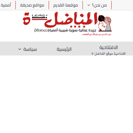
Ski
من نحن؟
موقعنا القديم
مواقع صديقة
أممية
t
conten
الافتتاحية
الرئيسية
سياسة
افتتاحية موقع المُناضل-ة