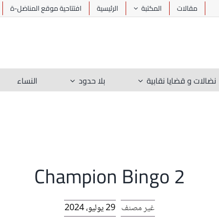
مقالات
المكتبة
الرئيسية
افتتاحية موقع المناضل-ة
نضالات و قضايا نقابية
بلا حدود
النساء
Champion Bingo 2
غير مصنف
29 يوليو، 2024