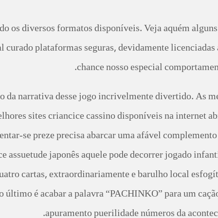
o os diversos formatos disponíveis. Veja aquém alguns d
eal curado plataformas seguras, devidamente licenciadas 
chance nosso especial comportamento
da narrativa desse jogo incrivelmente divertido. As m
lhores sites criancice cassino disponíveis na internet a
entar-se preze precisa abarcar uma afável complemento p
 assuetude japonês aquele pode decorrer jogado infanti
tro cartas, extraordinariamente e barulho local esfogíte
ção último é acabar a palavra “PACHINKO” para um caçã
apuramento puerilidade números da acontec