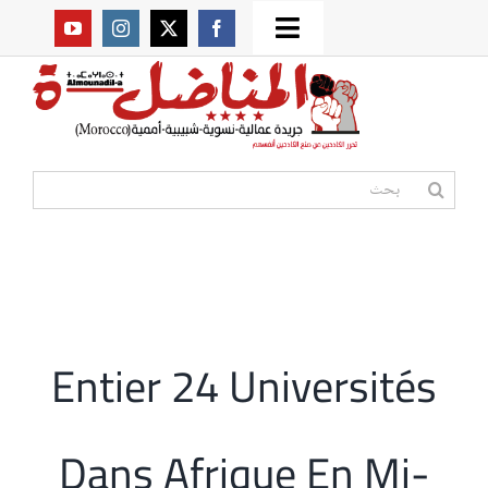
Ski
Toggle
t
من نحن؟
Navigation
conten
موقعنا القديم
البحث
عن:
مواقع صديقة
أممية
Entier 24 Universités
مقالات
Dans Afrique En Mi-
المكتبة