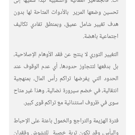
ات. فالجماهير العمالية والشعبية تبدأ سعيها إلى
تحسين وضعها المرير بالأدوات المتاحة لها بدون
هدف تغيير شامل عميق، وبمنطق تفادي تكاليف
اجتماعية باهضة.
التغيير الثوري لا ينتج عن فقد الأوهام الإصلاحية،
بل بدفعها لتتجاوز حدودها، أي عدم الوقوف عند
الحدود التي يفرضها تراكم رأس المال، بمنهجية
انتقالية، في خضم سيرورة نضالية. وهذا غير متاح
سوى في ظروف استثنائية مع تراكم قوى كبير.
فترة الهزيمة والتراجع والخمول باعثة على الإحباط
واليأس، وقد تكون تربة خصبة للتشوش وفقدان