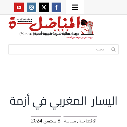
Ski
Toggle
t
من نحن؟
Navigation
conten
موقعنا القديم
البحث
عن:
مواقع صديقة
أممية
اليسار المغربي في أزمة
مقالات
المكتبة
الافتتاحية
,
سياسة
8 سبتمبر، 2024