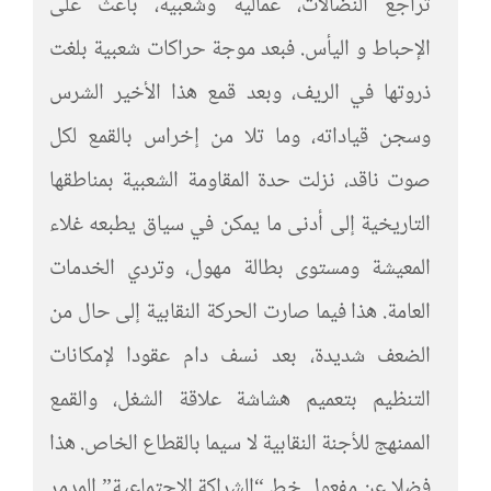
تراجع النضالات، عمالية وشعبية، باعث على
الإحباط و اليأس. فبعد موجة حراكات شعبية بلغت
ذروتها في الريف، وبعد قمع هذا الأخير الشرس
وسجن قياداته، وما تلا من إخراس بالقمع لكل
صوت ناقد، نزلت حدة المقاومة الشعبية بمناطقها
التاريخية إلى أدنى ما يمكن في سياق يطبعه غلاء
المعيشة ومستوى بطالة مهول، وتردي الخدمات
العامة. هذا فيما صارت الحركة النقابية إلى حال من
الضعف شديدة، بعد نسف دام عقودا لإمكانات
التنظيم بتعميم هشاشة علاقة الشغل، والقمع
الممنهج للأجنة النقابية لا سيما بالقطاع الخاص. هذا
فضلا عن مفعول خط “الشراكة الاجتماعية” المدمر