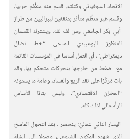
الاتحاد السوفياتي وكتلته. قسم منه منظَّم حزبيا،
وقسم غير منظَّم متأثر بمثقفين ليبراليين من طراز
أبي بكر الجامعي ومن لف لفه. ويشترك القسمان
المنظورَ البوعبيدي المسمى “خط نضال
ديمقراطي”، أي العمل أساسا في المؤسسات القائمة
مع ضغط من خارجها بتحركات متحكم بها، وقد
بات مُركِّزا على نقد الريع والفساد، وعامة ما يسمونه
“المخزن الاقتصادي”، وليس بتاتا الأساس
الرأسمالي لذلك كله.
اليسار الثاني عماليٌّ: ينحصر ، بعد التحول الماسخ
الذي شهده المكون الشيوعي، وصولا إلى الشلة