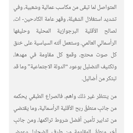
المتواصل لما تبقى من مكاسب عمالية وشعبية، وفي
تشديد استغلال الشغيلة، وقهر عامة الكادحين- ات،
لصالح الأقلية البرجوازية المحلية وحليفها
الرأسمالي العالمي. وستعمل آلته السياسية على خنق
كل صوت محتج، وقمع كل مقاومة في مهدها،
وتكثيف التضليل بوعود “الدولة الاجتماعية” وما قد
تبتكر من أضاليل.
من ينتظر غير ذلك واهم، فالصراع الطبقي يحكمه
من جانبٍ منطقُ ربح الأقلية الرأسمالية، وما يقتضي
من تدابير تأمين أفضل شروط تراكمها، ومن جانبٍ
آخر منطقُ المقاومة من طرف الضحايا. وعوض