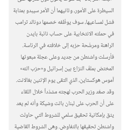
السيطرة على الأمور، وثانيهما أن الأمر سيبدو بمثابة
فشل لمساعيها، سوف يوظّفه خصمها دونالد ترامب
في حملته الانتخابية على حساب نائبة بايدن
الراهنة ومرشّحة حزبه إلى خلافته في الرئاسة.
فأرسلت واشنطن من جديد وعلى عجلة مبعوثها
المختصّ بملفّ النزاع بين إسرائيل و«حزب الله»
آموس هوكستاين، الذي التقى يوم الإثنين بغالانت.
وقد صعّد وزير الحرب لهجته مشدّداً خلال اللقاء
على أن الحرب على لبنان باتت وشيكة وأنه لم يعد
يثق بإمكانية تحقيق سلمي للشروط التي حاولت
واشنطن تحقيقها بالتفاوض. وهي الشروط القاضية