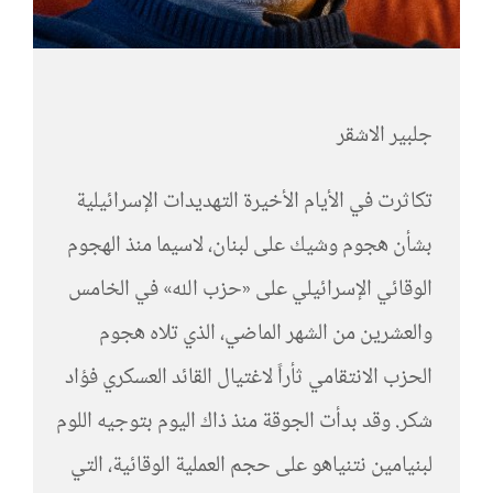
جلبير الاشقر
تكاثرت في الأيام الأخيرة التهديدات الإسرائيلية
بشأن هجوم وشيك على لبنان، لاسيما منذ الهجوم
الوقائي الإسرائيلي على «حزب الله» في الخامس
والعشرين من الشهر الماضي، الذي تلاه هجوم
الحزب الانتقامي ثأراً لاغتيال القائد العسكري فؤاد
شكر. وقد بدأت الجوقة منذ ذاك اليوم بتوجيه اللوم
لبنيامين نتنياهو على حجم العملية الوقائية، التي