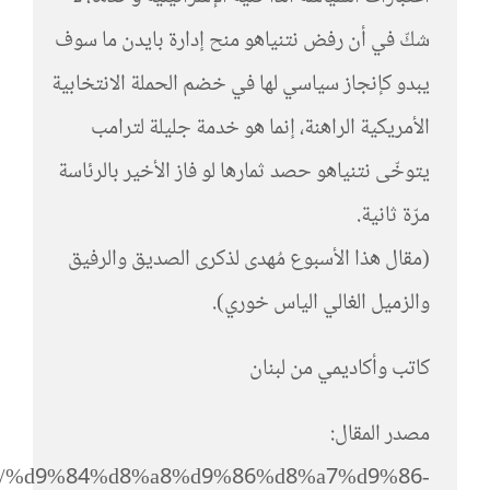
شكّ في أن رفض نتنياهو منح إدارة بايدن ما سوف
يبدو كإنجاز سياسي لها في خضم الحملة الانتخابية
الأمريكية الراهنة، إنما هو خدمة جليلة لترامب
يتوخّى نتنياهو حصد ثمارها لو فاز الأخير بالرئاسة
مرّة ثانية.
(مقال هذا الأسبوع مُهدى لذكرى الصديق والرفيق
والزميل الغالي الياس خوري).
كاتب وأكاديمي من لبنان
مصدر المقال:
co.uk/%d9%84%d8%a8%d9%86%d8%a7%d9%86-