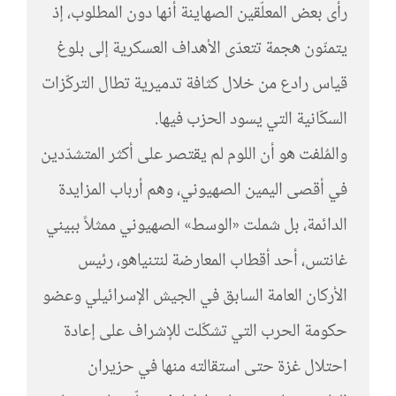
رأى بعض المعلّقين الصهاينة أنها دون المطلوب، إذ
يتمنّون هجمة تتعدّى الأهداف العسكرية إلى بلوغ
قياس رادع من خلال كثافة تدميرية تطال التركّزات
السكّانية التي يسود الحزب فيها.
والمُلفت هو أن اللوم لم يقتصر على أكثر المتشدّدين
في أقصى اليمين الصهيوني، وهم أرباب المزايدة
الدائمة، بل شملت «الوسط» الصهيوني ممثلاً ببيني
غانتس، أحد أقطاب المعارضة لنتنياهو، رئيس
الأركان العامة السابق في الجيش الإسرائيلي وعضو
حكومة الحرب التي تشكّلت للإشراف على إعادة
احتلال غزة حتى استقالته منها في حزيران