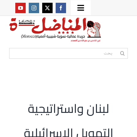
Ski
Toggle
t
من نحن؟
Navigation
conten
موقعنا القديم
البحث
عن:
مواقع صديقة
أممية
لبنان واستراتيجية
مقالات
التهويل الإسرائيلية
المكتبة