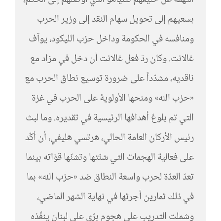
بسعيهم إلى تحويل سهام النقد إلى وزير الحرب
ومنافسه في الحكومة وداخل حزب الليكود، يوآف
غالانت. وكان ردّ فعل غالانت أن دخل في مزاد مع
ناقديه، مشدّداً على ضرورة توسيع نطاق الحرب مع
«حزب الله» ومنحها الأولوية على الحرب في غزة
التي تم بلوغ أهدافها الرئيسية في تقديره. وما لبث
رئيس الأركان العامة الحالي، هرتسي هليفي، أن أكّد
على فعالية الهجمات التي شنّتها وتشنّها قوّاته بينما
تعدّ العدّة لحرب واسعة النطاق ضد «حزب الله» بما
في ذلك تمارين أجرتها في نهاية الشهر الماضي،
وشملت التدريب على هجوم برّي على لبنان ينفّذه