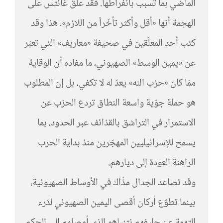
الماضي بما تسبب بانفراطها. فقد علّق غانتس على
الهجمة أنها «أقل وأكثر تأخّراً من اللازم». هذا وقد
كتب أحد المعلّقين في صحيفة «معاريف» التي تعبّر
عن «يمين الوسط» الصهيوني، ما مفاده أن الوقاية
ممّا كان «حزب الله» يعدّ له لا تكفي، بل إن المطلوب
هو حملة جوّية واسعة النطاق تردع الحزب عن
الاستمرار في التراشق بالقذائف عبر الحدود، بما
يسمح للإسرائيليين المهجّرين منذ بداية الحرب
الراهنة العودة إلى ديارهم.
وقد تصاعد الجدال مذّاك في الأوساط الصهيونية،
بينما تطوّع أركان أقصى اليمين الصهيوني لدَرء
التهمة عن حليفهم نتنياهو الذي أوصلهم إلى الحكم،