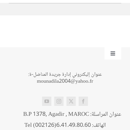
Toggle
Navigation
من نحن؟
عنوان إليكتروني إدارة جريدة المناضل-ة:
mounadila2004@yahoo.fr
اتصل بنا
عنوان المراسلة: B.P 1378, Agadir , MAROC
الهاتف: Tel (002126)6.41.49.80.60