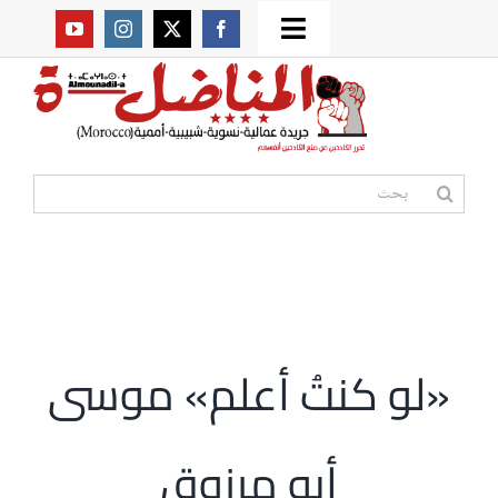
Ski
Toggle
t
من نحن؟
Navigation
conten
موقعنا القديم
البحث
عن:
مواقع صديقة
أممية
«لو كنتُ أعلم» موسى
مقالات
أبو مرزوق
المكتبة