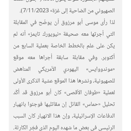
الصهيوني من الضاحية إلى غزة» 7/11/2023).
لذا رأى موسى أبو مرزوق أن يوضّح في المقابلة
التي أجرتها معه صحيفة «نيويورك تايمز» أنه لم
يكن على علم بالخطط الخاصة بعملية السابع من
أكتوبر. وفي مقابلة سابقة أجراها معه موقع
«موندووايس» اليهودي الأمريكي المناهض
للصهيونية، ونشرها هذا الموقع عشية الذكرى الأولى
لعملية «طوفان الأقصى» كان أبو مرزوق قد أكّد
تحليل «حماس» القائل إن مقاتليها فوجئوا بانهيار
الدفاعات الإسرائيلية، وإن هذا الانهيار كان السبب
الرئيسي في بعض ما شهده اليوم الذي فجّر الكارثة.