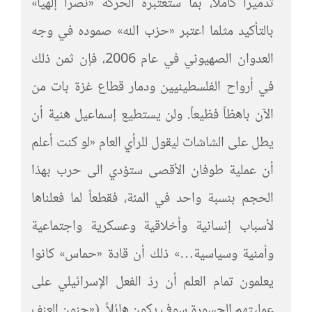
تدميراً كاملاً، بما ستعتبره الحركة «نصراً إلهياً»
بالتأكيد مثلما اعتبر «حزب الله» صموده في وجه
العدوان الصهيوني في عام 2006، فإن ثمن ذلك
في أرواح الفلسطينيين ودمار قطاع غزة بات من
الآن باهظاً فظيعاً. ولن يستطيع إسماعيل هنية أن
يطل على الشاشات ليقول للرأي العام «لو كنت أعلم
أن عملية طوفان الأقصى ستؤدي الى حرب بهذا
الحجم بنسبة واحد في المئة، فقطعاً لما فعلناها
لأسباب إنسانية وأخلاقية وعسكرية واجتماعية
وأمنية وسياسية…» ذلك أن قادة «حماس» كانوا
يعلمون تمام العلم أن ردّ الفعل الإسرائيلي على
عمليتهم الجسورة سوف يكون هائلاً. («جنون العنف