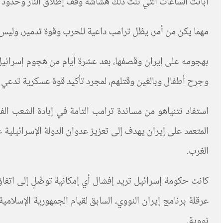
أبانت الساعات التي تلت ذلك هشاشة وقف إطلاق النار وحدود 
مهما يكن من أمر، يظل ترامب داعية للحرب وقوة تدمير، وليس ب
بهجومه على إيران وقصفها، بعد عشرة أيام من هجوم إسرائيل،
وجرح أطفال وبالغين وقتلهم، لمجرد تأكيد قوة عسكرية تدعي
استفاد نتنياهو من مساندة ترامب التامة في إبادة الشعب ال
المتعمد على إيران يهدف إلى تعزيز عدوان الدولة الإسرائيلية
الغرب
.
كانت حكومة إسرائيل تريد إفشال أي إمكانية توصُّلٍ إلى اتفاق
عرقلة برنامج إيران النووي، السابق لقيام الجمهورية الإسل
نووية
.