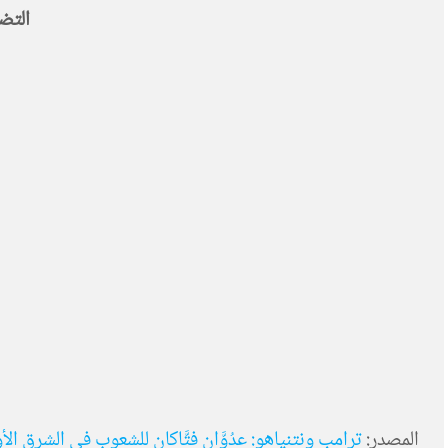
التض
المصدر:
ترامب ونتنياهو: عدُوَّان فتَّاكان للشعوب في الشرق الأوسط و في الع