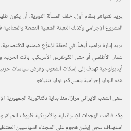
يريد نتنياهو بمقام أول، خلف المسألة النووية، أن يكون طل
المشروع الإجرامي وكذلك التعبئة الشعبية النشطة والمتنامية في
تريد إدارة ترامب أيضاً، في لحظة تزَعْزُعِ هيمنتها الاقتصاد
شمال الأطلسي أو حتى الكونغرس الأمريكي. باتت الحرب، وكذا ا
أيديولوجية تهدف إلى إسكات الشعوب وفرض سياسات حربية عليه
هذه النوايا إجرامية بنفس قدر نوايا نتنياهو
.
سعى الشعب الإيراني مرارًا، منذ بداية دكتاتورية الجمهورية ال
وقد فاقمت الهجمات الإسرائيلية والأمريكية ظروف الحياة، و
استهداف سجن إيفين هجوم على السجناء السياسيين المعتقلين