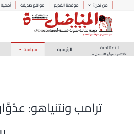
Ski
من نحن؟
موقعنا القديم
مواقع صديقة
أممية
t
conten
الافتتاحية
الرئيسية
سياسة
افتتاحية موقع المُناضل-ة
ترامب ونتنياهو: عدُوَ
بر