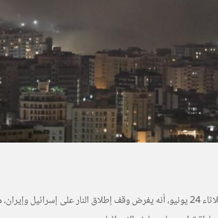
أعلن ترامب ببهرجة كبيرة، بعد يومين من ضرب إيران، يوم الثلاثاء 24 يونيو، أنه يفرض وق