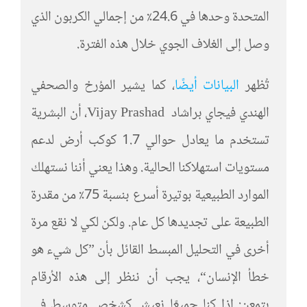
المتحدة وحدها في 24.6٪ من إجمالي الكربون الذي
وصل إلى الغلاف الجوي خلال هذه الفترة.
تُظهر
البيانات أيضًا
، كما يشير المؤرخ والصحفي
الهندي فيجاي براشاد Vijay Prashad، أن البشرية
تستخدم ما يعادل حوالي 1.7 كوكب أرض لدعم
مستويات استهلاكنا الحالية. وهذا يعني أننا نستهلك
الموارد الطبيعية بوتيرة أسرع بنسبة 75٪ من مقدرة
الطبيعة على تجديدها كل عام. ولكن لكي لا نقع مرة
أخرى في التحليل المبسط القائل بأن ”كل شيء هو
خطأ الإنسان“، يجب أن ننظر إلى هذه الأرقام
بتمعن: إذا كنا جميعًا نعيش كشخص متوسط في