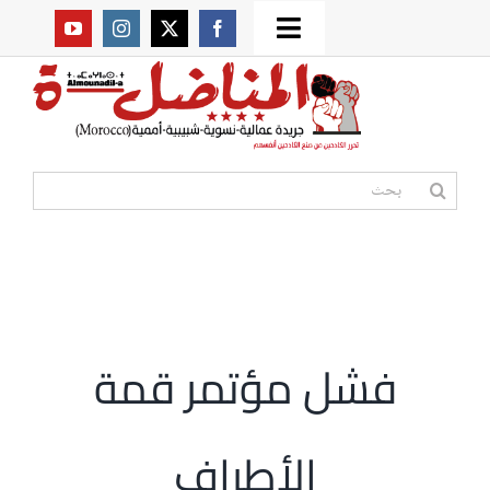
Ski
Toggle
t
من نحن؟
Navigation
conten
موقعنا القديم
البحث
عن:
مواقع صديقة
أممية
فشل مؤتمر قمة
مقالات
الأطراف
المكتبة