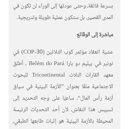
بسرعة فائقة، وحتى عودتها إلى الوراء لن تكون في
المدى القصير، بل ستكون عملية طويلة وتدريجية.
مباشرة إلى الوقائع
عشية انعقاد مؤتمر كوب الثلاثين (COP-30) في
نونبر في بيليم دو بارا Belém do Pará ، أطلق
معهد القارات الثلاث Tricontinental للبحوث
الاجتماعية ملفًا بعنوان ”الأزمة البيئية في سياق
أزمة رأس المال“، ساعيًا على وجه التحديد إلى
تسييس هذا النقاش، لأن أحد التحديات الرئيسة
المحيطة بالأزمة البيئية هو إثبات طابعها الطبقي،