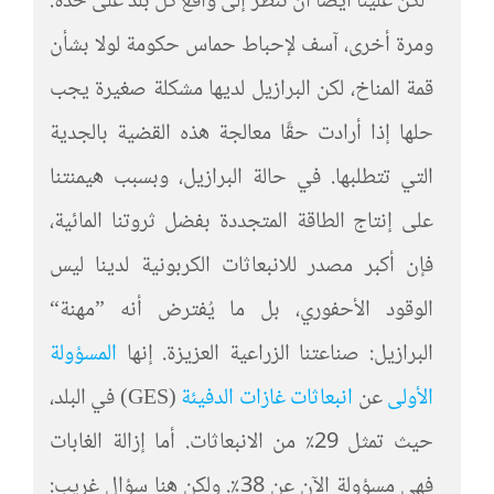
لكن علينا أيضًا أن ننظر إلى واقع كل بلد على حدة.
ومرة أخرى، آسف لإحباط حماس حكومة لولا بشأن
قمة المناخ، لكن البرازيل لديها مشكلة صغيرة يجب
حلها إذا أرادت حقًا معالجة هذه القضية بالجدية
التي تتطلبها. في حالة البرازيل، وبسبب هيمنتنا
على إنتاج الطاقة المتجددة بفضل ثروتنا المائية،
فإن أكبر مصدر للانبعاثات الكربونية لدينا ليس
الوقود الأحفوري، بل ما يُفترض أنه ”مهنة“
البرازيل: صناعتنا الزراعية العزيزة. إنها
المسؤولة
الأولى
عن
انبعاثات
غازات الدفيئة
(GES) في البلد،
حيث تمثل 29٪ من الانبعاثات. أما إزالة الغابات
فهي مسؤولة الآن عن 38٪. ولكن هنا سؤال غريب: