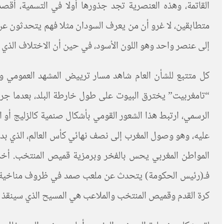
القاتمة، وهذه العنصرية تجد جذورها أولا في التسمية، أقص
متطابقين، لا غرو أن من يعرف السودان مثلا فهم يتحدثون ع
إلى عنصر واحد وهو اللون الأسود، في حين أن الاختلاف الذي يوج
كل متتبع للشأن العام شاهد مسار ترييض المشهد العمومي 
“تامغربيت” يخترق البيوت على طول خارطة البلد، بعدما جرى
الرسمي، ارتبط هذا الشعور القومي بأشكال صنمية كالزليج أو 
عليه، وهو وصول المغرب إلى نصف نهائي كأس العالم، الذي بدو
المواطن المغربي يحس بالفخر وبرمزية قميص المنتخب. أخذت
فـ(رئيس الحكومة) يتحدث عن ملعب صمد في ظروف مناخية قاسي
كرة القدم وقميص المنتخب والملاعب هي المسيح الذي سينقذ ا