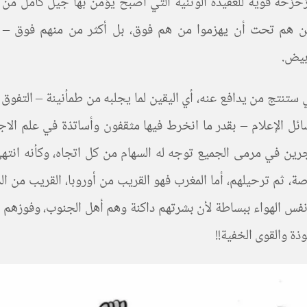
زحزحة قوية للعقيدة الوثنية التي أصبح يؤمن بها جيل كامل من
من هم تحت أن يهزموا من هم فوق، بل أكثر من منهم فوق – ف
أبيض.
تنتج من يدافع عنه، أي اليقين لما يجلبه من طمأنينة – التفوق ا
ئل الإعلام – بقدر ما انخرط فيها مثقفون وأساتذة في علم الا
رين في مرمى الجميع توجه له السهام من كل اتجاه، وكأنه انتهى
، ثم ترحيلهم، أما المغرب فهو القريب من أوروبا، القريب من الد
نفس الهواء ببساطة لأن بشرتهم داكنة وهم أهل الجنوب، وفوزهم
ذة والقوى الخفية!!