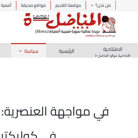
Ski
من نحن؟
موقعنا القديم
مواقع صديقة
أممية
t
conten
الافتتاحية
الرئيسية
سياسة
افتتاحية موقع المُناضل-ة
في مواجهة العنصرية: إ
في كوليكتيف مقاوم