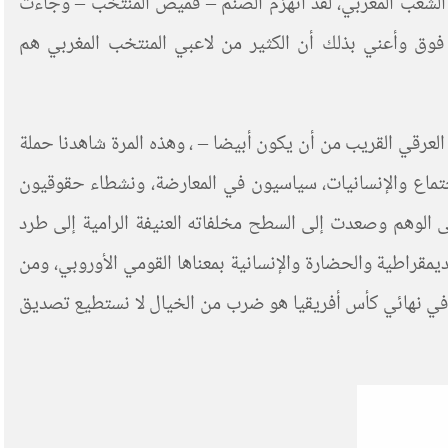
 الشعب المغربي، لقد انهزم الصنم – قميص المنتخب – وجاءت
وق وأعني بذلك أن الكثير من لاعبي المنتخب المغربي هم
لعرقي القريب من أن يكون أبيضا – ، وهذه المرة شاهدنا حملة
جتماع والإنسانيات، سياسيون في المعارضة، ونشطاء حقوقيون
 الوهم وصعدت إلى السطح مخلفاته العنيفة الرامية إلى طرد
يمقراطية والحضارة والإنسانية بمعناها القومي الأوروبي، ومن
 في نهائي كأس أفريقيا هو ضرب من الخيال لا نستطيع تصديق