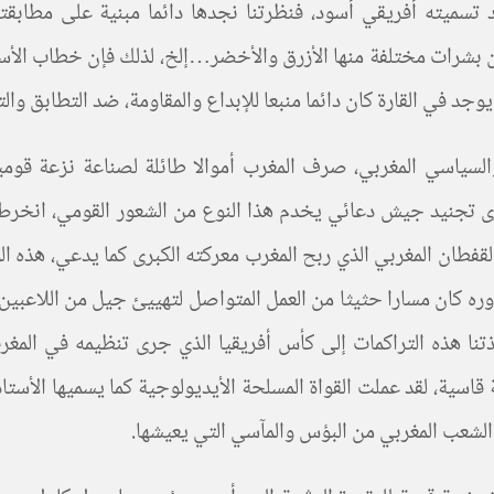
د تسميته أفريقي أسود، فنظرتنا نجدها دائما مبنية على مطابق
ن بشرات مختلفة منها الأزرق والأخضر…إلخ، لذلك فإن خطاب الأس
د في القارة كان دائما منبعا للإبداع والمقاومة، ضد التطابق والت
والسياسي المغربي، صرف المغرب أموالا طائلة لصناعة نزعة قو
 تجنيد جيش دعائي يخدم هذا النوع من الشعور القومي، انخرط في
القفطان المغربي الذي ربح المغرب معركته الكبرى كما يدعي، هذه 
ره كان مسارا حثيثا من العمل المتواصل لتهييئ جيل من اللاعبين
نا هذه التراكمات إلى كأس أفريقيا الذي جرى تنظيمه في المغر
ة، لقد عملت القواة المسلحة الأيديولوجية كما يسميها الأستا
لشعب المغربي من البؤس والمآسي التي يعيشها.