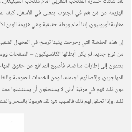
لقد شكلت خسارة المنتخب المغربي أمام منتخب السينيغال، 
الهزيمة مِن مَن هم في الجنوب بمعنى في الأسفل، كيف ل
مغاربة\أوروبيون، إننا أمام ورطة حقيقية وهي هزيمة الوتن ال
إن هذه الخلخلة التي زحزحت يقينا ترسخ في المخيال الشعبي س
من نوع جديد، لم يكن أبطالها الكلاسيكيون – الصفحات ووسا
ينتمون إلى إطارات مناضلة، فأصبح المدافع عن حقوق المهاج
المهاجرين، وإقصائهم اجتماعيا ومن الخدمات العمومية والخاصة
دون ذلك فهم في مرتبة أدنى لا يستحقون أن يستنشقوا معنا 
ذلك، وإذا تحقق لهم ذلك فالسبب هو: لقد هزمونا بالسحر والشعو