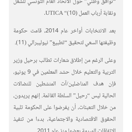
“توافق وطني” حول الاتحاد العام التونسي للشغل
ونقابة أرباب العمل UTICA “(10).
بعد الانتخابات أواخر عام 2014، قامت حكومة
وظيفتها السعي لتحقيق “تطبيع” نيوليبرالي (11).
وعلى الرغم من إطلاق شعارات تطالب برحيل وزير
التربية والتعليم خلال حشد المعلمين في 9 يونيو،
فإن هدف المناضلين/آت المنشطين للنضالات
الحالية ليس “رحيل” السلطة القائمة. إنهم يريدون،
من خلال التعبئات، أن يفرضوا على الحكومة تلبية
الحقوق الاقتصادية والاجتماعية، بدءا من تنفيذ
الاتفاقات المبرمة بعضها منذ عام 2011.