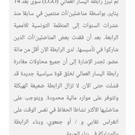
لم تبرز رابطة اليسار العمالي (LGO) سوى بعد 14
يناير، بواسطة مناضلين/آت منتمين في سابقا منذ
عشرات السنوات إلى المنظمة التونسية للأممية
الرابعة. بعد أن فقدت بعض المناضلين/آت الذين
شاركوا في تأسيسها، لدى الرابطة الآن أقل من مائة
عضو. تجدر الإشارة إلى أن جميع محاولات مغادرة
رابطة اليسار العمالي لخلق قوة سياسية جديدة قد
فشلت حتى الآن. لا تزال الرابطة ضعيفة الهيكلة
وتتوفر على موارد مالية محدودة. ويتوجب على
مناضليها الأكثر نشاطا الحفاظ في نفس الوقت على
انغراس نقابي و / أو جمعوي، وبناء الرابطة
والمشاركة في بناء الجبهة.