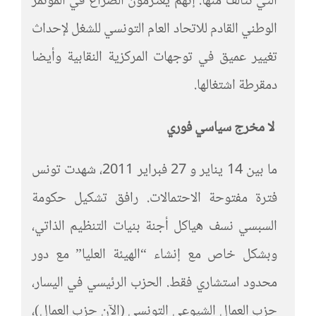
التي تتألف منها. إنهم يعتزمون الصراع في المؤتمر
الوطني القادم للاتحاد العام التونسي للشغل لإحداث
تغيير عميق في توجهات المركزية النقابية وأيضا
دمقرطة اشتغالها.
لا مخرج سياسي فوري
ما بين 14 يناير و 27 فبراير 2011، شهدت تونس
فترة مفتوحة الاحتمالات. رافق تشكيل حكومة
السبسي نسف هياكل أجنة بنيات التنظيم الذاتي،
وبشكل خاص مع إنشاء “الهيئة العليا” مع دور
محدود استشاري فقط. الحزب الرئيسي في اليسار،
حزب العمال الشيوعي التونسي (الآن حزب العمال)،