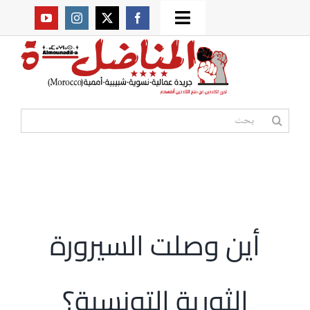
Ski
Toggle
t
من نحن؟
Navigation
conten
موقعنا القديم
البحث
عن:
مواقع صديقة
أممية
أين وصلت السيرورة
مقالات
الثورية التونسية؟
المكتبة