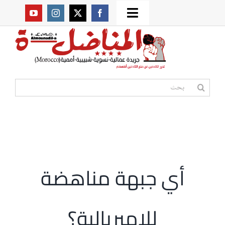
Ski
Toggle
t
من نحن؟
Navigation
conten
موقعنا القديم
البحث
عن:
مواقع صديقة
أممية
أي جبهة مناهضة
مقالات
للإمبريالية؟
المكتبة