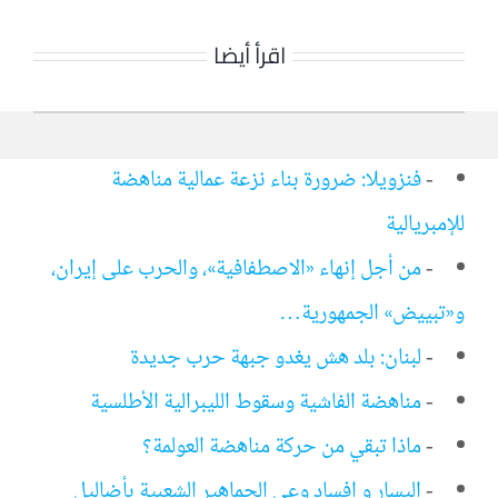
اقرأ أيضا
-
فنزويلا: ضرورة بناء نزعة عمالية مناهضة
للإمبريالية
-
من أجل إنهاء «الاصطفافية»، والحرب على إيران،
و«تبييض» الجمهورية…
-
لبنان: بلد هش يغدو جبهة حرب جديدة
-
مناهضة الفاشية وسقوط الليبرالية الأطلسية
-
ماذا تبقي من حركة مناهضة العولمة؟
-
اليسار و افساد وعي الجماهير الشعبية بأضاليل