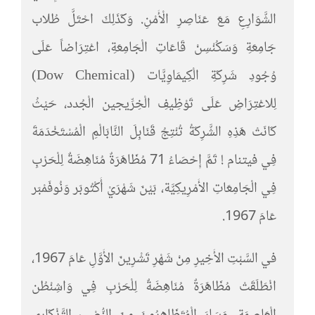
الشَّوَارِعِ مَعَ عَنَاصِرِ الْأَمْنِ. وَكَذَلِكَ احْتَلَّ طُلاب
جَامِعَةِ وَسَكُنْسِنْ قَاعَاتِ الْجَامِعَةِ، اعْتِرَاضاً عَلَى
وُجُودِ شَرِكَةِ الْكِيمَاوِيَّات (Dow Chemical)
لِلاعْتِرَاضِ عَلَى تَوْظِيفِ الْخِرِّيجين الْجُدد، حَيْثُ
كَانَتْ هَذِهِ الشَّرِكَةُ تُنْتِجُ قَنَابِلَ النَّابَالْمِ الْمُسْتَخْدَمَةَ
فِي فيتنام ! تَمَّ إِحْصَاءُ 71 مُظَاهَرَةٌ مُنَاهِضَةٌ لِلْحَرْبِ
فِي الْجَامِعَاتِ الأَمْرِيكِيَّة، بَيْنَ شَهْرَيْ أَكْتُوبَر وَنُوفَمْبَر
عَامَ 1967.
في السَّبْتِ الأَخِيرِ مِنْ شَهْرِ تَشْرِينَ الأَوَّلِ عَامَ 1967،
انْطَلَقَتْ مُظَاهَرَةٌ مُنَاهِضَةٌ لِلْحَرْبِ فِي وَاشِنْطُن