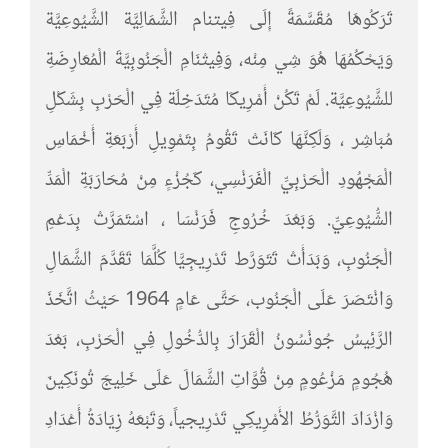
تَرَكُوهَا مُقَسَّمَةً إِلَى فِيتنام الشَّمَالِيَّة الشَّيُوعِيَّة
وَيَحْكُمُهَا هُوَ شِي مِنْه، وَفِيتْنَامِ الْجَنُوبِيَّةَ الْمُعَارِضَةِ
للشَّيُوعِيَّة. لَمْ تَكُنْ أَمْرِيكَا مُتَدَخِلَة فِي الْحَرْبِ بِشَكْلِ
مُبَاشِر ، وَلَكِنَّهَا كَانَتْ تَقُومُ بِتَمْوِيلِ أَرْبَعَةِ أَخْمَاسِ
الْمَجْهُودِ الْحَرْبِيِّ الْفَرَنْسِي، كَجُزْءٍ مِنْ مُحَارَبَةِ الْمَدِّ
الشُّيُوعِيِّ. وَبَعْدَ خُرُوجِ فَرَنْسَا ، اسْتَمَرَّتْ بِدَعْمِ
الْجَنُوبِ، وَبَدَأَتْ تَتَوَرَّط تَدْرِيجِيَّا كُلَّمَا تَقَدَّمَ الشَّمَالِ
وَانْتَصَرَ عَلَى الْجَنُوب، حَتَّى عَامٍ 1964 حَيْثُ اتَّخَذَ
الرَّئِيسُ جُونْسُونُ الْقَرَارَ بِالدُّخُولِ فِي الْحَرْبِ، بَعْدَ
هُجُومٍ مَزْعُومٍ مِنْ قُوَّاتِ الشَّمَالَ عَلَى خَلِيجَ تُونَكِينَ
وَازْدَادَ التَّوَرُّطُ الأَمْرِيكِي تَدْرِيجياً، وَتَبْعَهُ زِيَادَةُ أَعْدَادِ