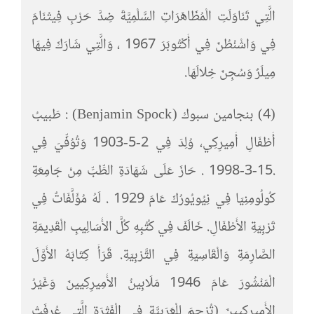
الَّتِي تَنَاوَلَتِ الْمُظَاهَرَاتِ السَّلْمِيَّةَ ضِدَّ حَرْبِ فِيتْنَامَ
فِي وَاشْنْطُنَ فِي أَكْتُوبَرَ 1967 ، وَالَّتِي شَارَكَ فِيهَا
مِيلَرٌ وَسُجِنَ خِلالَهَا.
(4) بنجامين سبوك (Benjamin Spock) : طَبيبُ
أَطْفَالِ أَمِيرِكِي، وُلِدَ فِي 2-5-1903 وَتُوُفِّيَ فِي
.15-3-1998 . حَازَ عَلَى شَهَادَةِ الطِّبِّ مِنْ جَامِعَةِ
كُولُومِنِيَا فِي نِيُويُورُكَ عَامَ 1929 . لَهُ مُؤَلَّفَاتٌ فِي
تَرْبِيَةِ الأَطْفَالِ. خَالَفَ فِي كُتُبِهِ كُلَّ الأَسَالِيبِ الْقَدِيمَةِ
الصَّارِمَةِ وَالْقَاسِيَةِ فِي التَّرْبِيَةِ. قَرَأَ كِتَابَهُ الأَوَّلَ
الْمَنْشُورَ عَامَ 1946 مَلَابِينُ الأَمِيرِكِيينَ وَغَيْرُ
الأَمِيرِكِيينَ (تُرْجِمَ لِلْعَرَبِيَّةِ فِي الْفَتْرَةِ الَّتِي عُرِفَتْ