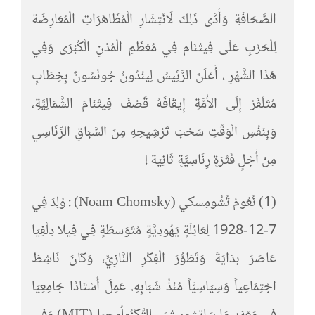
الصَّحَافَةِ وَأَدَّى ذَلِكَ لَانْتِشَارِ الْمُظَاهَرَاتِ الْمُعَارِضَة
لِلْحَرْبِ عَلَى فِيتْنَام فِي مُعْظَمِ الْمُدْنِ الْكُبْرَى وَفِي
هَذَا الشَّهْرِ ، أَعْلَنَ الرَّئِيسُ لِينْدُونُ جُونْسُونٌ بِخِطَابٍ
مُتَلْفَز إِلَى الأُمَّةِ إِيقَافَهُ قَصْفَ فِيتْنَامَ الشَّمَالِيَّةِ،
وَبِنَفْسِ الْوَقْتِ سَحْبَ تَرْشِيحِهِ مِنَ السَّبَاقِ الرِّئَاسِي
مِنْ أَجْلٍ فَتْرَةٍ رِئَاسِيَّةٍ ثَانِيَة !
(1) نُعُومْ تُشُومِسكي (Noam Chomsky) : وُلِدَ فِي
7-12-1928 لِعَائِلَةٍ يَهُودِيَّةٍ مُتَوَسطَةٍ فِي فِيلا دِلْفِيَا
عَاصَرَ بدَايَةَ وَتَطَوُّرَ الْفِكْرِ النَّازِيِّ، وَكَانَ نَاشِطَ
اجْتِمَاعِياً وَسِيَاسِيَّاً مُنْذُ شَبَابِهِ. عَمِلَ أُسْتَاذَا جَامِعِيَا