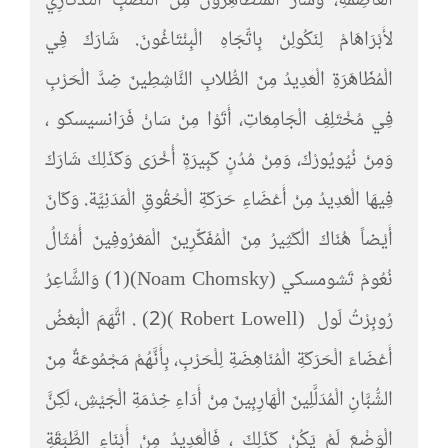
الْعَاصِمَةِ، وَسَارَ الْمُتَظَاهِرُونَ مِنَ النُّصْبِ التَّذْكَارِي
لأَبْرَاهَامْ لِنَكُولِنْ بِاتِّجَاهِ الْبِنْتَاغُونَ. شَارَكَ فِي
الْمُظَاهَرَةِ الْعَدِيدُ مِنَ الطُّلابِ النَّاشِطِينَ ضِدَّ الْحَرْبِ
فِي مُخْتَلِفِ الْجَامِعَاتِ، أَتَوْا مِنْ سَانْ فَرَانسيسكو ،
وَمِنْ نُيُويُورْكَ، وَمِنْ مُدُنٍ كَبِيرَةٍ أُخْرَى وَكَذَلِكَ شَارَكَ
فِيهَا الْعَدِيدُ مِنْ أَعْضَاءِ حَرَكَةِ الْحُقُوقِ الْمَدَنِيَّة. وَكَانَ
أَيْضاً هُنَاكَ الْكَثِيرُ مِنَ الْمُفَكِّرِينَ الْمَعْرُوفِينَ أَمْثَالُ
نُعُومْ تَشومسكي (Noam Chomsky)(1) وَالشَّاعِرُ
رُوبِرْتُ لَول (Robert Lowell )(2) . اتَّهَمَ الْبَعْضُ
أَعْضَاءَ الْحَرَكَةِ الْمُنَاهِضَةِ لِلْحَرْبِ، بِأَنَّهُمْ مَجْمُوعَةٌ مِنَ
الشُّبَّانِ الْمُدَلَّلِينَ الْهَارِبِينَ مِنْ أَدَاءِ خِدْمَةِ الْجَيْشِ، لَكِنَّ
الْوَضْعَ لَمْ يَكُنْ كَذَلِكَ ، فَالْعَدِيدُ مِنْ أَبْنَاءِ الطَّبَقَةِ