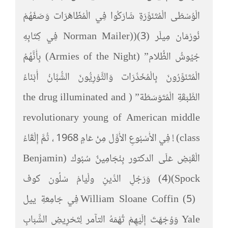
الْوُسْطَى الْمُتَنَوِّرَةِ شَارَكُوا فِي الْمُظَاهَرَات وَصَفَهُمْ
نُورْمَان مِيلَر Norman Mailer))(3) فِي كِتَابِهِ
جُيُوشُ الظُّلام” (Armies of the Night) بِأَنَّهُمُ
الْمُتَنَوِّرُونَ بِالْمُخَدِّرَات وَالثَّوْرِيُّونَ الشُّبَّانُ أَبْنَاءُ
الطَّبَقَةِ الْمُتَوَسَطَة” ( the drug illuminated and
revolutionary young of American middle
class) ! فِي الأَسْبُوعِ الأَوَّل مِنْ عَامٍ 1968 ، ثُمَّ إِلْقَاءُ
الْقَبْضِ عَلَى الدكتور بِنْجَامِينٌ سُبُوك (Benjamin
Spock)(4) وَرَجُلِ الدِّينِ ولْيَامْ سْلُون كوف
William Sloane Coffin (5) فِي جَامِعَةِ ييل
Yale وَوُجْهَتَ إِلَيْهِمْ تُهْمَهُ التآمر لِتَحْرِيضِ الشَّبَابِ