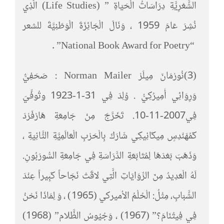
الشَّعْرِيَّةِ دِرَاسَاتُ الْحَيَاةِ ” (Life Studies) الَّذِي
نُشِرَ عَامَ 1959 ، وَنَالَ الْجَائِزَةَ الْوَطَنِيَّةَ للشعر
“National Book Award for Poetry” .
(3)نُورْمَانَ مِيلَرْ Norman Mailer : صَحَفِيٌّ
وَرِوَائِي أَمِيرُكِيُّ . وُلِدَ فِي 31-1-1923 وتُوفِّيَ
فِي2007-11-10. تَخَرَّجَ مِنْ جَامِعَةِ هَارْفَرْدَ
كَمُهَنْدِسٍ مِيكَانِيكِي شَارَكَ بِالْحَرْبِ الْعَالَمِيَّةِ الثَّانِيَةِ ،
وَذَهَبَ بَعْدَهَا لِمُتَابَعَةِ الدَّرَاسَةِ فِي جَامِعَةِ السُّورَبُونِ.
لَهُ الْعَدِيدُ مِنَ الرِّوَايَاتِ الَّتِي لاقَتْ نَجَاحاً كَبِيراً عِنْدَ
الشَّبَابِ، مِثْلُ: الْحُلْمُ الأميركي (1965) ، وَ لِمَاذَا نَحْنُ
فِي فِيتُنَامَ؟” (1967) ، وَجُيُوسُ الظَّلام” (1968)