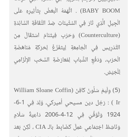
BABY BOOM) . اتَّهَمَهُ الْبَعْضُ بِتَأْثِيرِهِ عَلَى
الْجِيلِ الَّذِي ثَارَ فِي السِّتِّينَاتِ ضِدَّ الثَّقَافَةِ السَّائِدَةِ
(Counterculture) وَحَرْبِ فِيتْنَامَ اسْتَقَالَ مِنَ
التَّدْرِيسِ فِي الْجَامِعَةِ لِيَتَفَرَّغَ لِحَرَكَةِ مُنَاهَضَةِ
الْحَرْبِ، وَدَفْعِ الشَّبَابِ لِمُعَارَضَةِ السَّحْبِ الإِلْزَامِي
لِلْجَيْشِ.
(5) وِلْيَمْ سْلُونْ كَافِنْ (William Sloane Coffin
Ir ) : رَجُل دين مسيحي أميركي، وُلِدَ فِي 1-6-
1924 وَتُوُفِّيَ فِي 12-4-2006 دَاعِيَةٌ سَلَامٍ
وَنَاشِطٌ اجْتِمَاعِي عَمِلَ كَضَابِط بالـ CIA ، لَكِنْ بَعْدَ