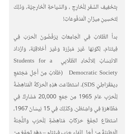
بِتَخْفِيفِ السَّفَرِ لِلْخَارِجِ ، وَالسَّيَاحَةِ الْخَارِجِيَّة، وَذَلِكَ
لِتَحْسِينِ مِيزَانِ الْمَدْفُوعَاتِ!
بدأ الطُّلابُ فِي الْجَامِعَاتِ يَرْفُضُونَ الْحَرْبَ فِي
فِيتْنَامَ، لِكَوْنِهَا غَيْرَ مُبَرَّرَة وَغَيْرَ أَخْلاقِيَّة، وَازْدَادَ
الانْتِسَابُ لِلاتِّحَادِ الطَّلَابِي Students for a
Democratic Society (طُلَابٌ مِنْ أَجْلِ مُجْتَمَعِ
دِيمُقْرَاطِيّ SDS). اسْتَطَاعَت هَذِهِ الْحَرَكَةُ الْمُنَاهِضَةُ
لِلْحَرْبِ عَامَ 1965 مِن جَمْعِ 20,000 مُشَارِكٌ فِي
مُظَاهَرَةٍ فِي وَاشِنْطُن. وَكَذَلِكَ فِي 15 نِيسَانَ 1967،
اسْتَطَاعَ تَجَمُّعُ حَرَكَاتٍ مُنَاهِضَةٍ لِلْحَرْبِ وَاللَّجْنَةُ
الْوَطَنِيَّةُ مِنْ أَجْلِ إِنْهَاءِ حَرْبِ فِيتْنَام – وَهُوَ تَجَمُّعُ مِنَ