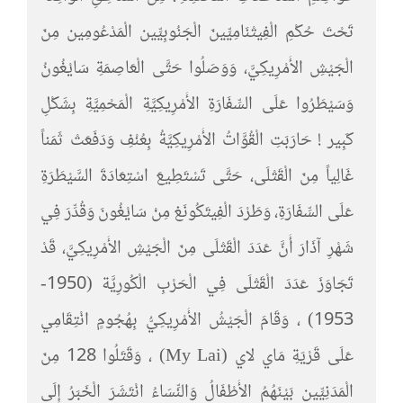
تَحْتَ حُكْمِ الْفِيتْنَامِيِّينَ الْجَنُوبِيِّين الْمَدْعُومِين مِنَ
الْجَيْشِ الأَمْرِيكِيَّ، وَوَصَلُوا حَتَّى الْعَاصِمَةِ سَايْغُونُ
وَسَيْطَرُوا عَلَى السِّفَارَةِ الأَمْرِيكِيَّةِ الْمَحْمِيَّةِ بِشَكْلِ
كَبِير ! حَارَبَتِ الْقُوَّاتُ الأَمْرِيكِيَّةُ بِعُنْفِ وَدَفَعَتْ ثَمَناً
غَالِياً مِنَ الْقَتْلَى، حَتَّى تَسْتَطِيعَ اسْتِعَادَةَ السَّيْطَرَةِ
عَلَى السِّفَارَةِ، وَطَرْدَ الْفِيتَكُونَغ مِنْ سَايْغُونَ وَقُدِّرَ فِي
شَهْرِ آذَارَ أَنَّ عَدَدَ الْقَتْلَى مِنَ الْجَيْشِ الأَمْرِيكِيَّ، قَدْ
تَجَاوَزَ عَدَدَ الْقَتْلَى فِي الْحَرْبِ الْكُورِيَّة (1950-
1953) ، وَقَامَ الْجَيْشُ الأَمْرِيكِيُّ بِهُجُومٍ انْتِقَامِي
عَلَى قَرْيَةِ مَاي لاي (My Lai) ، وَقَتَلُوا 128 مِنَ
الْمَدَنِيِّين بَيْنَهُمُ الأَطْفَالُ وَالنِّسَاءُ انْتَشَرَ الْخَبَرُ إِلَى