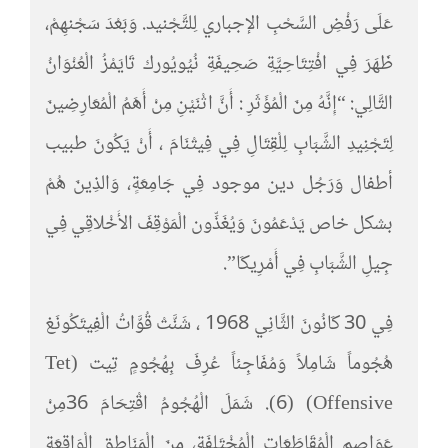
عَلَى رَفْضِ السَّحْبِ الإجباري لِلتَّجْنيد. وَبَعْدَ سَجْنهِمْ،
ظَهَرَ فِي افْتِتَاحِيَّةِ صَحِيفَةِ نُيُويُورك تَايَمْزُ الْعُنْوَانُ
التَّالِي: “إِنَّهُ مِنَ الْمُؤَثَرِ : أَنَّ اثْنَيْنِ مِنْ أَهَمُ الْمُعَارِضِينَ
لِتَجْنِيدِ الشَّبَابِ لِلْقِتَالِ فِي فِيتْنَامَ ، أَنْ يَكُونَ طبيب
أطفال وَرَجُل دين موجود فِي جَامِعَةٍ، وَالذِينَ هُمْ
بشكل خاص يَدْعَمُونَ وَيُغَذِّون الْمَوْقِفَ الأَخْلاقِي فِي
جِيلِ الشَّبَابِ فِي أَمْرِيكَا”.
فِي 30 كَانُونَ الثَّانِي 1968 ، شَنَّتْ قُوَّاتُ الْفِيتَكُونَغ
هُجُوماً شَامِلاً وَمُفَاجِئاً عُرِفَ بِهُجُومٍ تِيت (Tet
Offensive) (6). شَمَلَ الْهُجُومُ اقْتِحَامَ 36مِنْ
عَوَاصِمِ الْمُقَاطَعَاتِ الْمُخْتَلِفَةِ، مِنَ الْمَنَاطِقِ الْوَاقِعَة