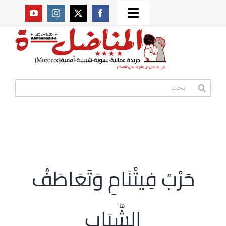
Ski
Toggle
t
من نحن؟
Navigation
conten
موقعنا القديم
البحث
عن:
مواقع صديقة
أممية
حَرْبُ فِيتْنَامِ وَتَعَاطَفُ
مقالات
الشَّبَابِ
المكتبة