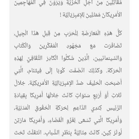
مُقَاتِلِينَ مِنْ أَجْلِ الْحُرِّيَّةِ وَيَرَوْنَ فِي الْمُهَاجِمِينَ
الأَمْرِيكَانَ مُمَثْلِينَ لِلإِمْبِرْيَالِيَّة !
كُلُّ هَذِهِ الْمُعَارَضَةِ لِلْحَرْبِ مِنْ قِبَلِ هَذَا الْجِيلِ،
تَضَافَرَت مَعَ مَجْهُودِ الْمُفَكِّرِينَ وَالْكُتَابِ
وَالسِّينمائيين، الَّذِينَ شَكَلُوا الْكَادِرَ الثَّقَافِيِّ لِهَذِهِ
الْحَرَكَة. وكَذَلِكَ انْضَمَّت كُوبَا إِلَى فِيتْنَام، الَّتِي
أَصْبَحَتِ الْحَلِيفَ ضدَّ الإِمْبِرْيَالِيَّةِ الأَمْرِيكِيَّة. خِلالَ
ثَلاثِ أَوْ أَرْبَعِ سَنَوَاتٍ كَانَتْ خِلالَهَا أَمْرِيكَا بِقِيَادَةِ
الرَّئِيسِ كِندِي الدَّاعِمِ لِحَرَكَةِ الْحُقُوقِ الْمَدَنِيَّةِ،
وَأَمْرِيكَا الَّتِي تَسْعَى لِغَزْوِ الْفَضَاءِ، وَأَمْرِيكَا مَارْتِنَ
لُوثَرْ كِينَ، كَانَتْ مِثَالِيَّةً بِنَظَرِ الشَّبَابِ. انْتَقَلَتْ تَحْتَ