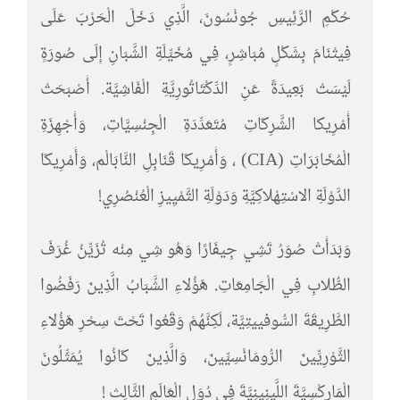
حُكْمِ الرَّئِيسِ جُونْسُونَ، الَّذِي دَخَلَ الْحَرْبَ عَلَى
فِيتْنَامَ بِشَكْلٍ مُبَاشِرٍ، فِي مُخَيِّلَةِ الشَّبَانِ إِلَى صُورَةٍ
لَيْسَتْ بَعِيدَةً عَنِ الدِّكْتَاتُورِيَّةِ الْفَاشِيَّة. أَصْبَحَتْ
أَمْرِيكا الشَّرِكَاتِ مُتَعَدِّدَةِ الْجِنْسِيَّاتِ، وَأَجْهِزَةِ
الْمُخَابَرَاتِ (CIA) ، وَأَمْرِيكَا قَنَابِلِ النَّابَالْم، وَأَمْرِيكَا
الدَّوْلَةِ الاسْتِهْلاكِيَّةِ وَدَوْلَةِ التَّمْيِيزِ الْعُنْصُرِي!
وَبَدَأَتْ صُوَرُ تَشِي جِيفَارًا وَهُو شِي مِنْه تُزَيِّنُ غُرَفَ
الطُّلابِ فِي الْجَامِعَاتِ. هَؤُلاءِ الشَّبَابُ الَّذِينَ رَفَضُوا
الطَّرِيقَةَ السُّوفييتِيَّة، لَكِنَّهُمْ وَقَعُوا تَحْتَ سِحْرِ هَؤُلاءِ
الثَّوْرِيِّينَ الرُّومَانْسِيِّينَ، وَالَّذِينَ كَانُوا يُمَثِّلُونَ
الْمَارِكْسِيَّةَ اللَّينِينِيَّةَ فِي دُوَلِ الْعَالَمِ الثَّالِث !