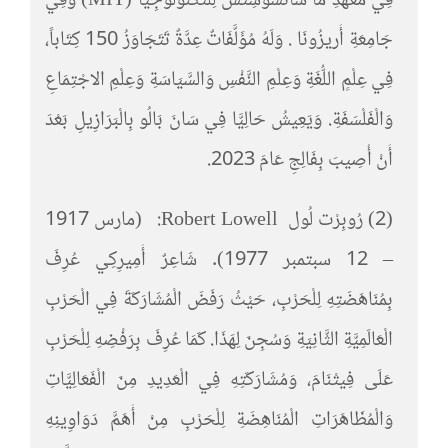
فِي مَعْهَدِ مَا سَاتشوسِتْسَ لِلتَّكْنُولُوجِيَا (MIT) وَفِي
جَامِعَةِ أَريزُونَا . وَلَهُ مُؤَلَّفَاتٌ عِدَّةٌ تَتَجَاوَزُ 150 كِتَاباً،
فِي عِلْمٍ اللُّغَةِ وَعِلْمِ النَّفْسِ وَالسَّيَاسَةِ وَعِلْمِ الاجْتِمَاعِ
وَالْفَلْسَفَةِ. وَيَعِيشُ حَالِيَّا فِي سَانَ بَالُو بِالْبَرَازِيلِ بَعْدَ
أَنْ أُصِيبَ بِفَالِجِ عَامَ 2023.
(2) رُوبِرْت لُول Robert Lowell: (مارس 1917
– 12 سبتمبر 1977). شَاعِرٌ أَمِيرِكِي عُرِفَ
بِمُنَاهَضَتِهِ لِلْحَرْبِ، حَيْثُ رَفَضَ الْمُشَارَكَةَ فِي الْحَرْبِ
الْعَالَمِيَّةِ الثَّانِيَةِ وَسُجِنَ لِهَذَا. كَمَا عُرِفَ بِرَفْضِهِ لِلْحَرْبِ
عَلَى فِيتْنَامَ، وَمُشَارَكَتِهِ فِي الْعَدِيدِ مِنَ الْفَعَالِيَّاتِ
وَالْمُظَاهَرَاتِ الْمُنَاهِضَةِ لِلْحَرْبِ مِنْ أَهَمَّ دَوَاوِينِهِ