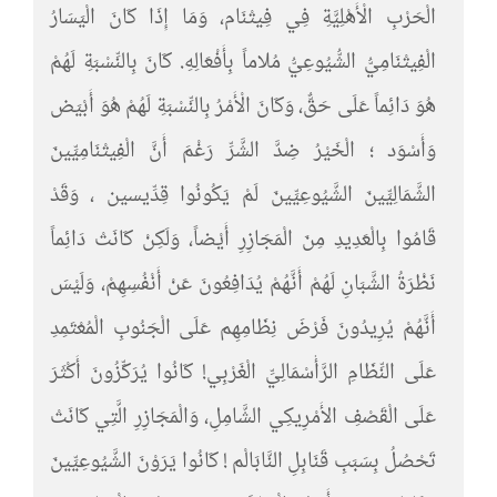
الْحَرْبِ الْأَهْلِيَّةِ فِي فِيتْنَام، وَمَا إِذَا كَانَ الْيَسَارُ
الْفِيتْنَامِيُّ الشُّيُوعِيُّ مُلاماً بِأَفْعَالِهِ. كَانَ بِالنِّسْبَةِ لَهُمْ
هُوَ دَائِماً عَلَى حَقٌّ، وَكَانَ الْأَمْرُ بِالنِّسْبَةِ لَهُمْ هُوَ أَبْيَض
وَأَسْوَد ؛ الْخَيْرُ ضِدَّ الشَّرِّ رَغْمَ أَنَّ الْفِيتْنَامِيِّينَ
الشَّمَالِيِّينَ الشَّيُوعِيِّينَ لَمْ يَكُونُوا قِدِّيسين ، وَقَدْ
قَامُوا بِالْعَدِيدِ مِنَ الْمَجَازِرِ أَيْضاً، وَلَكِنْ كَانَتْ دَائِماً
نَظْرَةُ الشَّبَانِ لَهُمْ أَنَّهُمْ يُدَافِعُونَ عَنْ أَنْفُسِهِمْ، وَلَيْسَ
أَنَّهُمْ يُرِيدُونَ فَرْضَ نِظَامِهِم عَلَى الْجَنُوبِ الْمُعْتَمِدِ
عَلَى النِّظَامِ الرَّأْسْمَالِيِّ الْغَرْبِي! كَانُوا يُرَكِّزُونَ أَكْثَرَ
عَلَى الْقَصْفِ الأَمْرِيكِي الشَّامِلِ، وَالْمَجَازِرِ الَّتِي كَانَتْ
تَحْصُلُ بِسَبَبِ قَنَابِلِ النَّابَالْم ! كَانُوا يَرَوْنَ الشَّيُوعِيِّينَ