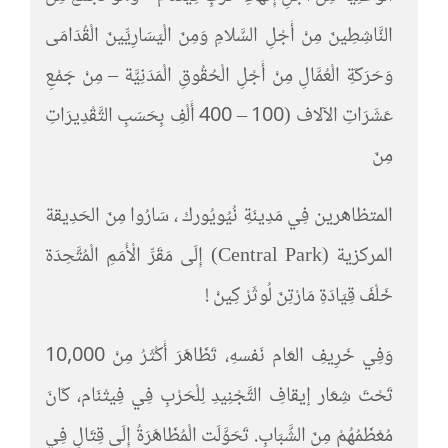
النَّاشِطِينَ مِنْ أَجْلِ السَّلامِ وَمِنَ الْيَسَارِيِّينَ الْقُدَامَى
وَحَرَكَةِ الْعُمَّالِ مِنْ أَجْلِ الْحُقُوقِ الْمَدَنِيَّة – مِنْ جَمْعِ
عَشَرَاتِ الآلاف (100 – 400 أَلْفِ بِحَسَبِ التَّقْدِيرَاتِ
مِنَ
المتظاهرين فِي مَدِينَةِ نُيُويُورك ، سَارُوا مِنَ الحَدِيقة
المركزية (Central Park) إِلَى مَقَرِّ الْأُمَمِ الْمُتَّحِدَة
خَلْفَ قِيَادَةِ مَارْتِنَ لُوثَرْ كِينْ !
وَفِي خَرِيفِ العَام نَفسهِ، تَظَاهَرَ أَكْثَرُ مِنْ 10,000
تَحْتَ شِعَار إيقافِ التَّجْنِيدِ لِلْحَرْبِ فِي فِيتْنَام، كَانَ
مُعْظَمُهُمْ مِنَ الشَّبَابِ. تَحَوَّلَت الْمُظَاهَرَةُ إِلَى قِتَالٍ فِي