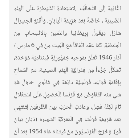
الثَّانِيَةِ إِلَى التَّحَالُفِ ِلاسْتِعَادَةِ السَّيْطَرَة عَلَى الْهِنْدِ
الصَّينِيَّة ، خَاصَّةً بَعْدَ هَزِيمَةِ الْيَابَانِ. وَأَقْنَعَ الجنيرال
شَارْلِ دِيغُولُ بِرِيطَانِيَا وَالصِّينَ بِالانْسِحَابِ مِنَ
الْمِنْطَقَةِ، كَمَا عَقَدَ اتَّفَاقاً مَعَ الْفِيت مِنْ فِي 6 مارس /
آذار 1946 تُعْلَنُ بِمُوجِبِهِ جُمْهُورِيَّةٍ فِيتْنَامِيَّة مُوَحَدَة،
تُشَكِّلُ جُزْءاً مِنْ فِدْرَالِيَّةِ الْهِنْدِ الصينية، مَعَ السَّمَاحِ
بِإِقَامَةِ قَوَاعِدَ فَرَنْسِيَّة دَائِمَة فِي هَانُوي. حَاوَلَ هُوَ
شِي مِنْه التَّفَاوُضَ مَعَ فَرَنْسَا لِلْحُصُولِ عَلَى اسْتِقْلالِ
تَامٌ لَكِنَّهُ فَشِلَ، وَعَادَتِ الْحَرْبُ بَيْنَ الطَّرَفَيْن لِتَنْتَهِي
بَعْدَ هَزِيمَةِ فَرَنْسَا فِي الْمَعْرَكَةِ الشهيرة (دْيَانَ بْيَانْ
فُو). وَخَرَجَ الْفَرَنْسِيُّونَ مِنْ فِيتْنَامَ عَامَ 1954 بَعْدَ أَنْ