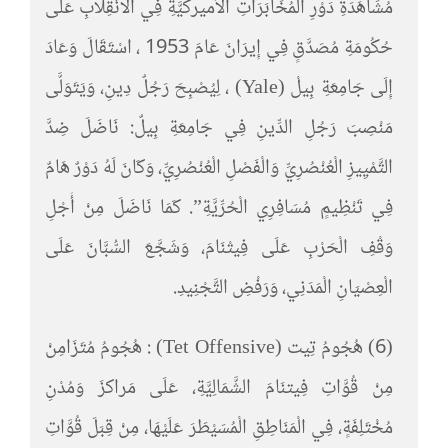
مُشَاهَدَةِ دَوْرِ الْمُخَابَرَاتِ الأميركيَّةِ فِي الانْقِلابِ عَلَى
حُكُومَةِ مُصَدَّقٍ فِي إِيرَانَ عَامَ 1953 ، اسْتَقَالَ وَعَادَ
إِلَى جَامِعَةِ بِيلْ (Yale) ، لِيُصْبِحَ رَجُلٌ دِينِ، وَيَتَوَلَّى
مَنْصِبَ رَجُلِ الدِّينِ فِي جَامِعَةِ بِيلٌ: نَاضَلَ ضِدَّ
التَّمْيِيزِ الْعُنْصُرِيِّ وَالْفَصْلِ الْعُنْصُرِيِّ، وَكَانَ لَهُ دَوْرٌ هَامٌ
فِي تَنْظِيمٍ مُسَافِرِي الْحُرِّيَّةِ”. كَمَا نَاضَلَ مِنْ أَجْلِ
وَقْفِ الْحَرْبِ عَلَى فِيتْنَامَ، وَشَجَّعَ السُّبَّانَ عَلَى
الْعِصْيَانِ الْمَدَنِي، وَرَفْضِ التَّجْنِيدِ.
(6) هُجُومُ تِيت (Tet Offensive) : هُجُومُ مُتَزَامِنْ
مِنْ قُوَّاتِ فِيتنَامَ الشَّمَالِيَّةِ، عَلَى مَراكزَ وَمُدْنِ
مُخْتَلِفَةٍ، فِي الْمَنَاطِقِ الْمُسَيْطَرَ عَلَيْهَا، مِنْ قِبَلَ قُوَّاتِ