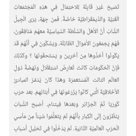
تُصْبِحُ غَيْرَ قَابِلَة لِلاحْتِمَالَ فِي هَذِهِ الْمُجْتَمَعَاتِ
الْغَنِيَّةِ وَالدِّيمُقْرَاطِيَّة خَاصَّةً. فَمِنْ جِهَةِ، يَرَى الْجِيلُ
الشَّابُ أَنَّ الأَهْلَ وَالسُّلْطَةَ السَّيَاسِيَّةَ مَعَهُمْ مُنَافِقُونَ،
فَهُمْ يَجْمَعُونَ الأَمْوَالَ الطَّائِلَة، وَيَشْكُونَ فِي أَنَّهُمْ قَدْ
يَكُونُوا أَخَذُوهَا مِنْ آخَرِينَ و يَسْتَحقُونَهَا ؟ وكَذَلِكَ
فَإِنَّ الْحُكُومَاتِ كَانَتْ تُعَارِضُ اسْتِقْلَالَ وَنَهْضَةً دُوَلِ
العَالَم الثالث الْمُسْتَعْمَرَة وَهَذَا كَانَ يُدَمِّرُ المبادئ
الأَخْلاقِيَّةَ الَّتِي كَانُوا يَزْرَعُونَهَا فِي أَبْنَائِهِمْ. بَعْدَ حَرْبِ
كُورْيَا ثُمَّ الْجَزَائِر وَبَعْدَهَا فِيتنام، أصْبَحَ الشَّبَابُ
يَنْظُرُونَ إِلَى الْكِبَار بأَنَّهُمْ لَمْ يَتَعَلَّمُوا شَيْئاً مِنْ مَآسِي
الْحَرْبِ الْعَالَمِيَّةِ الثَّانِيَةِ. لَمْ يَدْخُلُوا فِي تَحْلِيلِ أَسْبَابِ