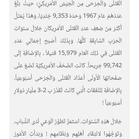
الْقَتْلَى وَالْجَرْحَى مِن الْجَيْشِ الأَمْرِيكِيَّ؛ حَيْثُ بَلَغَ
عَدَدُهُمْ عَامَ 1967 وَحْدَهُ 9,353 جُنْدِيَا، وَهَذَا يُمَثَلُ
أَكْثَرَ مِنْ ضِعْفِ عَدَدِ الْقَتْلَى الأَمْرِيكَان خِلالَ سَنَوَاتِ
الْحَرْبِ السَّابِقَةِ كُلُّهَا. وَبِذَلِكَ أَصْبَحَ إِجْمَالِي عَدَدِ
الْقَتْلَى فِي ذَلِكَ الْعَامِ 15,979 قتيلاً ، بِالإِضَافَةِ إِلَى
99,742 جَرِيحاً. كَانَتِ الصُّحُفُ الأَمْرِيكِيَّةِ تَضَعُ عَلَى
صَفَحَاتِهَا الْأُولَى أَعَدَّادَ الْقَتْلَى وَالْجَرْحَى أَسْبُوعِيّاً،
بِالإِضَافَةِ لِلنَّفَقَاتِ الَّتِي كَانَتْ تُقَدَّرُ بِ 2-3 مِلْيَارِ دُولارٍ
أَسْبُوعِيّاً !
خِلالَ هَذِهِ السَّنَوَاتِ، اسْتَمَرَّ تَطَوُّرُ الْوَعْيِ لَدَى الشَّبَابِ،
وَتَوَجَّهُوا لانْتِقَادِ أَهْلِهِم وَنِظَامِهِم ! وَبَدَأَتِ الأُمُورُ