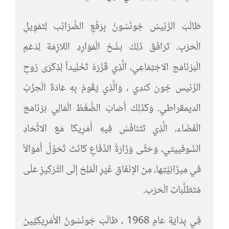
طَالَبَ الرَّئِيسُ جُونْسُونُ بِرَفْعِ الضَّرَائِب لِتَمْوِيلِ
الْحَرْبِ. تَرَافَقَ ذَلِكَ بشُحُ الْمَوَارِدِ اللازِمَة لِدَعْمِ
الْبَرْنَامَج الاجْتِمَاعِي، الَّذِي قَرَّرَهُ تَخْلِيداً لِذِكْرَى رُوحِ
الرَّئيس جُون كندِي ، وَالَّذِي يَقُومُ بِهِ عَادَةَ الْحِزْبُ
الديمقراطي. وَكَذَلِكَ أَصَابَ الضَّغْطُ الْمَالِي بَرْنَامَجَ
الْفَضَاء، الَّذِي تَتَنَافَسُ فِيهِ أَمْرِيكَا مَعَ الاتِّحَادِ
السُّوفييتي، وَحَتَّى وَزَارَةُ الدَّفَاعِ كَانَتْ تُحَوِّلُ أَمْوَالاً
في مِيزَانِيَّتِها، مِنَ الإِنْفَاقِ غَيْرِ الْمُلِحّ إِلَى التَّرْكِيزِ عَلَى
مُتَطَلَّبَاتِ الْحَرْب.
فِي بِدَايَةِ عَامٍ 1968 ، طَالَبَ جُونَسُونُ الأَمْرِيكِيِّينَ