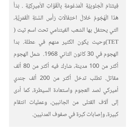
فِيَتَنَامَ الْجَنُوبِيَّةِ الْمَدْعُومَةِ بِالْقُوَّاتِ الأَمِيرِكِيَّةِ . بَدَأَ
هَذَا الْهُجُومُ خَلالَ احْتِفَالَاتِ رَأْسِ السَّنَةِ الْقَمَرِيَّةِ،
التي يحتفل بها الشعب الفيتنامي تحت اسم تيت (
TET)وحيث يكون الكثير منهم في عطلة. بدا
الهجوم في 30 كانون الثاني 1968. شمل الهجوم
أكثر من 100 مدينة، شارك فيه أكثر من 80 ألف
مقاتل. تطلب تدخل أكثر من 200 ألف جندي
أميركي لصد العجوم واستعادة السيطرة، كما أدى
إلى آلاف القتلى من الجانبين، وعمليات انتقام
كبيرة، وإصابات كبرة في صفوف المدنيين.