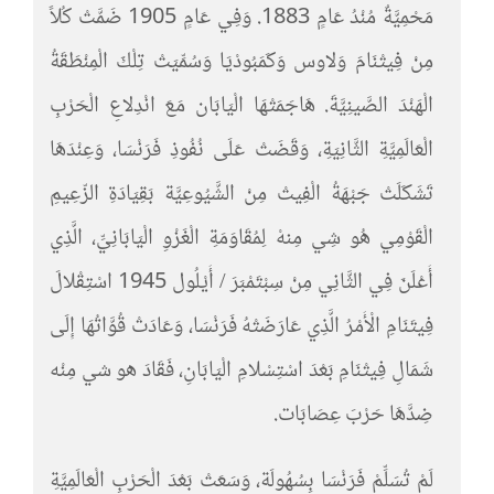
مَحْمِيَّةٌ مُنْدُ عَامٍ 1883. وَفِي عَامٍ 1905 ضَمَّتْ كُلاً
مِنْ فِيتْنَامَ وَلاوس وَكَمَبُودْيَا وَسُمِّيَتْ تِلْكَ الْمِنْطَقَةُ
الْهَنْدَ الصَّينِيَّةَ. هَاجَمَتْهَا الْيَابَان مَعَ انْدِلاعِ الْحَرْبِ
الْعَالَمِيَّةِ الثَّانِيَةِ، وَقَضَتْ عَلَى نُفُوذِ فَرَنْسَا، وَعِنْدَهَا
تَشَكَلَتْ جَبْهَةُ الْفِيتْ مِنْ الشَّيُوعِيَّة بَقِيَادَةِ الزّعِيمِ
الْقَوْمِي هُو شِي مِنهْ لِمُقَاوَمَةِ الْغَزْوِ الْيَابَانِيِّ، الَّذِي
أَعْلَنَ فِي الثَّانِي مِنْ سِبْتَمْبَرَ / أَيْلُول 1945 اسْتِقْلالَ
فِيتَنَامِ الْأَمْرُ الَّذِي عَارَضَتْهُ فَرَنْسَا، وَعَادَتْ قُوَّاتُهَا إِلَى
شَمَالِ فِيتْنَامِ بَعْدَ اسْتِسْلامِ الْيَابَانِ، فَقَادَ هو شي مِنْه
ضِدَّهَا حَرْبَ عِصَابَات.
لَمْ تُسَلِّمْ فَرَنْسَا بِسُهُولَة، وَسَعَتْ بَعْدَ الْحَرْبِ الْعَالَمِيَّةِ