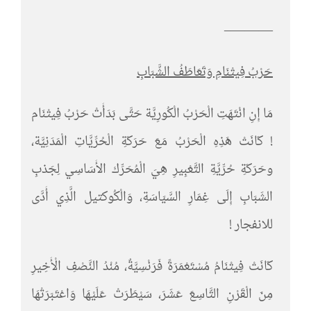
———–
حَرْبُ فِيتْنَامِ وَتَعَاطَفُ الشَّبَابِ
مَا إِنِ انْتَهَتِ الْحَرْبُ الْكُورِيَّة حَتَّى بَدَأَتْ حَرْبُ فِيتْنَام
! كَانَتْ هَذِهِ الْحَرْبُ مَعَ حَرَكَةِ الْحُرِّيَّاتِ الْمَدَنِيَّة،
وحَرَكَةِ حُرِّيَّةِ التَّعْبِيرِ هِيَ الْمُحَرِّك الأَسَاسِي لِجَذبِ
الشَبَابِ إِلَى غِمَارِ السَّيَاسَةِ، وَالْكُوكتيل الَّذِي أَدَّى
للانفجار !
كَانَتْ فِيتْنَامُ مُسْتَعْمَرَةً فَرَنْسِيَّةٌ، مُنْدُ النَّصْفِ الْأَخِيرِ
مِنَ الْقَرْنِ التَّاسِعَ عَشَرَ، سَيْطَرَتْ عَلَيْهَا وَاعْتَبَرَتْهَا