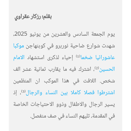
بقلم؛ رزكار عقراوي
يوم الجمعة السادس والعشرين من يونيو 2025،
شهدت شوارع ضاحية نوربرو في كوبنهاجن
موكبا
عاشورائيا ضخما
⁽¹⁾ إحياء لذكرى استشهاد
الامام
الحسين
⁽²⁾، اشترك فيه ما يقارب ثمانية عشر الف
شخص. اللافت في هذا الموكب ان المنظمين
اشترطوا فصلا كاملا بين النساء والرجال
⁽³⁾، إذ
يسير الرجال والاطفال وذوو الاحتياجات الخاصة
في المقدمة، تليهم النساء في صف منفصل.