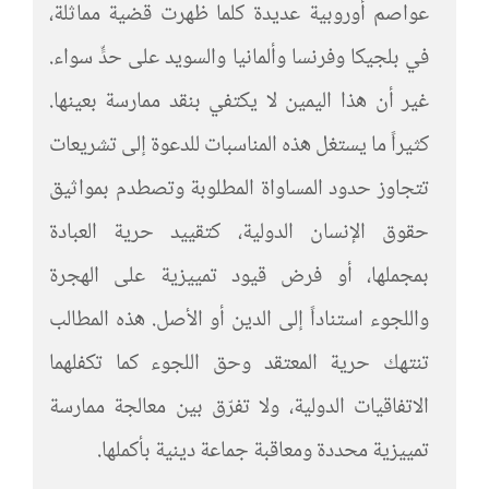
عواصم أوروبية عديدة كلما ظهرت قضية مماثلة،
في بلجيكا وفرنسا وألمانيا والسويد على حدٍّ سواء.
غير أن هذا اليمين لا يكتفي بنقد ممارسة بعينها.
كثيراً ما يستغل هذه المناسبات للدعوة إلى تشريعات
تتجاوز حدود المساواة المطلوبة وتصطدم بمواثيق
حقوق الإنسان الدولية، كتقييد حرية العبادة
بمجملها، أو فرض قيود تمييزية على الهجرة
واللجوء استناداً إلى الدين أو الأصل. هذه المطالب
تنتهك حرية المعتقد وحق اللجوء كما تكفلهما
الاتفاقيات الدولية، ولا تفرّق بين معالجة ممارسة
تمييزية محددة ومعاقبة جماعة دينية بأكملها.