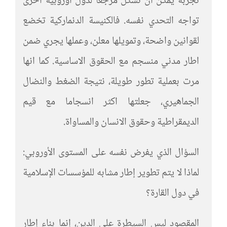
تجربة يمكن أن تشكل مرجعاً لدول أوروبية أخرى
تواجه التحدي نفسه. فالكنيسة الدنماركية تخضع
لقوانين واضحة، وتمويلها معلن، وعملها يجري ضمن
اطار مدني منسجم مع الحقوق الاساسية. كما انها
مرت بعملية تطور طويلة، نتيجة الضغط والنضال
الجماهيري، جعلتها اكثر انسجاما مع قيم
الديمقراطية وحقوق الانسان والمساواة.
السؤال الذي يفرض نفسه على المستوى الأوروبي:
لماذا لا يتم تطوير إطار مشابه للمؤسسات الإسلامية
في دول القارة؟
المقصود ليس السيطرة على الدين، إنما بناء إطار