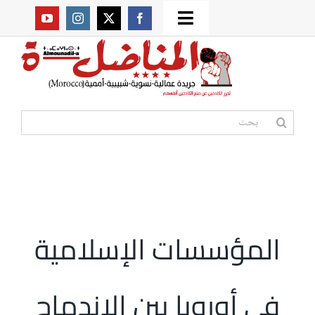
Ski
Toggle
t
من نحن؟
Navigation
conten
موقعنا القديم
البحث
عن:
مواقع صديقة
أممية
المؤسسات الإسلامية
مقالات
في أوروبا بين الاندماج
المكتبة