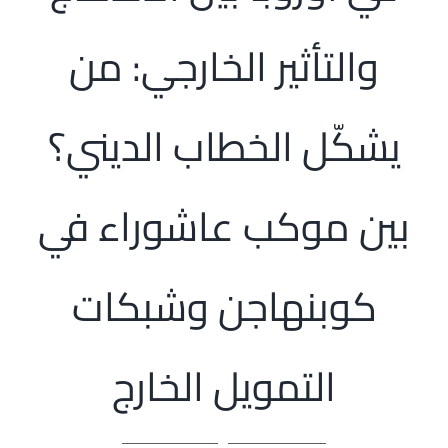
الرئيسية
والتأثير الخارجي: من
افتتاحية موقع المناضل-ة
يشكّل الخطاب الديني؟
روابط
بين موكب عاشوراء في
كوبنهاجن وشبكات
التمويل الخارج