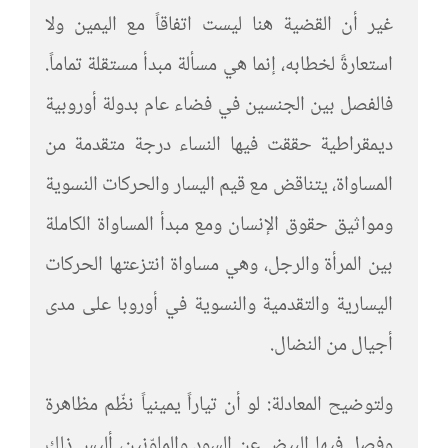
غير أن القضية هنا ليست اتفاقاً مع اليمين ولا
استعارةً لخطابه، إنما هي مسألة مبدأ مستقلة تماماً.
فالفصل بين الجنسين في فضاء عام بدولة أوروبية
ديمقراطية حققت فيها النساء درجة متقدمة من
المساواة، يتناقض مع قيم اليسار والحركات النسوية
ومواثيق حقوق الإنسان ومع مبدأ المساواة الكاملة
بين المرأة والرجل، وهي مساواة انتزعتها الحركات
اليسارية والتقدمية والنسوية في أوروبا على مدى
أجيال من النضال.
ولتوضيح المعادلة: لو أن تياراً يمينياً نظّم مظاهرة
وفصل فيها البيض عن السود والملوّنين، أليس ذلك