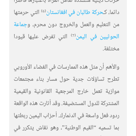
حركات دينية متشددة تعامل المراة باعتبارها قاصرا
دائما، كـ
حركة طالبان في افغانستان
⁽⁶⁾ التي حرمتها
من التعليم والعمل والخروج دون محرم، و
جماعة
الحوثيين في اليمن
⁽⁷⁾ التي تفرض عليها قيودا
مختلفة.
والأهم أن مثل هذه الممارسات في الفضاء الأوروبي
تطرح تساؤلات جدية حول مسار بناء مجتمعات
موازية تعمل خارج المرجعية القانونية والقيمية
المشتركة للدول المستضيفة. وقد أثارت هذه الواقعة
ردود فعل واسعة في الدنمارك. أحزاب اليمين ربطتها
بما تسميه “القيم الوطنية”، وهو نقاش يتكرر في