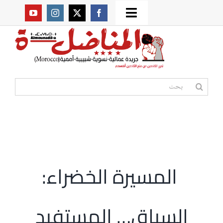
Ski
Toggle
t
من نحن؟
Navigation
conten
موقعنا القديم
البحث
عن:
مواقع صديقة
أممية
المسيرة الخضراء:
مقالات
السياق… المستفيد
المكتبة