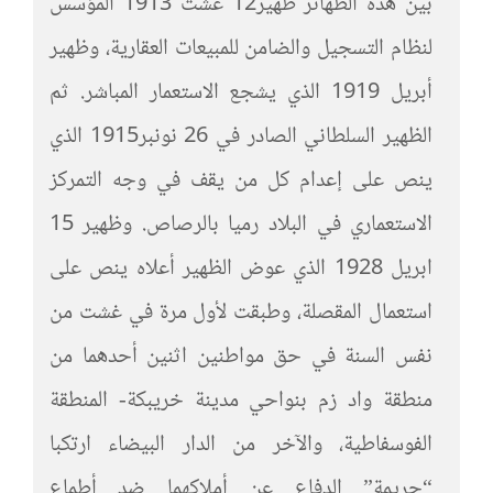
بين هذه الظهائر ظهير12 غشت 1913 المؤسس
لنظام التسجيل والضامن للمبيعات العقارية، وظهير
أبريل 1919 الذي يشجع الاستعمار المباشر. ثم
الظهير السلطاني الصادر في 26 نونبر1915 الذي
ينص على إعدام كل من يقف في وجه التمركز
الاستعماري في البلاد رميا بالرصاص. وظهير 15
ابريل 1928 الذي عوض الظهير أعلاه ينص على
استعمال المقصلة، وطبقت لأول مرة في غشت من
نفس السنة في حق مواطنين اثنين أحدهما من
منطقة واد زم بنواحي مدينة خريبكة- المنطقة
الفوسفاطية، والآخر من الدار البيضاء ارتكبا
“جريمة” الدفاع عن أملاكهما ضد أطماع