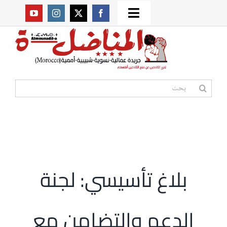
Ski
Toggle
t
من نحن؟
Navigation
conten
موقعنا القديم
البحث
عن:
مواقع صديقة
أممية
بلاغ تأسيسي: لجنة
مقالات
الدعم والتضامن مع
المكتبة