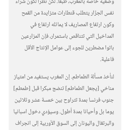
وضعية خاصة بالمغرب، طبعا. لكن نظرا لكون شراء
نفس الجرَّار يتطلب قنطارات متزايدة من القمح
وكون ارتفاع المصاريف لا يماثله ارتفاع في
المداخيل التي تتناقص باستمرار، فإن المزارعين
باتوا مضطرين للجوء إلى عوامل الإنتاج الأقل
فاعلية.
لنأخذ مسألة الطماطم. إن المغرب يستفيد من امتياز
مناخي [يجعل الطماطم] تنضج مبكرا قبل [طمطم]
جنوب فرنسا بمدة تتراوح بين خمسة عشر وثلاثين
يوما بل وأحيانا بمدة أطول. وسيؤدي دخول اسبانيا
والبرتغال واليونان إلى السوق الأوربية إلى انجراف