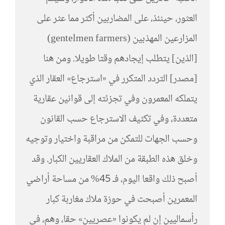
العثور، حينئذ، على المضاربين أكثر مما عثر على
المزارعين المهذبين (gentelmen farmers)
[الذين] يتطلب إيجادهم وقتا طويلا. ومن هنا
[مصدر] التردد المتكرر في «استرجاع» العقار الذي
يتملكه المعمرون وفي تجزئته إلى قوانين عقارية
متعددة، وفي تكثيف الاسترجاع حسب القانون
وحسب الجهات للتمكن من مراقبة واختيار وتوجيه
وخلق هذه الطبقة من الملاك العقاريين الكبار. وقد
أصبح ذلك واقعا اليوم، فـ 45% من مساحة أراضي
المعمرين أصبحت في حوزة ملاك مغاربة كبار
رأسماليين إن لم يكونوا «عصريين» حقا، وهم، في