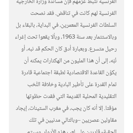
الفرنسية تثبط عزمهم فإن مساندة وزارة الخارجية
الفرنسية لهم كانت في تناقض. فقد نصحت
السلطات الفرنسية المعمرين، في البداية، بالبقاء بل
وبالاستثمار بعد سنة 1963، وبألا يقعوا تحت إغراء
رحيل متسرع. وبعبارة أدق كان الحكم قد نبه، أو
نُبِّه، إلى أن هذا المليون من الهكتارات يمكنه أن
يكوِّن القاعدة الاقتصادية لطبقة اجتماعية قادرة
تمام القدرة على تأطير البادية وخلافة النُّخب
التقليدية المحلية القديمة التي فقدت حظوتها
مؤقتا. إلا أنه كان يجب، في مغرب الستينات، إيجاد
مقاولين عصريين –وبالتالي مدنيين في تلك
الحقبة- قادرين على لعب هذه الأدوار. وسيتم