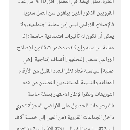
الفترة، تمثل أيضا، في المعدل، أقل 10% من عدد
القرويين الذكور الذين يبلغون سن العمل سنويا.
فالإصلاح الزراعي ليس إذن عملية اجتماعية، ولا
يمكن أن تكون له تأثيرات اقتصادية حاسمة: إنه
عملية سياسية وإن كانت مضمرات قانون الإصلاح
الزراعي تسعى [لتحقيق] أهداف إنتاجية. [هي
عملية] سياسية فعلا نظرا للعدد القليل من الأرقام
المطلقة والنسبية للمستفيدين الفعليين من هذه
التوزيعات ونظرا لإطار الاختيار بصفة خاصة
فالترشيحات للحصول على الأراضي المجزأة تجري
داخل الجماعات القروية (من ألفين إلى خمسة آلاف
أسرة تقريبا منها ألف إلى ثلاثة آلاف أسرة «لا تتوفر