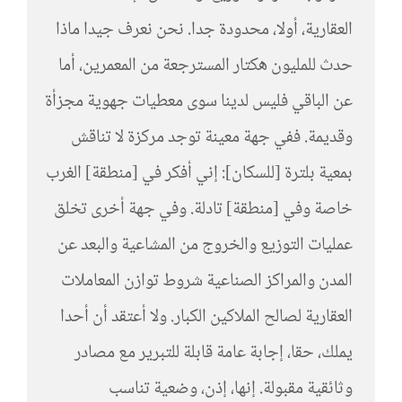
العقارية، أولا، محدودة جدا. نحن نعرف جيدا ماذا
حدث للمليون هكتار المسترجعة من المعمرين، أما
عن الباقي فليس لدينا سوى معطيات جهوية مجزأة
وقديمة. ففي جهة معينة توجد مركزة لا تناقش
بمعية بلترة [للسكان]: إني أفكر في [منطقة] الغرب
خاصة وفي [منطقة] تادلة. وفي جهة أخرى تخلق
عمليات التوزيع والخروج من المشاعية والبعد عن
المدن والمراكز الصناعية شروط توازن المعاملات
العقارية لصالح الملاكين الكبار. ولا أعتقد أن أحدا
يملك، حقا، إجابة عامة قابلة للتبرير مع مصادر
وثائقية مقبولة. إنها، إذن، وضعية تناسب