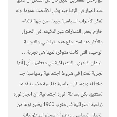
مع رحيل المعمرين الذين كان من الممكن أن ينتج
عنه انهيار في الإنتاجية وفي الاقتصاد عموما. ولم
تفكر الأحزاب السياسية جيدا –من جهة ثالثة-
خارج بعض الشعارات غير الدقيقة، في الحلول
والأطر عند استرجاع هذه الأراضي. والتجربة
الوحيدة التي كانت متوفرة لدينا هي تجربة…
البلدان الأخرى –الاشتراكية في معظمها- أي [أنها
تجربة تمت] في شروط اجتماعية وسياسية جد
مختلفة وبوسائل سياسية ونفسية عكسية تماما،
تستتبع، بكل بساطة، ثورة اجتماعية. إن انجاز ثورة
زراعية اشتراكية في مغرب 1960 يعتبر نوعا من
الخيال السياسي. ورغم أن سخاء اليوطوبيات