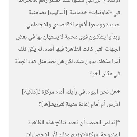
الإصلاح الزراعي تعلموا عند اضطرارهم للانخراط
في «تعاونيات» خدماتية، [أساليب] تضامنية
جديدة ووسعوا أفقهم الاقتصادي والاجتماعي
وبدأوا يشكلون قوى محلية لا يستهان بها في بعض
الجهات التي كانت الظاهرة فيها أقدم. لم يكن ذلك
أمرا مذهلا، بدون شك، لكن هل نجد مثل هذه الجِدَّة
في مكان آخر؟
+هل نحن اليوم، في رأيك، أمام مركزة لـ[ملكية]
الأرض أم أمام إعادة معينة لتوزيعـ[ها]؟
*إنه لمن الصعب أن نحدد نتائج هذه الظاهرة
المزدوجة: مركزة/توزيع، وذلك لأن الإحصاءات