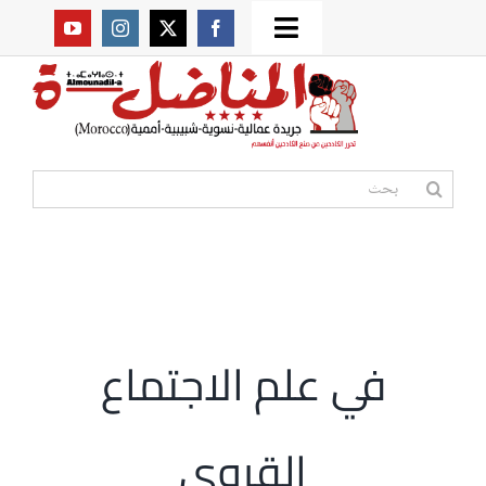
Ski
Toggle
t
من نحن؟
Navigation
conten
موقعنا القديم
البحث
عن:
مواقع صديقة
أممية
في علم الاجتماع
مقالات
القروي
المكتبة