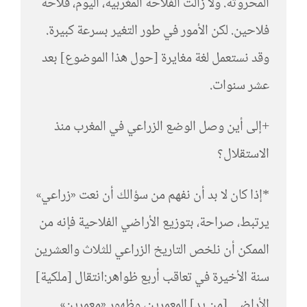
المحروثة. ولا زالت الفلاحة المغربية، اليوم، فلاحة
فلاحين. لكن الأمور في طور التغير بسرعة كبيرة.
وقد نستعمل لغة مغايرة [حول هذا الموضوع] بعد
عشر سنوات.
+إلى أين وصل الوضع الزراعي في المغرب منذ
الاستقلال؟
*إذا كان لا بد أن نفهم من سؤالك أن نعت «زراعي»
يرتبط، صراحة، بتوزيع الأراضي الفلاحية فإنه من
الممكن أن نلخص التاريخ الزراعي للثلاث والعشرين
سنة الأخيرة في تعاقب أربع ظواهر:انتقال [ملكية]
الأراضي [من يد] المعمرين، وظهور «معمرين»