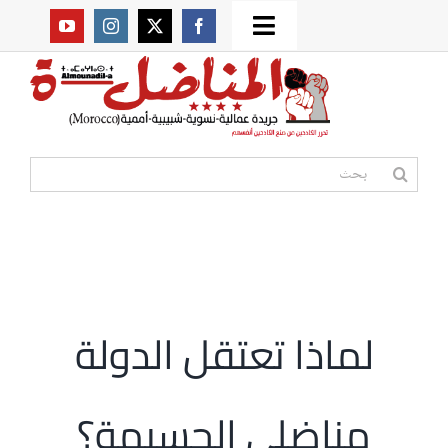
Ski
Toggle
t
من نحن؟
Navigation
conten
موقعنا القديم
البحث
عن:
مواقع صديقة
أممية
لماذا تعتقل الدولة
مقالات
مناضلي الحسيمة؟
المكتبة