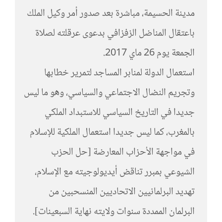
مدينة الحسيمة، مباشرة بعد صدور أمر وكيل الملك
باعتقال المناضل الزفزافي بدعوى عرقلته لصلاة
الجمعة يوم 26 ماي 2017.
استعمال الدولة لمنابر المساجد لتمرير خطابها
وتجريم النضال الاجتماعي والسياسي، وهو ما ليس
جديدا في التاريخ السياسي للاستبداد الملكي
بالمغرب، كما ليس جديدا استعمال الملكية للإسلام
في مواجهة الأحزاب المعارضة [حل الحزب
الشيوعي بمبرر تناقض أيديولوجيته مع الإسلام،
تهديد البرلمانيين الاتحاديين المنسحبين من
البرلمان الممددة سنوات ولايته نهاية السبعينات].