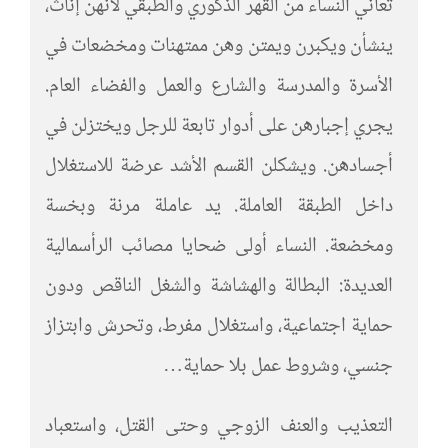
تعاني النساء من القهر الذكوري والطبقي لأنهن إناث،
ينشأن ويكبرن ويمتن وهن ممتهنات ومخضعات في
الأسرة والمدرسة والشارع والعمل والفضاء العام.
يجري إجبارهن على أدوار تابعة للرجل ويختزلن في
أجسادهن. ويشكلن القسم الأشد عرضة للاستغلال
داخل الطبقة العاملة. يد عاملة مرنة وبخسة
ومخضعة. النساء أولى ضحايا مصائب الرأسمالية
العديدة: البطالة والهشاشة والشغل الناقص ودون
حماية اجتماعية، واستغلال مفرط، وتحرش وابتزاز
جنسي، وشروط عمل بلا حماية…
التعذيب والعنف الزوجي وحتى القتل، واستعباد