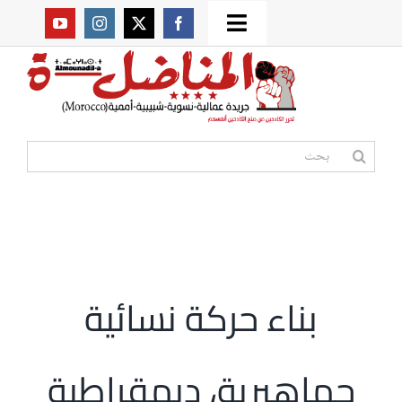
Ski
Toggle
t
من نحن؟
Navigation
conten
موقعنا القديم
البحث
عن:
مواقع صديقة
أممية
بناء حركة نسائية
مقالات
جماهيرية، ديمقراطية
المكتبة