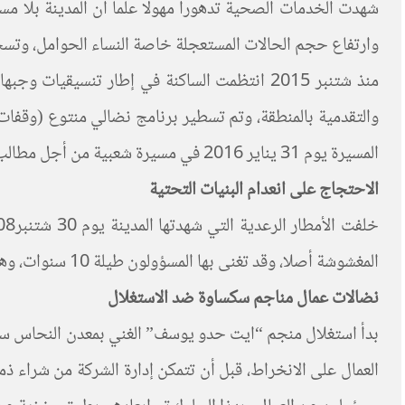
شهدت الخدمات الصحية تدهورا مهولا علما أن المدينة بلا مست
وارتفاع حجم الحالات المستعجلة خاصة النساء الحوامل، وتسج
منذ شتنبر 2015 انتظمت الساكنة في إطار تنسيق
المسيرة يوم 31 يناير 2016 في مسيرة شعبية من أجل مطالب اجتماعية على راسها الحق في الصحة.
الاحتجاج على انعدام البنيات التحتية
المغشوشة أصلا، وقد تغنى بها المسؤولون طيلة 10 سنوات، وهذا ما دفع السكان لتنظيم مسيرات شعبية عفوية في بداية اكتوبر 2008 نحو مركز الجماعة، وقد شارك فيها مئات المحتجين.
نضالات عمال مناجم سكساوة ضد الاستغلال