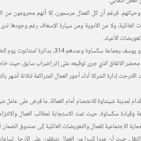
لعمل النقابي.
يضات العائلية، ولا من الأدوية ومن سيارة الإسعاف رغم وجودها ل
تعويضات الأعياد.
يق محضر الاتفاق الذي جرى توقيعه على إثر إضراب سابق، حيث خا
قترحت إدارة الشركة أداء أجور العمال المتراكمة لثلاثة أشهر با
ام لمدينة شيشاوة للاعتصام أمام العمالة، ما فرض على عامل شيش
قيادة سكساوة، حيث تمت الاستجابة لمطالب العمال والالتزام ب
اية الاجتماعية للعمال والتعويضات العائلية إلى صندوق الضمان الا
النقل، حيث أن عددا كبيرا من العمال يتنقلون على الأرجل لساع