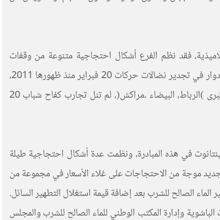
لاميذية، فقد نظم الفرع أشكال احتجاجية متنوعة من وقفات
ومسيرات واعتصامات أمام المؤسسات العمومية مطالبين بالشغل للشباب ضحايا سياسة التشغيل المفلسة، كما لعبت هذه الفئة أدوار في تجدير نضالات حركات 20 فبراير منذ ظهورها 2011،
حيث تم تأسيس تنسيقيات الاحياء الشعبية وسطروا ملف مطلبي محلي متكامل، ونظرا لتركيز الاعلام على تجارب المراكز الكبرى )الرباط، البيضاء ،مراكش(، لم تنل تجارب كفاح شباب 20
السياسة والحقوقية التقدمية بامينتانوت في هذه المبادرة، ونظمت عدة أشكال احتجاجية طيلة
وامش، ظهرت من جديد موجة من الاحتجاجات على غلاء الأسعار في مجموعة من
 فقد تأجج السخط الشعبي سنة 2017 في المدينة بسبب غلاء فواتير الماء الصالح للشرب بعد إضافة قيمة استغلال التطهير السائل.
لباشوية وإدارة المكتب الوطني للماء الصالح للشرب والمجلس