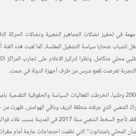
 مهمة في تحفيز نضالات الجماهير الشعبية ونضالات الحركة الت
 أن التجربة تعرضت لقمع شرس من طرف أجهزة الدولة في صمت.
منذ تشكيل التنسيقيات المحلية لمناهضة غلاء الأسعار سنة 2005 وطنيا، انخرطت الفعاليات 
حركة 20 فبراير، وفي سياق الحراك الشعبي الذي عرفته منطقة الريف وباقي اله
المدن والقرى، وكانت امينتانوت في مقدمة هده الاحتجاجات،
شأن المحلي بامنتانوت” التي نظمت احتجاجات عارمة أمام مقرات ا