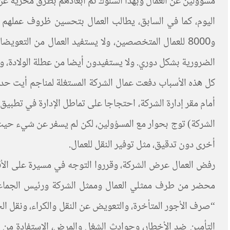
مسؤولين عن العمال وبهذا السلوك تم ابعادهم بطرق مخزية عن ا
و8000 للعمال المتخصصين، ولا يستفيد العمال من التعو
الضرورية بشكل دوري. ولا يستفيدون أيضا من عطلة الولادة، و
أمام مقر إدارة الشركة، احتجاجا على تماطل الإدارة في تطب
الشركة) توج بحوار مع المسؤولين، لكن لم يسفر عن شيء حيث ا
أخرى دون تدقيق، مثل توفير النقل للعمال.
رفض العمال عرض الشركة، وقرروا التوجه في مسيرة على الأقد
محضر من طرف ممثلي العمال وممثل الشركة ورئيس الجماعة و
“صرف الأجور المتأخرة، والتعويض عن النقل والكراء، ونقل الحم
التأمين ضد الأخطار، وحوادث الشغل والمرض، الاستفادة من 