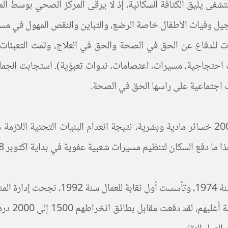
شفى يليق الكثافة السكانية، إذ لا يرقى المركز الصحي بوسط الم
يل وفيات الأطفال خاصة الرضع، والتباين والنقص المهول في مستو
يات وجبهات للدفاع عن الحق في الصحة والحق في العلاج، وتمت التعبئ
خلفت الأمطار الرعدية التي شهدتها المدينة يوم 30 شتنبر2008 خسائر مادية وبشرية، نتيجة
بدأ استغلال منجم “ايت حدو يوسف” الغني
العمال عل