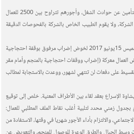
اليوم، كما في السابق، يطالب العمال بتحسين ظروف عملهم وحياتهم. فرغم أن كل العمال مرسمون، إلا أنهم محرومون من التأمين عن حوادث الشغل، وأجورهم تتراوح بين 2500 للعمال
دى الشركة، ولا يقوم الطبيب الخاص بالشركة بالفحوصات الدقيقة
كل هذه الأسباب دفعت عمال الشركة المستغلة لمناجم أيت حدو يوسف بجماعة سكساوة وعددهم 314، بدائرة امنتانوت يوم الخميس 15يونيو 2017 لخوض إضراب مرفوق بوقفة احتجاجية
ض العمال معركة (إضراب ووقفات احتجاجية بالمنجم وأمام مقر
لتقسيط على دفعات لن تنتهي لشهور، ووعدت بالاستجابة لمطالب
اوة الإسراع بعقد لقاء بين الأطراف المعنية. خلص إلى توقيع
جدول زمني محدد لتلبية أغلب نقاط الملف المطلبي للعمال:
جتماعي، والالتزام بأداء الأجور شهريا في وقتها، الاستفادة من
ات وسط الجبال والطرق الوعرة للوصول للمنجم، والتعويض عن