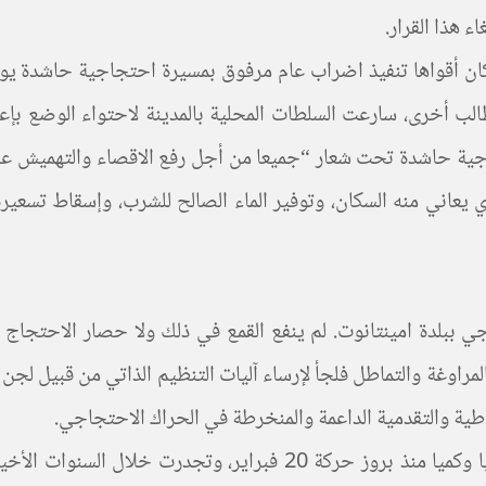
ء هذا القرار.
الب أخرى، سارعت السلطات المحلية بالمدينة لاحتواء الوضع بإعل
وم 16 يونيو 2017 مع مسيرة احتجاجية حاشدة تحت شعار “جميعا من أجل رفع الاقصاء
ي يعاني منه السكان، وتوفير الماء الصالح للشرب، وإسقاط تسعيرة
لاحتجاجي ببلدة امينتانوت. لم ينفع القمع في ذلك ولا حصار الاحتجا
مراوغة والتماطل فلجأ لإرساء آليات التنظيم الذاتي من قبيل لجن 
ة والتقدمية الداعمة والمنخرطة في الحراك الاحتجاجي.
إن الحركة الاجتماعية المناضلة بامينتانوت تعرف تطورا نوعيا وكميا من