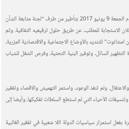
بعد موجة الاحتجاجات الشعبية المستمرة لسكان امنتانوت، وكان أقواها تنفيذ اضراب عام مرفوق بمسيرة احتجاجية حاشدة يوم الجمعة 9 يونيو 2017 بتأطير من طرف “لجنة متابعة الشأن
ان الاستجابة للمطلب، عن طريق حلول ترقيعيه التفافية. وتم
 والتهميش عن امنتانوت” للتنديد بالأوضاع الاجتماعية والاقتصادية المزرية،
 التطهير السائل، وتوفير البنية التحتية، وفرص الشغل للشباب
ج والاعتقال. ولم تنفذ الوعود، واستمر التهميش والاقصاء وتفقير
وتنسيقات الأحياء التي لم تستطع السلطات تفكيكها، وأيضا إلى
ذ بروز حركة 20 فبراير، وتجدرت خلال السنوات الأخيرة بفعل استمرار سياسيات الدولة اللا شعبية في تفقير الغالبية