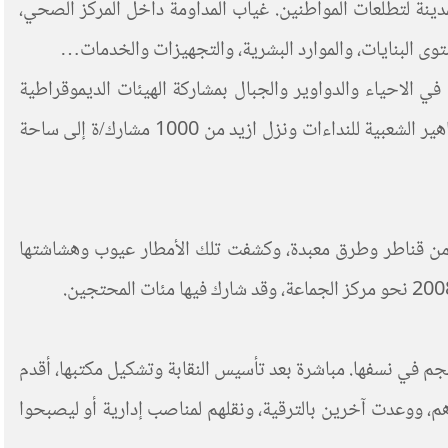
دينة لتطلعات المواطنين. غياب المداومة داخل المركز الصحي،
ى البنايات، والموارد البشرية، والتجهيزات والخدمات…
ات في الاحياء والدواوير والجبال بمشاركة الهيئات الديموقراطية
والتقدمية بالمنطقة، وتم تسطير برنامج نضالي منتوع (وقفات احتجاجية، مسيرات، اعتصامات، ندوات تعبؤية). استجابت الجماهير الشعبية للنداءات ونزل ازيد من 1000 مشارك/ة إلى ساحة
 انعدام البنيات التحتية اللازمة من قناطر وطرق معبدة، وكشفت تلك الأمطار عيوب وهشاشتها
 بمعدن النحاس سنة 1974، وتأسست أول نقابة للعمال سنة 1992، نجحت إدارة المنجم في نسفها. مباشرة بعد تأسيس النقابة وتشكيل مكتبها، أقدم
ى الانخراط، قبل أن تتمكن إدارة الشركة من شراء ذمة أغلبهم، لقد دفعت مقابل بطائق انخراطهم 1500 إلى 2000 درهم، ووعدت آخرين بالترقية، ونقلهم لمناصب إدارية أو ليصبحوا