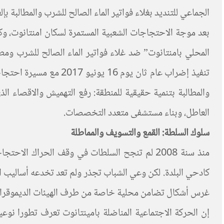
الجماعي للتنديد بغلاء فواتير الماء الصالح للشرب والمطالبة بإلغا
المحلي بامنتانوت” ضد غلاء فواتير الماء الصالح للشرب ومط
تنفيذ إضراب عام ثان ي
والمطالبة بتنمية حقيقية للمنطقة: رفع التهميش والاقصاء الذ
العاطل، وبناء مستشفى متعدد التخصصات.
سلوك السلطة: القمع والتسويف والمماطلة
منذ سنة 2008 لم تنجح السلطات في وقف الحراك ا
كادحي البلدة. لكن وعي الشباب تجذر ولم تعد تخدعه أساليب ال
غرس أشكال تضامن محلية خاصة من طرف الهيئات الديموقراطي