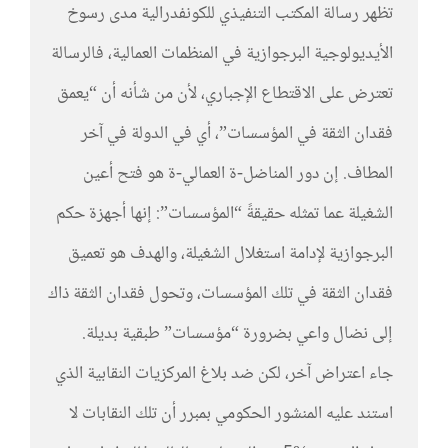
تظهر رسالة المكتب التنفيذي للكونفدرالية مدى رسوخ
الأيديولوجية البرجوازية في المنظمات العمالية، فالرسالة
تعترض على الاقتطاع الإجباري، لأن من شأنه أن “يعمق
فقدان الثقة في المؤسسات”، أي في الدولة في آخر
المطاف. إن دور المناضل-ة العمالي-ة هو فتح أعين
الشغيلة عما تمثله حقيقةً “المؤسسات”: إنها أجهزة حكم
البرجوازية لإدامة استغلال الشغيلة، والهدف هو تعميق
فقدان الثقة في تلك المؤسسات، وتحول فقدان الثقة ذاك
إلى نضال واعي بضرورة “مؤسسات” طبقية بديلة.
جاء اعتراض آخر، لكن ضد بلاغ المركزيات النقابية الذي
استند عليه المنشور الحكومي بمبرر أن تلك النقابات لا