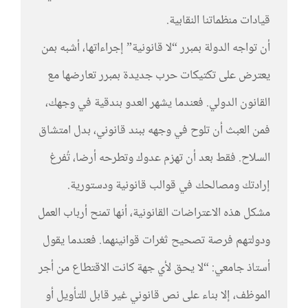
قيادات منظماتنا النقابية.
أن تواجه الدولة بمبرر “لا قانونية” إجراءاتها، أشبه بمن
يعترض على تكتيكات حرب جديدة بمبرر تعارضها مع
القانون الدولي. فعندما يشهر العدو بندقية في وجهك،
فمن العبث أن تلوح في وجهه ببند قانوني، بدل امتشاق
السلاح. فقط بعد أن تهزم عدوك وتطرحه أرضا، تُفرغ
إرادتك ومصالحك في قوالب قانونية ودستورية.
مشكل هذه الاعتراضات القانونية، أنها تمنح أرباب العمل
ودولتهم فرصة تصحيح ثغرات قوانينهما. فعندما يقول
أستاذ جامعي: “لا يحق لأي جهة كانت الاقتطاع من أجر
الموظف، إلا بناء على نص قانوني غير قابل للتأويل أو