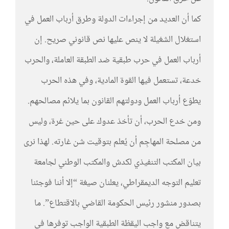
كما أن العديد من إجراءات الدولة وطرق أرباب العمل في
استغلال الشغيلة لا ينص عليها نص قانوني صريح. إن
أرباب العمل في حرب طبقية ضد الطبقة العاملة، والحرب
خدعة، تستعمل فيها القوة المادية، وفي هذه الحرب
يطوّع أرباب العمل ودولتهم القانون بما يلائم مصالحهم.
ومن خدع الحرب، أن تأخذ عدوك على حين غرة، وليس
من مصلحة المهاجِم أن يُعلم بتوقيت شن غارته. لهذا نرى
بيان المكتب التنفيذي لكدش والمكتب الوطني لجامعة
تعليم التوجه الديمقراطي، يعلنان صيغة “إلا أننا فوجئنا
بصدور منشور رئيس الحكومة القاضي بالاقتطاع”. ما
يتناقض مع واجب اليقظة الطبقية الواجب توفرها في