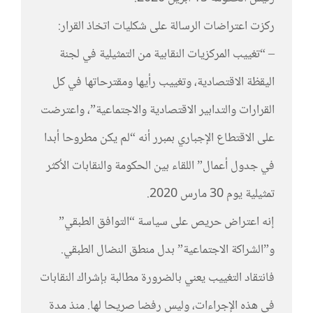
ركزت اعتراضات الرسالة على شكليات اتخاذ القرار:
– “تغييب المركزيات النقابية من التمثيلية في لجنة
اليقظة الاقتصادية، وتغييب رأيها ومقترحاتها في كل
القرارات والتدابير الاقتصادية والاجتماعية”، واعترضت
على الاقتطاع الإجباري بمبرر أنه “لم يكن مطروحا أبدا
في جدول أعمال” اللقاء بين الحكومة والنقابات الأكثر
تمثيلية يوم 30 مارس 2020.
إنه اعتراض حريص على سياسة “التوافق الطبقي”
و”الشراكة الاجتماعية” بدل منطق النضال الطبقي.
فانتقاد التغييب يعني بالضرورة مطالبة بإشراك النقابات
في هذه الإجراءات، وليس رفضا صريحا لها. منذ مدة