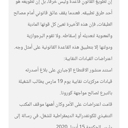
إن تطويعَ القانونِ قاعدةٌ وليس خرقا، بل إن تطويعه هو
أحد طرق تطبيقه. فعندما يقف عائق قانوني أمام مصالح
الطبقات، فإن هذه الأخيرة تعبئ كل قوتها المادية
والمعنوية لتعديله أو إسقاطه. ولا تقوم البرجوازية
ودولتها إلا بتطبيق هذه القاعدة القانونية على أمثل وجه.
اعتراضات القيادات النقابية:
استند منشور الاقتطاع الإجباري على بلاغ أصدرته
قيادات مركزيات نقابية يوم 19 مارس يطالب الشغيلة
بالتبرع لصالح مواجهة كورونا.
قامت اعتراضات على الأمر وكان أهمها موقف المكتب
التنفيذي للكونفدرالية الديمقراطية للشغل، في رسالة إلى
رئيس الحكومة 15 أبريل 2020.