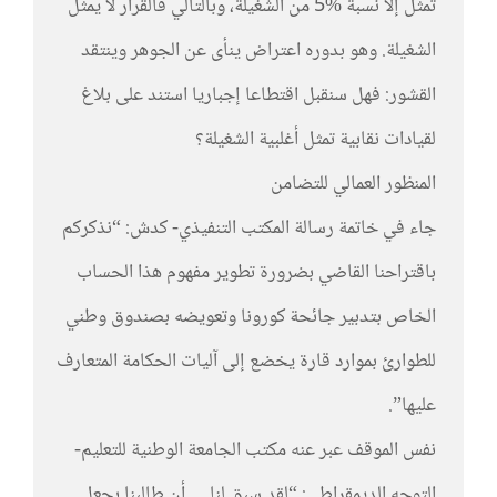
تمثل إلا نسبة %5 من الشغيلة، وبالتالي فالقرار لا يمثل
الشغيلة. وهو بدوره اعتراض ينأى عن الجوهر وينتقد
القشور: فهل سنقبل اقتطاعا إجباريا استند على بلاغ
لقيادات نقابية تمثل أغلبية الشغيلة؟
المنظور العمالي للتضامن
جاء في خاتمة رسالة المكتب التنفيذي- كدش: “نذكركم
باقتراحنا القاضي بضرورة تطوير مفهوم هذا الحساب
الخاص بتدبير جائحة كورونا وتعويضه بصندوق وطني
للطوارئ بموارد قارة يخضع إلى آليات الحكامة المتعارف
عليها”.
نفس الموقف عبر عنه مكتب الجامعة الوطنية للتعليم-
التوجه الديمقراطي: “لقد سبق لنا… أن طالبنا بجعل