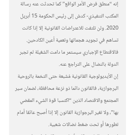
إنه “منطق فرض الأمر الواقع” كما تحدثت عنه رسالة
المكتب التنفيذي- كدش إلى رئيس الحكومة 15 أبريل
2020. ولن تلتفت للاعتراضات القانونية إلا إذا كانت
تساهم في تجويد هجماتها وتعمية أعين الكادحين.
فالاقتطاع الإجباري سيستمر ما دامت الشغيلة لم تجبر
الدولة بالنضال على التراجع عنه.
إن الأيديولوجية القانونية مُشبعة حتى التخمة بالروحية
البرجوازية، فالقانون دائما ذو نزعة محافظة، لضمان سير
المجتمع والاقتصاد الذين “اكتسبا قوة الشيء المقضي
بها”، ولا تغير البرجوازية القانون إلا إذا أصبح عائقا أمام
تطورها أو تحت ضغط نضالات شعبية.