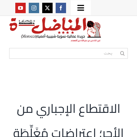
Ski
Toggle
t
من نحن؟
Navigation
conten
موقعنا القديم
البحث
عن:
مواقع صديقة
أممية
الاقتطاع الإجباري من
مقالات
الأجر؛ اعتراضات مُغَلِّطَة
المكتبة