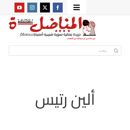
Ski
Toggle
t
من نحن؟
Navigation
conten
موقعنا القديم
البحث
عن:
مواقع صديقة
أممية
ألين رتيس
مقالات
المكتبة