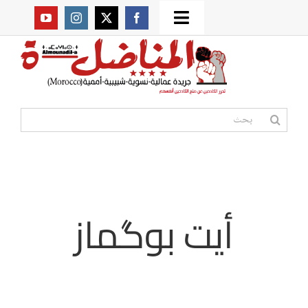
Ski
Toggle
t
من نحن؟
Navigation
conten
موقعنا القديم
البحث
عن:
مواقع صديقة
أممية
أيت بوگماز
مقالات
المكتبة