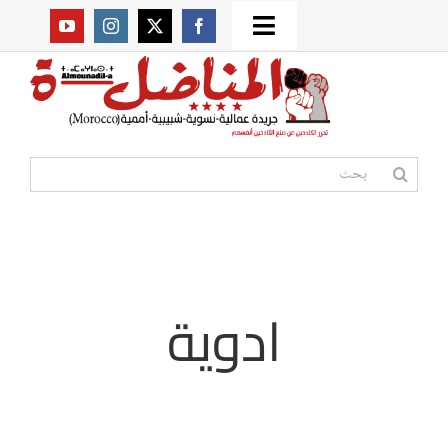
Ski
Toggle
t
من نحن؟
Navigation
conten
موقعنا القديم
البحث
عن:
مواقع صديقة
أممية
ادوية
مقالات
المكتبة