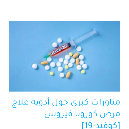
الرئيسية
افتتاحية موقع المناضل-ة
روابط
مناورات كبرى حول أدوية علاج
مرض كورونا فيروس
[كوفيد-19]