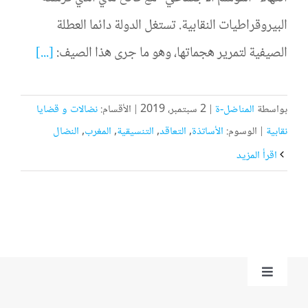
البيروقراطيات النقابية. تستغل الدولة دائما العطلة
الصيفية لتمرير هجماتها، وهو ما جرى هذا الصيف:
[...]
بواسطة
المناضل-ة
|
2 سبتمبر، 2019
|
الأقسام:
نضالات و قضايا
نقابية
|
الوسوم:
الأساتذة
,
التعاقد
,
التنسيقية
,
المغرب
,
النضال
‫اقرأ المزيد
Toggle
Navigation