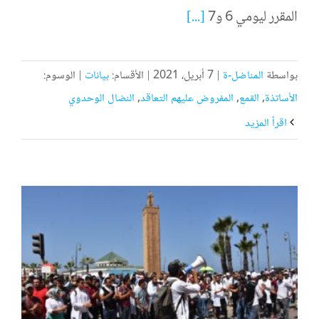
المقرر ليومي 6 و7
[...]
بواسطة
المناضل-ة
|
7 أبريل، 2021
|
الأقسام:
بيانات
|
الوسوم:
الأساتذة
,
القمع
,
المفروض عليهم التعاقد
,
النضال الوحدوي
‫اقرأ المزيد