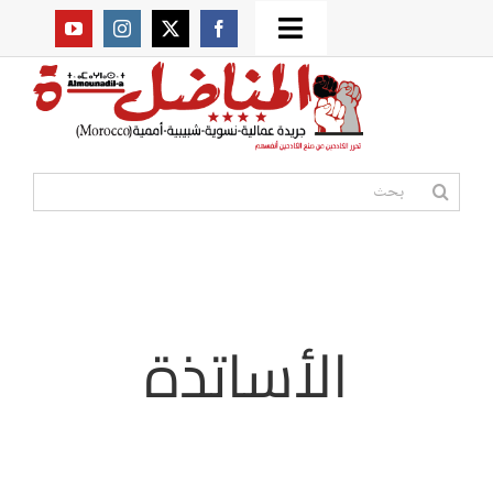
Ski
Toggle
t
من نحن؟
Navigation
conten
موقعنا القديم
البحث
عن:
مواقع صديقة
أممية
الأساتذة
مقالات
المكتبة