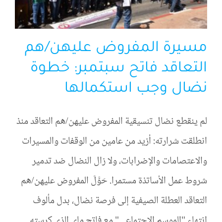
مسيرة المفروض عليهن/هم
التعاقد فاتح سبتمبر: خطوة
نضال وجب استكمالها
لم ينقطع نضال تنسيقية المفروض عليهن/هم التعاقد منذ
انطلقت شرارته: أزيد من عامين من الوقفات والمسيرات
والاعتصامات والإضرابات، ولا زال النضال ضد تدمير
شروط عمل الأساتذة مستمرا. حَوَّلَ المفروض عليهن/هم
التعاقد العطلة الصيفية إلى فرصة نضال، بدل مألوف
انتهاء "الموسم الاجتماعي" مع فاتح ماي الذي كرسته