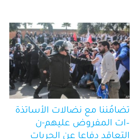
الرئيسية
افتتاحية موقع المناضل-ة
روابط
تضامُننا مع نضالات الأساتذة
–ات المفروض عليهم-ن
التعاقد دفاعا عن الحريات