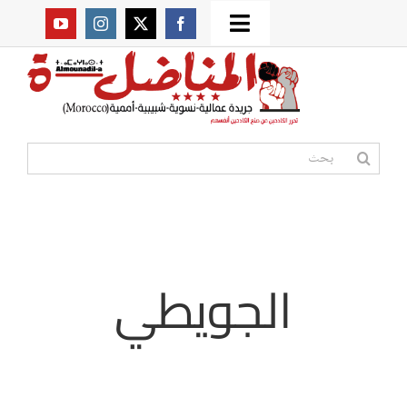
Ski
Toggle
t
من نحن؟
Navigation
conten
موقعنا القديم
البحث
عن:
مواقع صديقة
أممية
الجويطي
مقالات
المكتبة