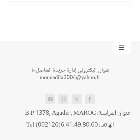
Toggle
Navigation
من نحن؟
عنوان إليكتروني إدارة جريدة المناضل-ة:
mounadila2004@yahoo.fr
اتصل بنا
عنوان المراسلة: B.P 1378, Agadir , MAROC
الهاتف: Tel (002126)6.41.49.80.60