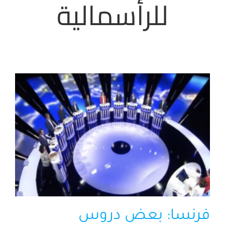
للرأسمالية
الرئيسية
افتتاحية موقع المناضل-ة
روابط
فرنسا: بعض دروس