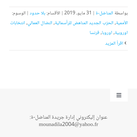
بواسطة
المناضل-ة
|
31 مايو، 2019
|
الأقسام:
بلا حدود
|
الوسوم:
الأممية
,
الحزب الجديد المناهض للرأسمالية
,
النضال العمالي
,
انتخابات
اوروبية
,
اوروبا
,
فرنسا
‫اقرأ المزيد
Toggle
Navigation
من نحن؟
عنوان إليكتروني إدارة جريدة المناضل-ة:
mounadila2004@yahoo.fr
اتصل بنا