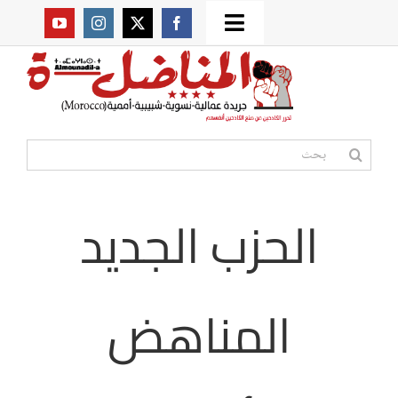
Ski
Toggle
t
من نحن؟
Navigation
conten
موقعنا القديم
البحث
عن:
مواقع صديقة
الحزب الجديد
أممية
المناهض
مقالات
المكتبة