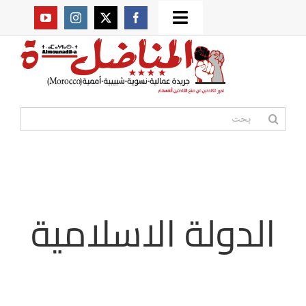
Ski
Toggle
t
من نحن؟
Navigation
conten
موقعنا القديم
البحث
عن:
مواقع صديقة
أممية
الدولة الاسلامية
مقالات
المكتبة