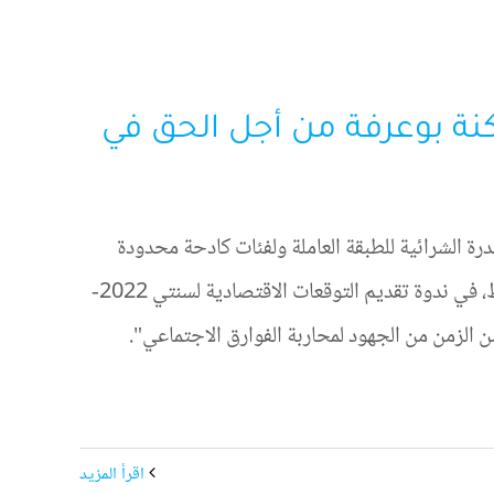
نة بوعرفة من أجل الحق في
رة الشرائية للطبقة العاملة ولفئات كادحة محدودة
الدخل، بلغت درجة إقرار أحمد لحليمي علمي، المندوب السامي للتخطيط، في ندوة تقديم التوقعات الاقتصادية لسنتي 2022-
20، ما يعني ضياع عقدين من الزمن من الجهود لمحاربة الفوارق الاجتماعي".
‫اقرأ المزيد