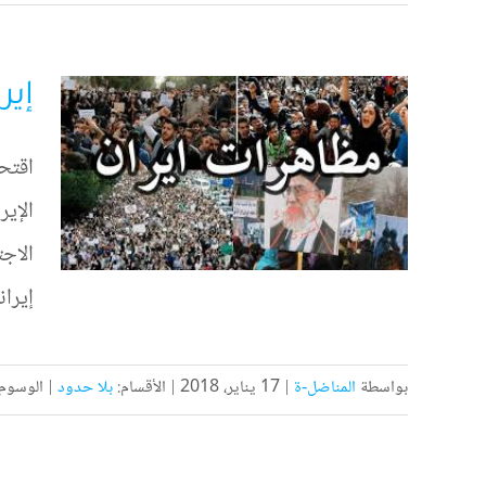
إير
اقتحم
الإير
إيرا
بواسطة
المناضل-ة
|
17 يناير، 2018
|
الأقسام:
بلا حدود
|
الوسوم