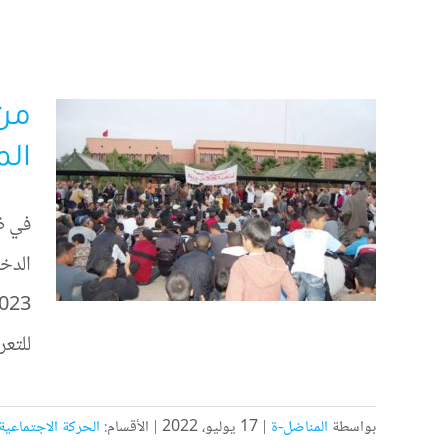
من 
الم
في ظل
للتعر
بواسطة
المناضل-ة
|
17 يوليو، 2022
|
الأقسام:
الحركة الاجتماعية