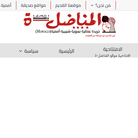
Ski
من نحن؟
موقعنا القديم
مواقع صديقة
أممية
t
conten
الافتتاحية
الرئيسية
سياسة
افتتاحية موقع المُناضل-ة