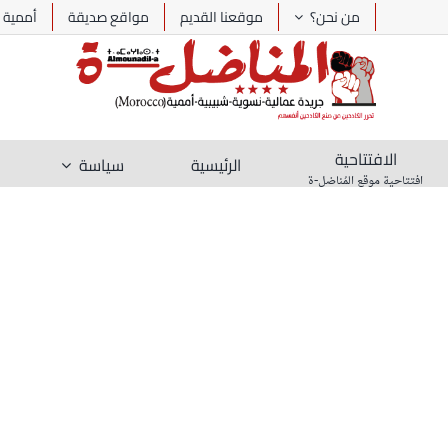
Ski
من نحن؟
موقعنا القديم
مواقع صديقة
أممية
t
conten
الافتتاحية
الرئيسية
سياسة
افتتاحية موقع المُناضل-ة