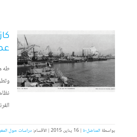
كاز
عما
طه مح
وتطرد
نظام 
الفرن
بواسطة
المناضل-ة
|
16 يناير، 2015
|
الأقسام:
دراسات حول المغ