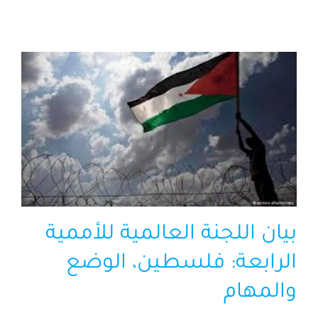
الرئيسية
افتتاحية موقع المناضل-ة
روابط
بيان اللجنة العالمية للأممية
الرابعة: فلسطين، الوضع
والمهام