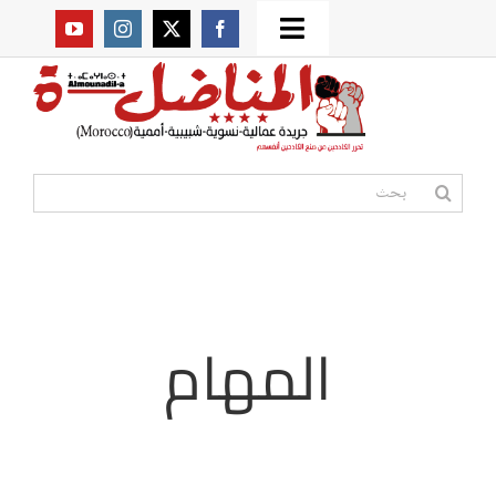
Ski
Toggle
t
من نحن؟
Navigation
conten
موقعنا القديم
البحث
عن:
مواقع صديقة
أممية
المهام
مقالات
المكتبة