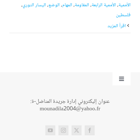
الأممية
,
الأممية الرابعة
,
المقاومة
,
المهام
,
الوضع
,
اليسار الثوري
,
فلسطين
‫اقرأ المزيد
Toggle
Navigation
من نحن؟
عنوان إليكتروني إدارة جريدة المناضل-ة:
mounadila2004@yahoo.fr
اتصل بنا