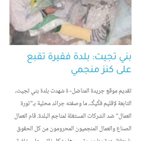
بني تجيت: بلدة فقيرة تقبع
على كنز منجمي
تقديم موقع جريدة المناضل- ة شهدت بلدة بني تجيت،
التابعة لإقليم فݣيݣ، ما وصفته جرائد محلية بـ"ثورة
العمال" ضد الشركات المستغلة لمناجم البلدة. قام العمال
الصناع والعمال المنجميون المحرومون من كل الحقوق