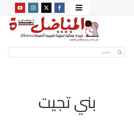
Ski
Toggle
t
من نحن؟
Navigation
conten
موقعنا القديم
البحث
عن:
مواقع صديقة
أممية
بني تجيت
مقالات
المكتبة