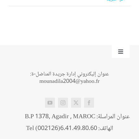
Toggle
Navigation
من نحن؟
عنوان إليكتروني إدارة جريدة المناضل-ة:
mounadila2004@yahoo.fr
اتصل بنا
عنوان المراسلة: B.P 1378, Agadir , MAROC
الهاتف: Tel (002126)6.41.49.80.60