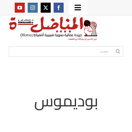
Ski
Toggle
t
من نحن؟
Navigation
conten
موقعنا القديم
البحث
عن:
مواقع صديقة
أممية
بوديموس
مقالات
المكتبة