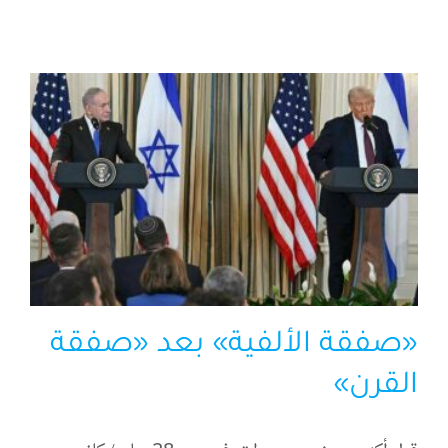
الرئيسية
افتتاحية موقع المناضل-ة
روابط
«صفقة الألفية» بعد «صفقة
القرن»