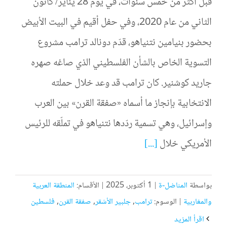
قبل أكثر من خمس سنوات، في يوم 28 يناير/ كانون
الثاني من عام 2020، وفي حفل أقيم في البيت الأبيض
بحضور بنيامين نتنياهو، قدّم دونالد ترامب مشروع
التسوية الخاص بالشأن الفلسطيني الذي صاغه صهره
جاريد كوشنير. كان ترامب قد وعد خلال حملته
الانتخابية بإنجاز ما أسماه «صفقة القرن» بين العرب
وإسرائيل، وهي تسمية ردّدها نتنياهو في تملّقه للرئيس
الأمريكي خلال
[...]
بواسطة
المناضل-ة
|
1 أكتوبر، 2025
|
الأقسام:
المنطقة العربية
والمغاربية
|
الوسوم:
ترامب
,
جلبير الأشقر
,
صفقة القرن
,
فلسطين
‫اقرأ المزيد