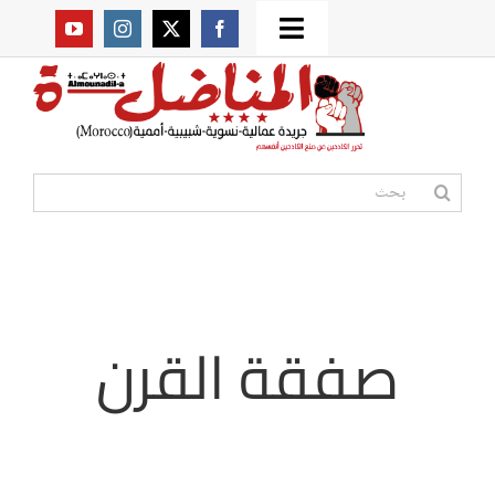
Ski
Toggle
t
من نحن؟
Navigation
conten
موقعنا القديم
البحث
عن:
مواقع صديقة
أممية
صفقة القرن
مقالات
المكتبة