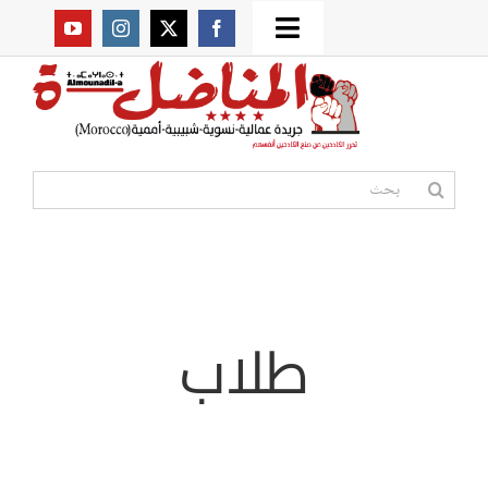
Ski
Toggle
t
من نحن؟
Navigation
conten
موقعنا القديم
البحث
عن:
مواقع صديقة
أممية
طلاب
مقالات
المكتبة