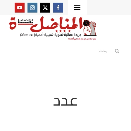
Ski
Toggle
t
من نحن؟
Navigation
conten
موقعنا القديم
البحث
عن:
مواقع صديقة
أممية
عدد
مقالات
المكتبة