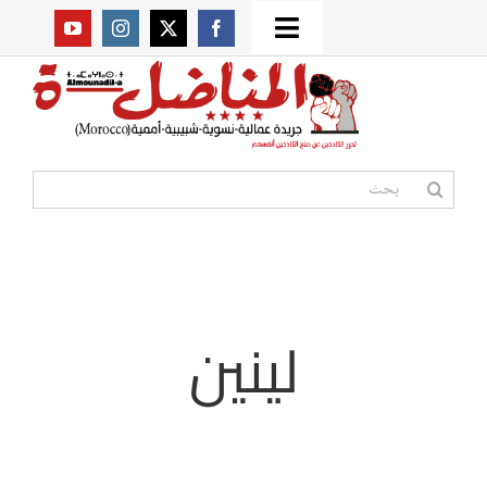
Ski
Toggle
t
من نحن؟
Navigation
conten
موقعنا القديم
البحث
عن:
مواقع صديقة
أممية
لينين
مقالات
المكتبة