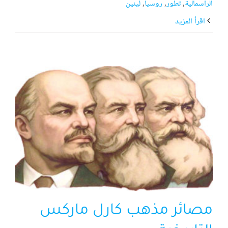
الرأسمالية
,
تطور
,
روسيا
,
لينين
‫اقرأ المزيد
مصائر مذهب كارل ماركس