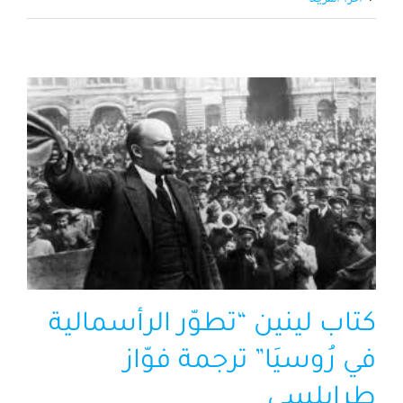
كتاب لينين “تطوّر الرأسمالية
في رُوسيَا” ترجمة فوّاز
طرابلسي