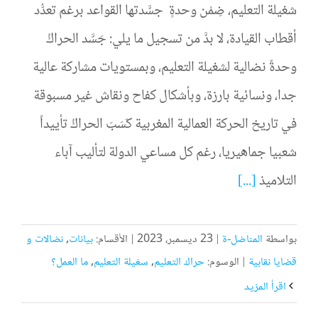
شغيلة التعليم، ضِمْن وحدةٍ جسَّدتها القواعد برغم تعدُّد
أقطاب القيادة، لا بدَّ من تسجيل ما يلي: جَسَّد الحراكُ
وحدةً نضالية لشغيلة التعليم، وبمستويات مشاركة عالية
جدا، ونسائية بارزة، وبأشكال كفاح ونقاش غير مسبوقة
في تاريخ الحركة العمالية المغربية كَسَبَ الحراكُ تأييداً
شعبيا جماهيريا، رغم كل مساعي الدولة لتأليب آباء
التلاميذ
[...]
بواسطة
المناضل-ة
|
23 ديسمبر، 2023
|
الأقسام:
بيانات
,
نضالات و
قضايا نقابية
|
الوسوم:
حراك التعليم
,
سغيلة التعليم
,
ما العمل؟
‫اقرأ المزيد