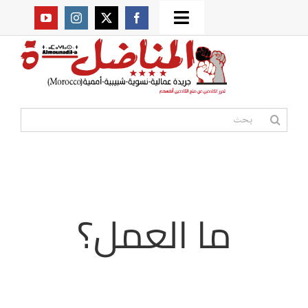
Ski
Toggle
t
من نحن؟
Navigation
conten
موقعنا القديم
البحث
عن:
مواقع صديقة
أممية
ما العمل؟
مقالات
المكتبة