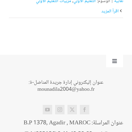
نقابية
|
الوسوم:
التعليم الأولي
,
مربيات التعليم الاولي
‫اقرأ المزيد
Toggle
Navigation
من نحن؟
عنوان إليكتروني إدارة جريدة المناضل-ة:
mounadila2004@yahoo.fr
اتصل بنا
عنوان المراسلة: B.P 1378, Agadir , MAROC