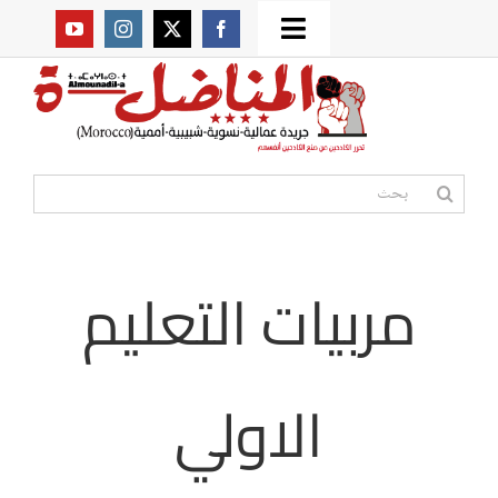
Ski
Toggle
t
من نحن؟
Navigation
conten
موقعنا القديم
البحث
عن:
مواقع صديقة
مربيات التعليم
أممية
مقالات
الاولي
المكتبة