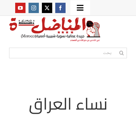
Ski
Toggle
t
من نحن؟
Navigation
conten
موقعنا القديم
البحث
عن:
مواقع صديقة
أممية
نساء العراق
مقالات
المكتبة