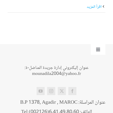
‫اقرأ المزيد
Toggle
Navigation
من نحن؟
عنوان إليكتروني إدارة جريدة المناضل-ة:
mounadila2004@yahoo.fr
اتصل بنا
عنوان المراسلة: B.P 1378, Agadir , MAROC
الهاتف: Tel (002126)6.41.49.80.60