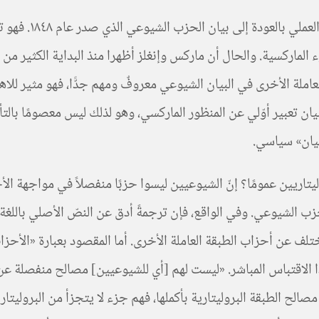
يمكن أن نؤرخ ولاد
ماركسية. والحال أن ماركس وإنغلز أظهرا منذ البداية الكثير من ال
ملة الأخرى في البيان الشيوعي معروفٌ ومهم جدًّا، فهو مثير للاهت
لبيان تعبير أوّلي عن المنظور الماركسي، وهو لذلك ليس معصومًا بالت
بيان» سياسي.
تاريين عمومًا؟ إنّ الشيوعيين ليسوا حزبًا منفصلاً في مواجهة الأح
زب الشيوعي. وفي الواقع، فإن ترجمةً أدق عن النصّ الأصلي باللغة ال
ختلف عن أحزاب الطبقة العاملة الأخرى. أما المقصود بعبارة «الأحز
اقتباس المباشر. «ليست لهم [أي للشيوعيين] مصالح منفصلة عن مص
لح الطبقة البروليتارية بأكملها، فهم جزء لا يتجزأ من البروليتا