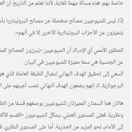
خاصة بهم. هذه مسألة مهمة للغاية، لأننا نعلم من التاريخ أن ا
إذًا، ليس للشيوعيين مصالح منفصلة عن مصالح البروليتاريا بأس
يتميّزون عن الأحزاب البروليتارية الأخرى إلا في أنهم»:
المنظور الأممي أي الإدراك أن الشيوعيين «يُبرزون المصالح الم
عن الجنسية هي سمة مميّزة للشيوعيين في البيان.
السعي إلى تحقيق الهدف النهائي لنضال الطبقة العاملة الذي هو
البرجوازية، إذ إنهم يضعون الهدف النهائي نصب أعينهم على الد
هاتان هما السمتان المميّزتان للشيوعيين بوصفهم قسمًا من الطب
ونظرية. فعلى المستوى العملي، يشكّل الشيوعيون «القسم الأكثر
إلى الأمام، نحو المزيد من الجذرية. أما على المستوى النظري،