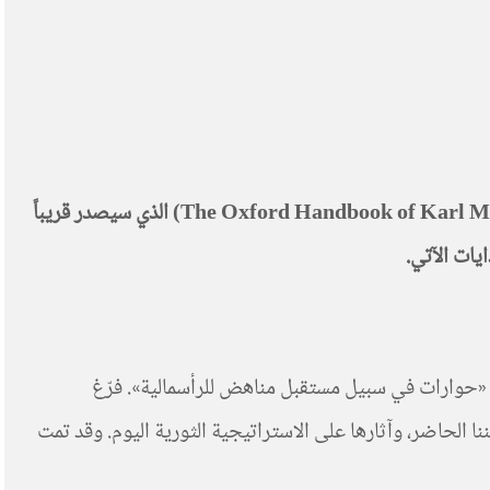
ننشر فيما يلي ترجمةً للنصف الأوّل من دراسةٍ كتبها جلبير الأشقر بما هي فصلٌ من فصول كتاب أكسفورد عن كارل ماركس (The Oxford Handbook of Karl Marx) الذي سيصدر قريباً
يات الآتي.
ا «حوارات في سبيل مستقبل مناهض للرأسمالية». فرّغ
لحاضر، وآثارها على الاستراتيجية الثورية اليوم. وقد تمت