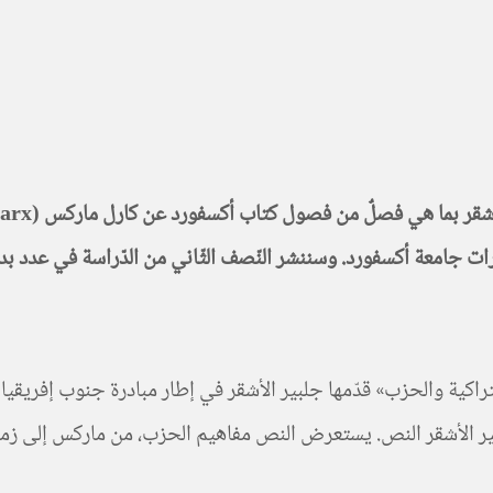
ت جامعة أكسفورد. وسننشر النّصف الثّاني من الدّراسة في عدد بدا
راكية والحزب» قدّمها جلبير الأشقر في إطار مبادرة جنوب إفريقي
 الأشقر النص. يستعرض النص مفاهيم الحزب، من ماركس إلى زمننا ا