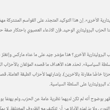
رية الأخرى». إن هذا التوكيد المتجدّد على القواسم المشتركة مهمّ
ا الحزب البروليتاري الوحيد. فإن الادّعاء العصبوي باحتكار صفة ح
البروليتارية الأخرى؟ هذا مؤشر جيّد على ما عناه ماركس وإنغلز با
سلطة السياسية». تحدّد هذه الأهداف ما قصده المؤلفان بالأحزاب الب
حزبًا خاصًّا مقارنة بالآخرين). بإشارتهما لأحزاب الطبقة العاملة،
 البروليتاريا على السلطة السياسية.
ُظهر بوضوح أنه لم تكن لديهما نظرية عامة عن الحزب، ولم يهتمّا 
الثوري، ولا بدّ لهذه الأداة من أن تتكيّف مع الظروف المختلفة. لا