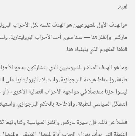
لعبه.
«والهدف الأول للشيوعيين هو الهدف نفسه لكل الأحزاب البروليتا
ماركس وإنغلز هنا — لسنا سوى أحد الأحزاب البروليتارية، ولسن
قطعًا المفهوم الذي يتبنّياه هنا.
وما هو الهدف المباشر للشيوعيين الذي يتشاركون به مع الأحزاب 
طبقة، وإسقاط هيمنة البرجوازية، واستيلاء البروليتاريا على ال
ليسوا حزبًا منفصلًا في مواجهة الأحزاب العمالية الأخرى» (أو 
التشكّل السياسي للطبقة، والإطاحة بالحكم البرجوازي، واستيلاء
فضلاً عن ذلك، فإن سيرة ماركس وإنغلز السياسية وكتاباتهما ت
النقطة التي بدأت بها: إن الحزب أداة للنضال الطبقي، وللنضال 