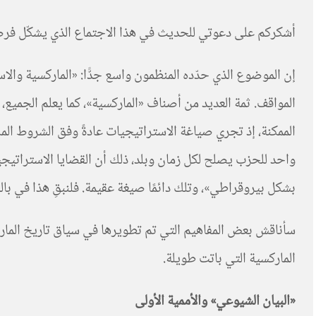
أشكركم على دعوتي للحديث في هذا الاجتماع الذي يشكّل فرصة م
إن الموضوع الذي حدّده المنظمون واسع جدًّا: «الماركسية وال
المواقف. ثمة العديد من أصناف «الماركسية»، كما يعلم الجميع، 
الممكنة، إذ تجري صياغة الاستراتيجيات عادةً وفق الشروط الملم
واحد للحزب يصلح لكل زمان وبلد، ذلك أن القضايا الاستراتيجية
بشكل بيروقراطي»، وتلك دائمًا صيغة عقيمة. فلنبقِ هذا في بالن
سأناقش بعض المفاهيم التي تم تطويرها في سياق تاريخ الما
الماركسية التي باتت طويلة.
«البيان الشيوعي» والأممية الأولى