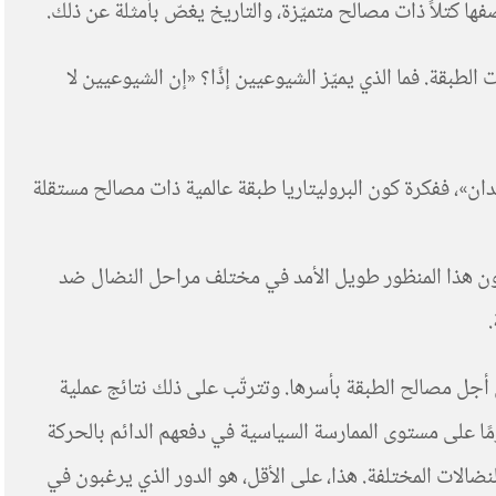
فها كتلاً ذات مصالح متميّزة، والتاريخ يغصّ بأمثلة عن ذلك.
بقة. فما الذي يميّز الشيوعيين إذًا؟ «إن الشيوعيين لا
بلدان»، ففكرة كون البروليتاريا طبقة عالمية ذات مصالح مستقلة
وعيون هذا المنظور طويل الأمد في مختلف مراحل النضال ضد
ن أجل مصالح الطبقة بأسرها. وتترتّب على ذلك نتائج عملية
زمًا على مستوى الممارسة السياسية في دفعهم الدائم بالحركة
ضالات المختلفة. هذا، على الأقل، هو الدور الذي يرغبون في