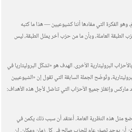
، وهو الفكرة التي مفادها أننا كشيوعيين — هذا ما كتبه
زب الطبقة العاملة، وبأن ما من حزب آخر يمثّل الطبقة، ليس
لأحزاب البروليتارية الأخرى. الهدف هو «تشكّل البروليتاريا في
روليتارية، وتُوضّح الجملة السابقة التي تقول إن «الشيوعيين
 قصد ماركس وإنغلز جميع الأحزاب التي تناضل لأجل هذه الأهداف:
بوضع مثل هذه النظرية العامة. أعتقد أن سبب ذلك يكمن في
 يمكن أن يوجد تصوّر عام للحزب صالح في كل زمان ومكان. إن