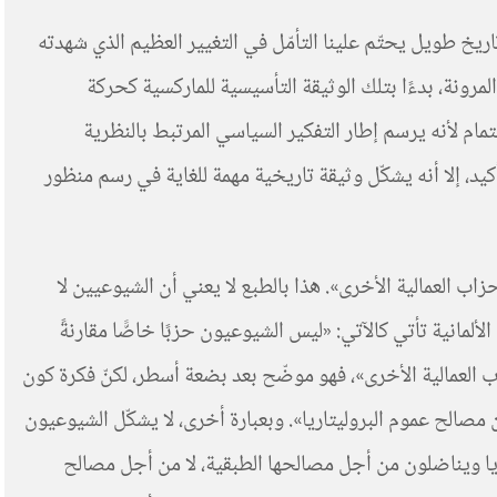
ة الماركسية كتوجّه سياسي يجمع النظري والعملي بالعودة إلى بيان الحزب الشيوعي الذي صدر عام ١٨٤٨. فهو تاريخ طويل يحتّم علينا التأمّل في التغيير العظيم الذي شهدته
مرونة، بدءًا بتلك الوثيقة التأسيسية للماركسية كحركة
مام لأنه يرسم إطار التفكير السياسي المرتبط بالنظرية
أكيد، إلا أنه يشكّل وثيقة تاريخية مهمة للغاية في رسم منظور
زاب العمالية الأخرى». هذا بالطبع لا يعني أن الشيوعيين لا
ألمانية تأتي كالآتي: «ليس الشيوعيون حزبًا خاصًّا مقارنةً
اب العمالية الأخرى»، فهو موضّح بعد بضعة أسطر، لكنّ فكرة كون
الح عموم البروليتاريا». وبعبارة أخرى، لا يشكّل الشيوعيون
ريا ويناضلون من أجل مصالحها الطبقية، لا من أجل مصالح