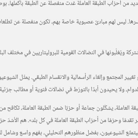
لعديد من أحزاب الطبقة العاملة غدت منفصلة عن الطبقة بأكملها، بوص
رها. ليس لهم مبادئ عصبوية خاصة بهم، تكون منفصلة عن تطلعات الط
شتركة ويُغلّبونها في النضالات القومية للبروليتاريين في مختلف ال
 تغيير المجتمع وإلغاء الرأسمالية والانقسام الطبقي. يمثّل الشي
وام، ولا يحيدون أبدًا بالتورّط في نضالات فئوية أو مطالب جزئية.
قة العاملة، يشكّلون جماعة أو حزبًا ضمن الطبقة العاملة، تكافح م
 تقدمًا وحزمًا من أحزاب الطبقة العاملة في كل بلد». هم الأشدّ ح
 فيتمتّع الشيوعيون، بفضل منظورهم التحليلي، بفهم واسع وشامل للن