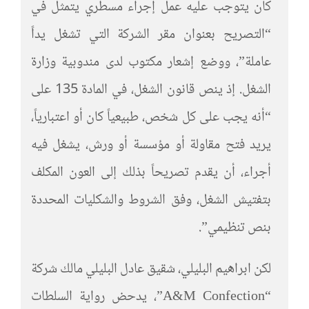
كان يتوجب عليه عمل إجراء مسطري يتمثل في
“التصريح بعنوان مقر الشركة التي تشغل يداً
عاملة”، ووضع إشعار مكتوب لدى مندوبية وزارة
الشغل. إذ ينص قانون الشغل، في المادة 135 على
“أنه يجب على كل شخص، طبيعياً كان أو اعتبارياً،
يريد فتح مقاولة أو مؤسسة أو ورش، يشغل فيه
أجراء، أن يقدم تصريحاً بذلك إلى العون المكلف
بتفتيش الشغل، وفق الشروط والشكليات المحددة
بنص تنظيمي”.
لكن ابراهيم البليلي، شقيق عادل البليلي مالك شركة
“A&M Confection”، يدحض رواية السلطات