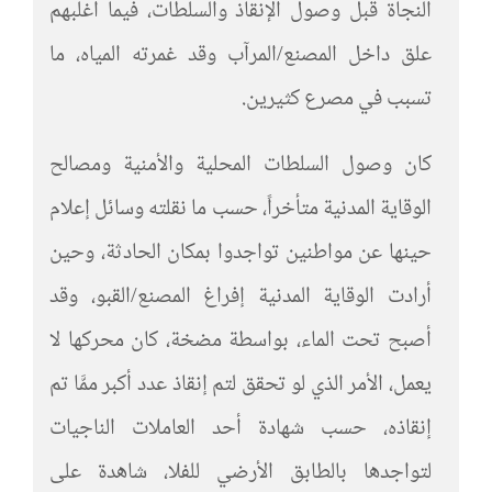
النجاة قبل وصول الإنقاذ والسلطات، فيما أغلبهم
علق داخل المصنع/المرآب وقد غمرته المياه، ما
تسبب في مصرع كثيرين.
كان وصول السلطات المحلية والأمنية ومصالح
الوقاية المدنية متأخراً، حسب ما نقلته وسائل إعلام
حينها عن مواطنين تواجدوا بمكان الحادثة، وحين
أرادت الوقاية المدنية إفراغ المصنع/القبو، وقد
أصبح تحت الماء، بواسطة مضخة، كان محركها لا
يعمل، الأمر الذي لو تحقق لتم إنقاذ عدد أكبر ممَّا تم
إنقاذه، حسب شهادة أحد العاملات الناجيات
لتواجدها بالطابق الأرضي للفلا، شاهدة على