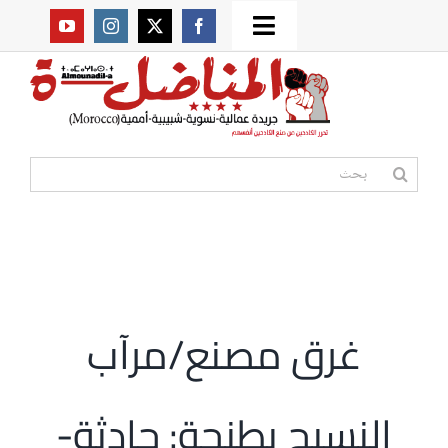
Ski
Toggle
t
من نحن؟
Navigation
conten
موقعنا القديم
البحث
عن:
مواقع صديقة
أممية
غرق مصنع/مرآب
مقالات
النسيج بطنجة: حادثة-
المكتبة