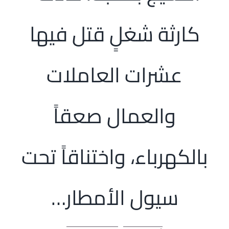
الرئيسية
كارثة شغلٍ قتل فيها
افتتاحية موقع المناضل-ة
عشرات العاملات
روابط
والعمال صعقاً
بالكهرباء، واختناقاً تحت
سيول الأمطار…