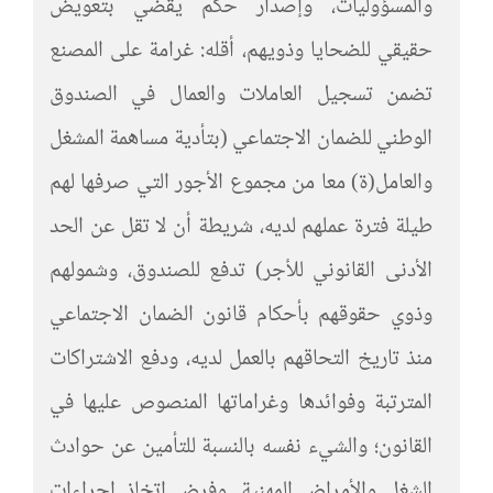
والمسؤوليات، وإصدار حكم يقضي بتعويض
حقيقي للضحايا وذويهم، أقله: غرامة على المصنع
تضمن تسجيل العاملات والعمال في الصندوق
الوطني للضمان الاجتماعي (بتأدية مساهمة المشغل
والعامل(ة) معا من مجموع الأجور التي صرفها لهم
طيلة فترة عملهم لديه، شريطة أن لا تقل عن الحد
الأدنى القانوني للأجر) تدفع للصندوق، وشمولهم
وذوي حقوقهم بأحكام قانون الضمان الاجتماعي
منذ تاريخ التحاقهم بالعمل لديه، ودفع الاشتراكات
المترتبة وفوائدها وغراماتها المنصوص عليها في
القانون؛ والشيء نفسه بالنسبة للتأمين عن حوادث
الشغل والأمراض المهنية. وفرض اتخاذ إجراءات