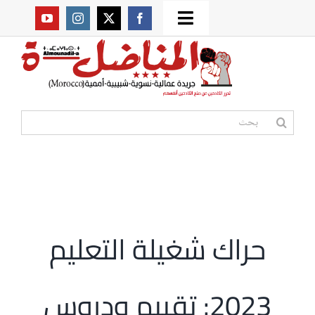
Ski
Toggle
t
من نحن؟
Navigation
conten
موقعنا القديم
البحث
عن:
مواقع صديقة
أممية
حراك شغيلة التعليم
مقالات
2023: تقييم ودروس
المكتبة