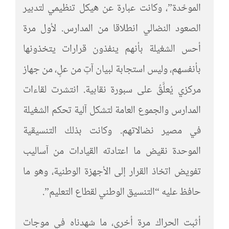
الموحِّدة”، وكانت عبارة عن هيكل تنظيمي لتدبير
الصعود النضالي انطلاقا من المدارس. لأول مرة
أحس الشغيلة بأنهم ينفذون قرارات يتخذونها
بأنفسهم، وليس استجابة لبيان آتٍ من علٍ، من جهاز
مركزي يُعلَّقُ على سبورة نقابية. انتشرت لقاءات
المدارس والجموع العامة لتشكل آلية تحكم الشغيلة
في مصير نضالاتهم. وكانت بذلك التنسيقية
الموحدة نقيض ما اعتادته القيادات من آساليب
تفويض اتخاذ القرار إلى الأجهزة الوطنية، وهو ما
حافظ عليه “التنسيق الوطني لقطاع التعليم”.
أثبت الحراك مرة أخرى، ما شهدناه في موجات