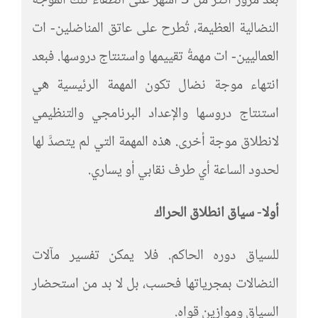
بعد مرور أكثر من 3 أشهر على انطفاء تلك الموجة
النضالية العظيمة، تُطرح على عاتق المناضلين- ات
العماليين- ات مهمةُ تقييمها واستنتاج دروسها. فبعد
انتهاء موجة نضال تكون المهمة الرئيسية هي
استنتاج دروسها والإعداد البرنامجي والتنظيمي
لانطلاق موجة أخرى. هذه المهمة التي لم يتصدَّ لها
لحدود الساعة أي طرف نقابي أو يساري.
أولا- سياق انطلاق الحراك
للسياق دوره الحاكم. فلا يمكن تفسير مآلات
النضالات بمجرياتها فحسب، بل لا بد من استحضار
السياق وموازين قواه.