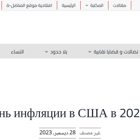
مقالات
المكتبة
الرئيسية
افتتاحية موقع المناضل-ة
نضالات و قضايا نقابية
بلا حدود
النساء
нь инфляции в США в 202
غير مصنف
28 ديسمبر، 2023