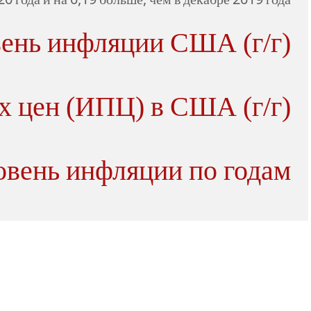
0 года и на 0,19 больше, чем в декабре 2019 года.
вень инфляции США (г/г)
х цен (ИПЦ) в США (г/г)
овень инфляции по годам