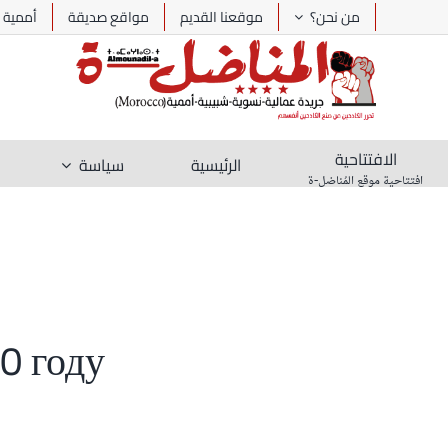
Ski
من نحن؟
موقعنا القديم
مواقع صديقة
أممية
t
conten
الافتتاحية
الرئيسية
سياسة
افتتاحية موقع المُناضل-ة
0 году