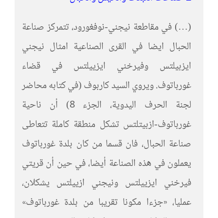
(…) في مقاطعة نيجني-نوفغورود، تتمركز صناعة
الحبال ايضا في القرى الصناعية امثال نيجني
ايزبيلتس وفيرخني ايزييلتس في قضاء
غورباتوف. ويروي السيد كاربوف (في كتابه محاضر
لجنة الحرف اليدوية، الجزء 8) أن ناحية
غورباتوف-ازبيتلتس تشكل منطقة كاملة تتعاطى
صناعة الحبال، فان قسما من كان بلدة غورباتوف
يعملون في هذه الصناعة أيضا، في حين أن قريتي
فيرخني ايزييلتس ونيجني ازييلتس يشكلان،
عمليا، «جزءا مكونا تقريبا من بلدة غورباتوف»