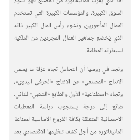
أما الذي يقرّب المانيفاتورة من المصنع، فهو نشوء
السوق الكبيرة، والمؤسسات الكبيرة التي تستخدم
العمال المأجورين، ونشوء رأس المال الكبير ذاته
الذي يُخضع جماهير العمال المجردين من الملكية
لسيطرته المطلقة.
ونجد في روسيا أن التحامل تجاه عزلة ما يسمى
الانتاج «المصنعي» عن الانتاج «الحرفي اليدوي»،
وتجاه «اصطناعية» الأول والطابع «الشعبي» للثاني،
شائع إلى درجة يستجوب دراسة المعطيات
الاحصائية المتعلقة بكافة الفروع الاساسية لصناعة
المانيفاتورة من أجل كشف تنظيمها الاقتصادي بعد