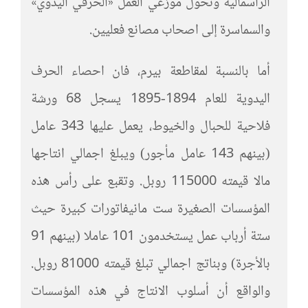
الرأسمالية وتحول موزعي العمل «الحرفي اليدوي»
والسماسرة إلى اصحاب مصانع فعليين.
أما بالنسبة لمقاطعة بيرم، فان احصاء الحرف
اليدوية للعام 1894-1895 يسجل 68 ورشة
فلاحية للحبال والخيوط، يعمل عليها 343 عامل
(بينهم 143 عامل مأجور) ويبلغ اجمالي انتاجها
مالا قيمته 115000 روبل. وتقبع على رأس هذه
المؤسسات الصغيرة ست مانيفاتورات كبيرة حيث
ستة أرباب عمل يستخدمون 101 عاملا (بينهم 91
بالأجرة) وبناتج اجمالي تبلغ قيمته 81000 روبل.
والواقع أن أسلوب الانتاج في هذه المؤسسات