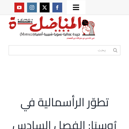
Ski
Toggle
t
من نحن؟
Navigation
conten
موقعنا القديم
البحث
عن:
مواقع صديقة
أممية
تطوّر الرأسمالية في
مقالات
رُوسيَا: الفصل السادس
المكتبة