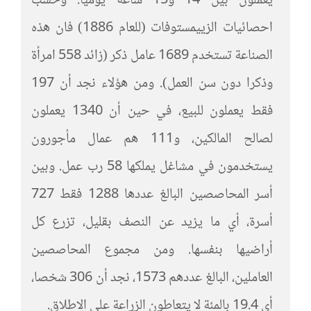
يعملون بين 14 و15 ساعة يوميا. وحسب
احصائيات الزييمستوفات (للعام 1886) فان هذه
الصناعة تستخدم 1689 عامل ذكر (زائد 558 امرأة
وذكرا دون سن العمل). ومن هؤلاء نجد أن 197
فقط يعملون للبيع، في حين أن 1340 يعملون
لصالح المالكين، و111 هم عمال مأجورون
يستخدمون في مشاغل يملكها 58 رب عمل. وبين
أسر المحاصصين البالغ عددها 1288 فقط 727
أسرة، أي ما يزيد عن النصف بقليل، تزرع كل
أراضيها بنفسها. ومن مجموع المحاصصين
العاملين، البالغ عددهم 1573، نجد أن 306 شخصا،
أي 19.4 بالمئة لا يتعاطون الزراعة على الاطلاق.