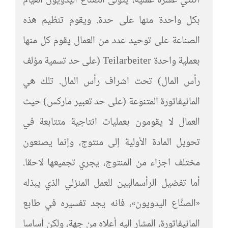
اثنتي عشرة عملية، يتولى الصناع اليدويون القيام
بكل واحدة منها على حدة. ويقوم تنظيم هذه
الصناعة على توحيد عدد من العمال يقوم كل منها
بعملية واحدة Teilarbeiter (على حد تسمية مؤلف
رأس المال) تحت اشراف رأس المال. تلك هي
المانيفاتورة المتنوعة (على حد تعبير ماركس) حيث
العمال لا يقومون بعمليات انتاجية متتابعة في
تحويل المادة الأولية إلى منتوج، وإنما يصنعون
مختلف اجزاء من المنتوج، يجري تجميعها لاحقا.
أما تفضيل الرأسماليين للعمل المنزلي الذي يبذله
«الصنَّاع اليدويون»، فانه يجد تفسيره في طابع
المانيفاتورة، المشار اليه أعلاه من جهة، ولكن أساسا