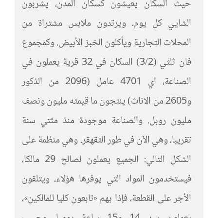
حيث السكان يعيشون كسكان المدن، يشربون
الشايي كل يوم، ويرتدون ملابس مشتراة من
المحلات التجارية ويأكلون الخبز الأبيض. وكمجموع
فان ثلثي (3/2) السكان في 32 قرية يعملون في
الصناعة، اي 4701 عامل (2096 من الذكور
و2605 من الاناث) ينتجون ما قيمته مليون ونصف
مليون روبل. والصناعة موجودة منذ مئتي سنة
تقريبا، وهي الآن في طور التقهقر. وهي منظمة على
الشكل التالي: الجميع يعملون لصالح 29 مالكا،
فيستخدمون المواد التي يوفرها هؤلاء، ويتلقون
الأجر على القطعة، فإذا بهم «تابعون كليا للمالكين»،