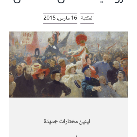
الرئيسية
المكتبة
16 مارس، 2015
افتتاحية موقع المناضل-ة
روابط
لينين مختارات جَديدَة