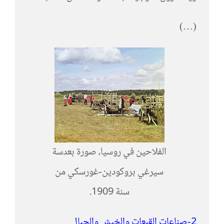
(…)
الفلاحين في روسيا، صورة بعدسة
سيرغي بروكودين-غورسكي من
سنة 1909.
2-صناعات القبعات والخيش والحبال