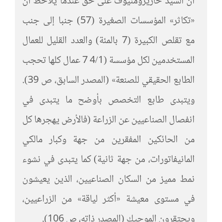
ان السيد خاريزومنيوف على حق عندما يلاحظ ان
«تكاثر» المؤسسات الصغيرة (57) جنبا إلى جنب
مع تقلص الكبيرة (7 بالمئة) والعدد القليل للعمال
المستخدمين لكل مؤسسة (4/1 7 عمال كلها تحجب
الطابع الحقيقي للصنعة» (المصدر السابق، ص 39).
ويتبدى طابع التخصص بأوضح ما يتبدى في
انفصال الصناعيين عن الزراعة (فالأرض يهجرها كل
من الحائكين المفقرين من جهة وكبار مالكي
المانيفاتورات، من جهة ثانية) كما يتبدى في نشوء
نمط مميز من السكان الصناعيين، الذين يعيشون
في مستوى معيشة «أكثر لياقة» من الزراعيين،
ويحتقرون الموجيك (المصدر ذاته، ص 106).